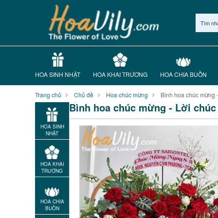
Tìm nh
HOA SINH NHẬT
HOA KHAI TRƯƠNG
HOA CHIA BUỒN
Trang chủ
Chủ đề
Hoa chúc mừng
Bình hoa chúc mừng - L
Bình hoa chúc mừng - Lời chúc 
HOA SINH
NHẬT
HOA KHAI
TRƯƠNG
HOA CHIA
BUỒN