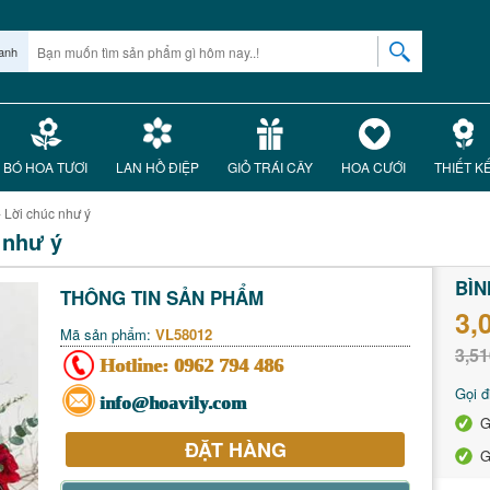
anh
BÓ HOA TƯƠI
LAN HỒ ĐIỆP
GIỎ TRÁI CÂY
HOA CƯỚI
THIẾT K
ời chúc như ý
như ý
BÌN
THÔNG TIN SẢN PHẨM
3,
Mã sản phẩm:
VL58012
3,51
Hotline:
0962 794 486
Gọi đ
info@hoavily.com
G
ĐẶT HÀNG
G