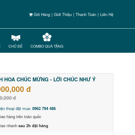
Giỏ Hàng
|
Giới Thiệu
|
Thanh Toán
|
Liên Hệ
Ế
CHỦ ĐỀ
COMBO QUÀ TẶNG
H HOA CHÚC MỪNG - LỜI CHÚC NHƯ Ý
000,000 đ
0,000 đ
iện thoại đặt mua:
0962 794 486
iao hàng trên toàn quốc
iao nhanh
sau 2h đặt hàng