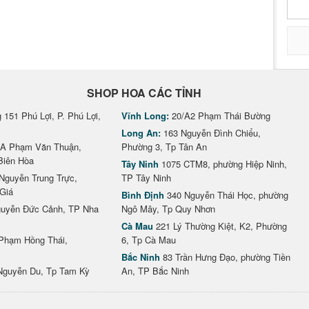
SHOP HOA CÁC TỈNH
151 Phú Lợi, P. Phú Lợi,
Vĩnh Long:
20/A2 Phạm Thái Bường
Long An:
163 Nguyễn Đình Chiểu,
A Phạm Văn Thuận,
Phường 3, Tp Tân An
Biên Hòa
Tây Ninh
1075 CTM8, phường Hiệp Ninh,
Nguyễn Trung Trực,
TP Tây Ninh
Giá
Bình Định
340 Nguyễn Thái Học, phường
uyễn Đức Cảnh, TP Nha
Ngô Mây, Tp Quy Nhơn
Cà Mau
221 Lý Thường Kiệt, K2, Phường
Phạm Hồng Thái,
6, Tp Cà Mau
Bắc Ninh
83 Trần Hưng Đạo, phường Tiền
Nguyễn Du, Tp Tam Kỳ
An, TP Bắc Ninh