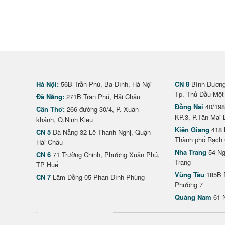
Hà Nội:
56B Trần Phú, Ba Đình, Hà Nội
CN 8
Bình Dương 
Tp. Thủ Dầu Một
Đà Nẵng:
271B Trần Phú, Hải Châu
Đồng Nai
40/198
Cần Thơ:
266 đường 30/4, P. Xuân
KP.3, P.Tân Mai 
khánh, Q.Ninh Kiều
Kiên Giang
418 
CN 5
Đà Nẵng 32 Lê Thanh Nghị, Quận
Thành phố Rạch 
Hải Châu
Nha Trang
54 Ng
CN 6
71 Trường Chinh, Phường Xuân Phú,
Trang
TP Huế
Vũng Tàu
185B 
CN 7
Lâm Đồng 05 Phan Đình Phùng
Phường 7
Quảng Nam
61 