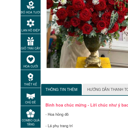
BÓ HOA TƯƠI
LAN HỒ ĐIỆP
GIỎ TRÁI CÂY
HOA CƯỚI
THIẾT KẾ
THÔNG TIN THÊM
HƯỚNG DẪN THANH T
CHỦ ĐỀ
Bình hoa chúc mừng - Lời chúc như ý ba
- Hoa hồng đỏ
COMBO QUÀ
TẶNG
- Lá phụ trang trí