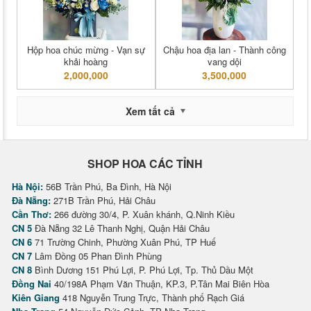
Hộp hoa chúc mừng - Vạn sự
Chậu hoa địa lan - Thành công
khải hoàng
vang dội
2,000,000
3,500,000
Xem tất cả
SHOP HOA CÁC TỈNH
Hà Nội:
56B Trần Phú, Ba Đình, Hà Nội
Đà Nẵng:
271B Trần Phú, Hải Châu
Cần Thơ:
266 đường 30/4, P. Xuân khánh, Q.Ninh Kiều
CN 5
Đà Nẵng 32 Lê Thanh Nghị, Quận Hải Châu
CN 6
71 Trường Chinh, Phường Xuân Phú, TP Huế
CN 7
Lâm Đồng 05 Phan Đình Phùng
CN 8
Bình Dương 151 Phú Lợi, P. Phú Lợi, Tp. Thủ Dầu Một
Đồng Nai
40/198A Phạm Văn Thuận, KP.3, P.Tân Mai Biên Hòa
Kiên Giang
418 Nguyễn Trung Trực, Thành phố Rạch Giá