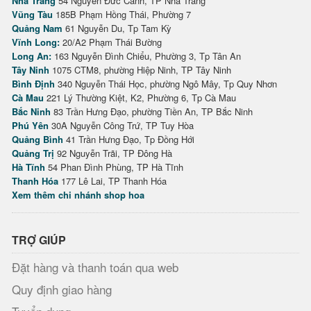
Nha Trang
54 Nguyễn Đức Cảnh, TP Nha Trang
Vũng Tàu
185B Phạm Hồng Thái, Phường 7
Quảng Nam
61 Nguyễn Du, Tp Tam Kỳ
Vĩnh Long:
20/A2 Phạm Thái Bường
Long An:
163 Nguyễn Đình Chiểu, Phường 3, Tp Tân An
Tây Ninh
1075 CTM8, phường Hiệp Ninh, TP Tây Ninh
Bình Định
340 Nguyễn Thái Học, phường Ngô Mây, Tp Quy Nhơn
Cà Mau
221 Lý Thường Kiệt, K2, Phường 6, Tp Cà Mau
Bắc Ninh
83 Trần Hưng Đạo, phường Tiền An, TP Bắc Ninh
Phú Yên
30A Nguyễn Công Trứ, TP Tuy Hòa
Quảng Bình
41 Trần Hưng Đạo, Tp Đồng Hới
Quảng Trị
92 Nguyễn Trãi, TP Đông Hà
Hà Tĩnh
54 Phan Đình Phùng, TP Hà Tĩnh
Thanh Hóa
177 Lê Lai, TP Thanh Hóa
Xem thêm chi nhánh shop hoa
TRỢ GIÚP
Đặt hàng và thanh toán qua web
Quy định giao hàng