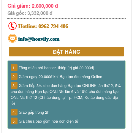
Giá giảm: 2,800,000 đ
Giá gốc: 3,332,000 đ
Hotline:
0962 794 486
info@hoavily.com
ĐẶT HÀNG
1.
Tặng miễn phí banner, thiệp (trị giá 20.000đ)
2.
Giảm ngay 20.000đ khi Bạn tạo đơn hàng Online
3.
Giảm tiếp 3% cho đơn hàng Bạn tạo ONLINE lần thứ 2, 5%
cho đơn hàng Bạn tạo ONLINE lần 6 và 10% cho đơn hàng tạo
ONLINE thứ 12 (Chỉ áp dụng tại Tp. HCM, Ko áp dụng các dịp
lễ)
4.
Giao gấp trong 2h
5.
Giá chưa bao gồm hoá đơn điện tử