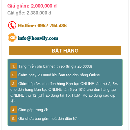
Giá giảm: 2,000,000 đ
Giá gốc: 2,380,000 đ
Hotline:
0962 794 486
info@hoavily.com
ĐẶT HÀNG
1.
Tặng miễn phí banner, thiệp (trị giá 20.000đ)
2.
Giảm ngay 20.000đ khi Bạn tạo đơn hàng Online
3.
Giảm tiếp 3% cho đơn hàng Bạn tạo ONLINE lần thứ 2, 5%
cho đơn hàng Bạn tạo ONLINE lần 6 và 10% cho đơn hàng tạo
ONLINE thứ 12 (Chỉ áp dụng tại Tp. HCM, Ko áp dụng các dịp
lễ)
4.
Giao gấp trong 2h
5.
Giá chưa bao gồm hoá đơn điện tử