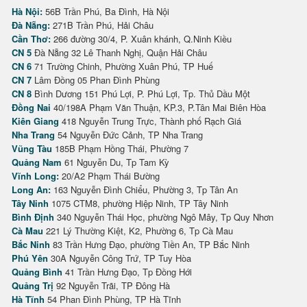
Hà Nội:
56B Trần Phú, Ba Đình, Hà Nội
Đà Nẵng:
271B Trần Phú, Hải Châu
Cần Thơ:
266 đường 30/4, P. Xuân khánh, Q.Ninh Kiều
CN 5
Đà Nẵng 32 Lê Thanh Nghị, Quận Hải Châu
CN 6
71 Trường Chinh, Phường Xuân Phú, TP Huế
CN 7
Lâm Đồng 05 Phan Đình Phùng
CN 8
Bình Dương 151 Phú Lợi, P. Phú Lợi, Tp. Thủ Dầu Một
Đồng Nai
40/198A Phạm Văn Thuận, KP.3, P.Tân Mai Biên Hòa
Kiên Giang
418 Nguyễn Trung Trực, Thành phố Rạch Giá
Nha Trang
54 Nguyễn Đức Cảnh, TP Nha Trang
Vũng Tàu
185B Phạm Hồng Thái, Phường 7
Quảng Nam
61 Nguyễn Du, Tp Tam Kỳ
Vĩnh Long:
20/A2 Phạm Thái Bường
Long An:
163 Nguyễn Đình Chiểu, Phường 3, Tp Tân An
Tây Ninh
1075 CTM8, phường Hiệp Ninh, TP Tây Ninh
Bình Định
340 Nguyễn Thái Học, phường Ngô Mây, Tp Quy Nhơn
Cà Mau
221 Lý Thường Kiệt, K2, Phường 6, Tp Cà Mau
Bắc Ninh
83 Trần Hưng Đạo, phường Tiền An, TP Bắc Ninh
Phú Yên
30A Nguyễn Công Trứ, TP Tuy Hòa
Quảng Bình
41 Trần Hưng Đạo, Tp Đồng Hới
Quảng Trị
92 Nguyễn Trãi, TP Đông Hà
Hà Tĩnh
54 Phan Đình Phùng, TP Hà Tĩnh