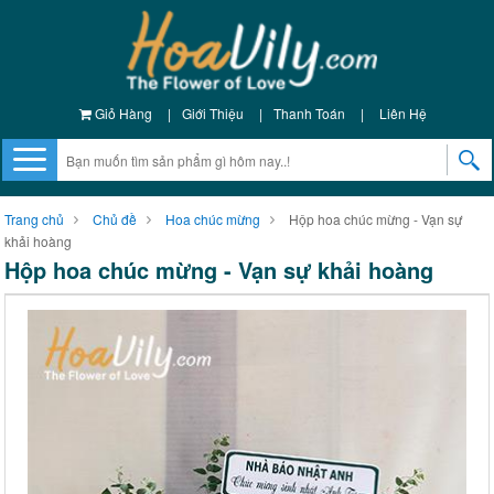
Giỏ Hàng
|
Giới Thiệu
|
Thanh Toán
|
Liên Hệ
Trang chủ
Chủ đề
Hoa chúc mừng
Hộp hoa chúc mừng - Vạn sự
khải hoàng
Hộp hoa chúc mừng - Vạn sự khải hoàng