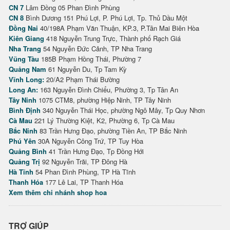
CN 7
Lâm Đồng 05 Phan Đình Phùng
CN 8
Bình Dương 151 Phú Lợi, P. Phú Lợi, Tp. Thủ Dầu Một
Đồng Nai
40/198A Phạm Văn Thuận, KP.3, P.Tân Mai Biên Hòa
Kiên Giang
418 Nguyễn Trung Trực, Thành phố Rạch Giá
Nha Trang
54 Nguyễn Đức Cảnh, TP Nha Trang
Vũng Tàu
185B Phạm Hồng Thái, Phường 7
Quảng Nam
61 Nguyễn Du, Tp Tam Kỳ
Vĩnh Long:
20/A2 Phạm Thái Bường
Long An:
163 Nguyễn Đình Chiểu, Phường 3, Tp Tân An
Tây Ninh
1075 CTM8, phường Hiệp Ninh, TP Tây Ninh
Bình Định
340 Nguyễn Thái Học, phường Ngô Mây, Tp Quy Nhơn
Cà Mau
221 Lý Thường Kiệt, K2, Phường 6, Tp Cà Mau
Bắc Ninh
83 Trần Hưng Đạo, phường Tiền An, TP Bắc Ninh
Phú Yên
30A Nguyễn Công Trứ, TP Tuy Hòa
Quảng Bình
41 Trần Hưng Đạo, Tp Đồng Hới
Quảng Trị
92 Nguyễn Trãi, TP Đông Hà
Hà Tĩnh
54 Phan Đình Phùng, TP Hà Tĩnh
Thanh Hóa
177 Lê Lai, TP Thanh Hóa
Xem thêm chi nhánh shop hoa
TRỢ GIÚP