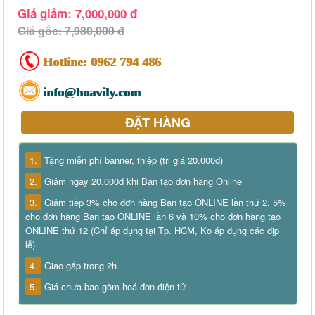
Giá giảm: 7,000,000 đ
Giá gốc: 7,980,000 đ
Hotline:
0962 794 486
info@hoavily.com
ĐẶT HÀNG
1.
Tặng miễn phí banner, thiệp (trị giá 20.000đ)
2.
Giảm ngay 20.000đ khi Bạn tạo đơn hàng Online
3.
Giảm tiếp 3% cho đơn hàng Bạn tạo ONLINE lần thứ 2, 5%
cho đơn hàng Bạn tạo ONLINE lần 6 và 10% cho đơn hàng tạo
ONLINE thứ 12 (Chỉ áp dụng tại Tp. HCM, Ko áp dụng các dịp
lễ)
4.
Giao gấp trong 2h
5.
Giá chưa bao gồm hoá đơn điện tử