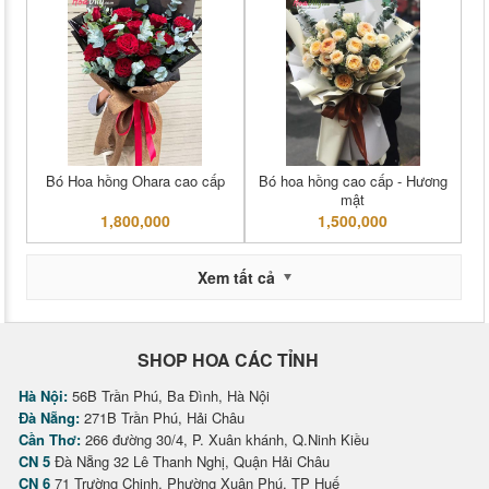
Bó Hoa hồng Ohara cao cấp
Bó hoa hồng cao cấp - Hương
mật
1,800,000
1,500,000
Xem tất cả
SHOP HOA CÁC TỈNH
Hà Nội:
56B Trần Phú, Ba Đình, Hà Nội
Đà Nẵng:
271B Trần Phú, Hải Châu
Cần Thơ:
266 đường 30/4, P. Xuân khánh, Q.Ninh Kiều
CN 5
Đà Nẵng 32 Lê Thanh Nghị, Quận Hải Châu
CN 6
71 Trường Chinh, Phường Xuân Phú, TP Huế