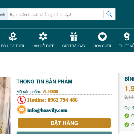
anh
BÓ HOA TƯƠI
LAN HỒ ĐIỆP
GIỎ TRÁI CÂY
HOA CƯỚI
THIẾT K
t
BÌN
THÔNG TIN SẢN PHẨM
1,
Mã sản phẩm:
VL56806
2,14
Hotline:
0962 794 486
Gọi đ
info@hoavily.com
G
ĐẶT HÀNG
G