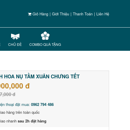
Giỏ Hàng
|
Giới Thiệu
|
Thanh Toán
|
Liên Hệ
Ế
CHỦ ĐỀ
COMBO QUÀ TẶNG
H HOA NỤ TẦM XUÂN CHƯNG TẾT
900,000 đ
7,000 đ
iện thoại đặt mua:
0962 794 486
iao hàng trên toàn quốc
iao nhanh
sau 2h đặt hàng