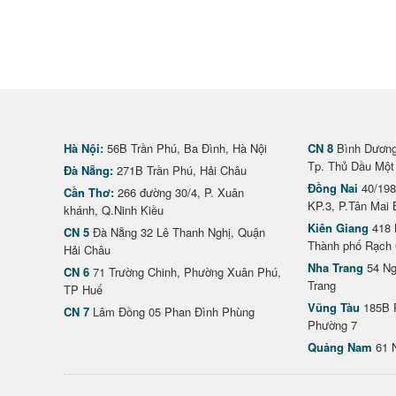
Hà Nội:
56B Trần Phú, Ba Đình, Hà Nội
CN 8
Bình Dương 
Tp. Thủ Dầu Một
Đà Nẵng:
271B Trần Phú, Hải Châu
Đồng Nai
40/198
Cần Thơ:
266 đường 30/4, P. Xuân
KP.3, P.Tân Mai 
khánh, Q.Ninh Kiều
Kiên Giang
418 
CN 5
Đà Nẵng 32 Lê Thanh Nghị, Quận
Thành phố Rạch 
Hải Châu
Nha Trang
54 Ng
CN 6
71 Trường Chinh, Phường Xuân Phú,
Trang
TP Huế
Vũng Tàu
185B 
CN 7
Lâm Đồng 05 Phan Đình Phùng
Phường 7
Quảng Nam
61 