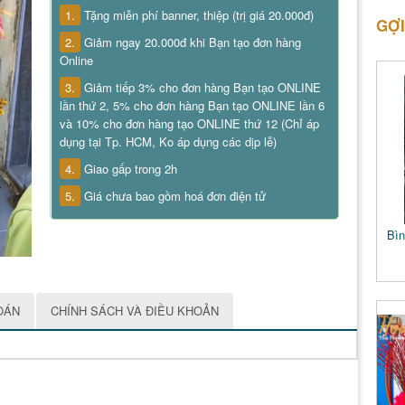
1.
Tặng miễn phí banner, thiệp (trị giá 20.000đ)
GỢI
2.
Giảm ngay 20.000đ khi Bạn tạo đơn hàng
Online
3.
Giảm tiếp 3% cho đơn hàng Bạn tạo ONLINE
lần thứ 2, 5% cho đơn hàng Bạn tạo ONLINE lần 6
và 10% cho đơn hàng tạo ONLINE thứ 12 (Chỉ áp
dụng tại Tp. HCM, Ko áp dụng các dịp lễ)
4.
Giao gấp trong 2h
5.
Giá chưa bao gồm hoá đơn điện tử
Bìn
OÁN
CHÍNH SÁCH VÀ ĐIỀU KHOẢN