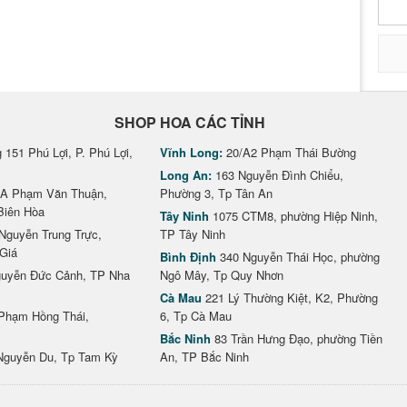
SHOP HOA CÁC TỈNH
151 Phú Lợi, P. Phú Lợi,
Vĩnh Long:
20/A2 Phạm Thái Bường
Long An:
163 Nguyễn Đình Chiểu,
A Phạm Văn Thuận,
Phường 3, Tp Tân An
Biên Hòa
Tây Ninh
1075 CTM8, phường Hiệp Ninh,
Nguyễn Trung Trực,
TP Tây Ninh
Giá
Bình Định
340 Nguyễn Thái Học, phường
uyễn Đức Cảnh, TP Nha
Ngô Mây, Tp Quy Nhơn
Cà Mau
221 Lý Thường Kiệt, K2, Phường
Phạm Hồng Thái,
6, Tp Cà Mau
Bắc Ninh
83 Trần Hưng Đạo, phường Tiền
Nguyễn Du, Tp Tam Kỳ
An, TP Bắc Ninh