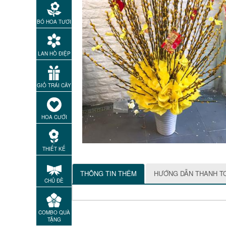
BÓ HOA TƯƠI
LAN HỒ ĐIỆP
GIỎ TRÁI CÂY
HOA CƯỚI
THIẾT KẾ
THÔNG TIN THÊM
HƯỚNG DẪN THANH T
CHỦ ĐỀ
COMBO QUÀ
TẶNG