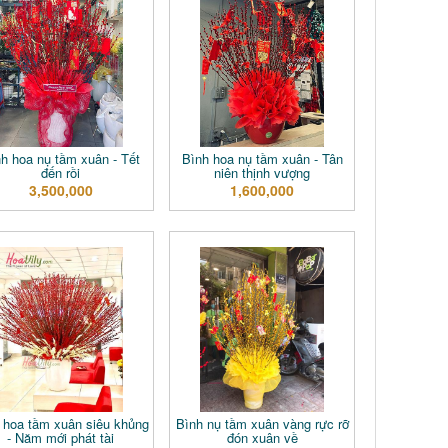
h hoa nụ tầm xuân - Tết
Bình hoa nụ tầm xuân - Tân
đến rồi
niên thịnh vượng
3,500,000
1,600,000
 hoa tầm xuân siêu khủng
Bình nụ tầm xuân vàng rực rỡ
- Năm mới phát tài
đón xuân về