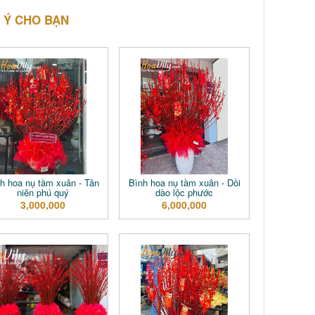
 Ý CHO BẠN
h hoa nụ tầm xuân - Tân
Bình hoa nụ tầm xuân - Dồi
niên phú quý
dào lộc phước
3,000,000
6,000,000