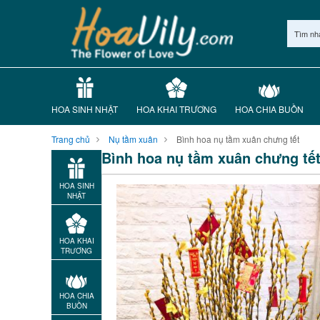
Tìm nh
HOA SINH NHẬT
HOA KHAI TRƯƠNG
HOA CHIA BUỒN
Trang chủ
Nụ tầm xuân
Bình hoa nụ tầm xuân chưng tết
Bình hoa nụ tầm xuân chưng tế
HOA SINH
NHẬT
HOA KHAI
TRƯƠNG
HOA CHIA
BUỒN