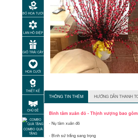
BÓ HOA TƯƠI
LAN HỒ ĐIỆP
GIỎ TRÁI CÂY
HOA CƯỚI
THIẾT KẾ
THÔNG TIN THÊM
HƯỚNG DẪN THANH T
CHỦ ĐỀ
Bình tầm xuân đỏ - Thịnh vượng bao gồm
- Nụ tầm xuân đỏ
COMBO QUÀ
TẶNG
- Bình sứ trắng sang trọng