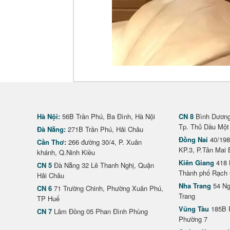
Hà Nội:
56B Trần Phú, Ba Đình, Hà Nội
CN 8
Bình Dương 
Tp. Thủ Dầu Một
Đà Nẵng:
271B Trần Phú, Hải Châu
Đồng Nai
40/198
Cần Thơ:
266 đường 30/4, P. Xuân
KP.3, P.Tân Mai 
khánh, Q.Ninh Kiều
Kiên Giang
418 
CN 5
Đà Nẵng 32 Lê Thanh Nghị, Quận
Thành phố Rạch 
Hải Châu
Nha Trang
54 Ng
CN 6
71 Trường Chinh, Phường Xuân Phú,
Trang
TP Huế
Vũng Tàu
185B 
CN 7
Lâm Đồng 05 Phan Đình Phùng
Phường 7