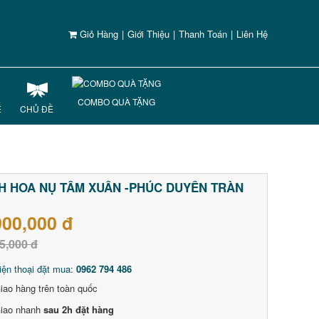
Giỏ Hàng
|
Giới Thiệu
|
Thanh Toán
|
Liên Hệ
COMBO QUÀ TẶNG
Ế
CHỦ ĐỀ
H HOA NỤ TÂM XUÂN -PHÚC DUYÊN TRÀN
900,000 đ
5,000 đ
iện thoại đặt mua:
0962 794 486
iao hàng trên toàn quốc
iao nhanh
sau 2h đặt hàng