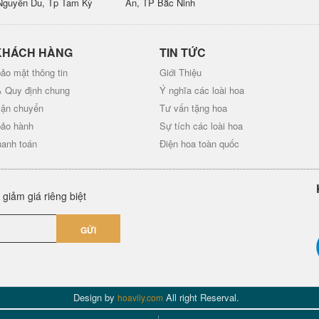
Nguyễn Du, Tp Tam Kỳ
An, TP Bắc Ninh
KHÁCH HÀNG
TIN TỨC
ảo mật thông tin
Giới Thiệu
& Quy định chung
Ý nghĩa các loài hoa
vận chuyển
Tư vấn tặng hoa
bảo hành
Sự tích các loài hoa
hanh toán
Điện hoa toàn quốc
giảm giá riêng biệt
GỬI
Design by
All right Reserval.
hoavily.com