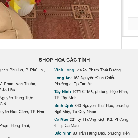
SHOP HOA CÁC TỈNH
151 Phú Lợi, P. Phú Lợi,
Vĩnh Long:
20/A2 Phạm Thái Bường
Long An:
163 Nguyễn Đình Chiểu,
A Phạm Văn Thuận,
Phường 3, Tp Tân An
Biên Hòa
Tây Ninh
1075 CTM8, phường Hiệp Ninh,
Nguyễn Trung Trực,
TP Tây Ninh
Giá
Bình Định
340 Nguyễn Thái Học, phường
uyễn Đức Cảnh, TP Nha
Ngô Mây, Tp Quy Nhơn
Cà Mau
221 Lý Thường Kiệt, K2, Phường
Phạm Hồng Thái,
6, Tp Cà Mau
Bắc Ninh
83 Trần Hưng Đạo, phường Tiền