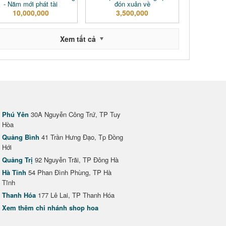
- Năm mới phát tài
đón xuân về
10,000,000
3,500,000
Xem tất cả
Phú Yên
30A Nguyễn Công Trứ, TP Tuy
Hòa
Quảng Bình
41 Trần Hưng Đạo, Tp Đồng
Hới
Quảng Trị
92 Nguyễn Trãi, TP Đông Hà
Hà Tĩnh
54 Phan Đình Phùng, TP Hà
Tĩnh
Thanh Hóa
177 Lê Lai, TP Thanh Hóa
Xem thêm chi nhánh shop hoa