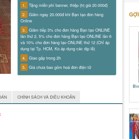
1.
Tặng miễn phí banner, thiệp (trị giá 20.000đ)
GỢI
2.
Giảm ngay 20.000đ khi Bạn tạo đơn hàng
Online
3.
Giảm tiếp 3% cho đơn hàng Bạn tạo ONLINE
lần thứ 2, 5% cho đơn hàng Bạn tạo ONLINE lần 6
và 10% cho đơn hàng tạo ONLINE thứ 12 (Chỉ áp
dụng tại Tp. HCM, Ko áp dụng các dịp lễ)
4.
Giao gấp trong 2h
5.
Giá chưa bao gồm hoá đơn điện tử
Bìn
OÁN
CHÍNH SÁCH VÀ ĐIỀU KHOẢN
: