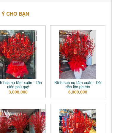
 Ý CHO BẠN
h hoa nụ tầm xuân - Tân
Bình hoa nụ tầm xuân - Dồi
niên phú quý
dào lộc phước
3,000,000
6,000,000