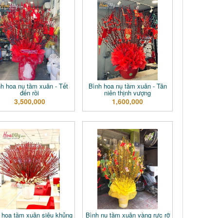
h hoa nụ tầm xuân - Tết
Bình hoa nụ tầm xuân - Tân
đến rồi
niên thịnh vượng
3,500,000
1,600,000
 hoa tầm xuân siêu khủng
Bình nụ tầm xuân vàng rực rỡ