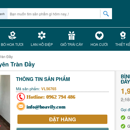
anh
BÓ HOA TƯƠI
LAN HỒ ĐIỆP
GIỎ TRÁI CÂY
HOA CƯỚI
THIẾT K
Tràn Đầy
yên Tràn Đầy
BÌN
THÔNG TIN SẢN PHẨM
ĐẦY
1,
Mã sản phẩm:
VL56765
Hotline:
0962 794 486
2,18
info@hoavily.com
Gọi đ
G
ĐẶT HÀNG
G