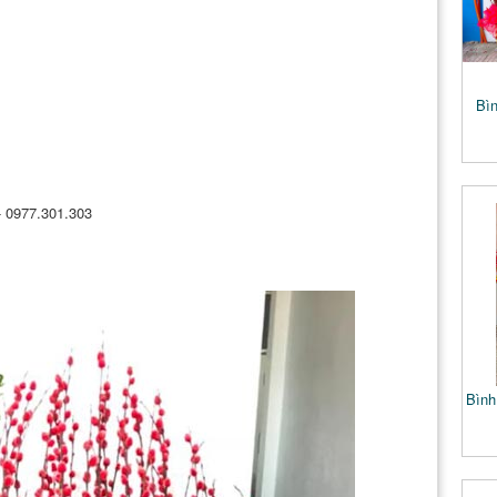
Bìn
 - 0977.301.303
Bình