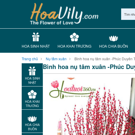
Tìm nh
HOA SINH NHẬT
HOA KHAI TRƯƠNG
HOA CHIA BUỒN
Trang chủ
Nụ tầm xuân
Bình hoa nụ tâm xuân -Phúc Duyên 
Bình hoa nụ tâm xuân -Phúc Du
HOA SINH
NHẬT
HOA KHAI
TRƯƠNG
HOA CHIA
BUỒN