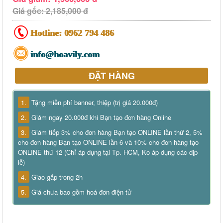
Giá gốc: 2,185,000 đ
Hotline:
0962 794 486
info@hoavily.com
ĐẶT HÀNG
1.
Tặng miễn phí banner, thiệp (trị giá 20.000đ)
2.
Giảm ngay 20.000đ khi Bạn tạo đơn hàng Online
3.
Giảm tiếp 3% cho đơn hàng Bạn tạo ONLINE lần thứ 2, 5%
cho đơn hàng Bạn tạo ONLINE lần 6 và 10% cho đơn hàng tạo
ONLINE thứ 12 (Chỉ áp dụng tại Tp. HCM, Ko áp dụng các dịp
lễ)
4.
Giao gấp trong 2h
5.
Giá chưa bao gồm hoá đơn điện tử