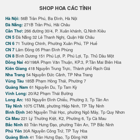
SHOP HOA CÁC TỈNH
Hà Nội:
56B Trần Phú, Ba Đình, Hà Nội
Đà Nẵng:
271B Trần Phú, Hải Châu
Cần Thơ:
266 đường 30/4, P. Xuân khánh, Q.Ninh Kiều
CN 5
Đà Nẵng 32 Lê Thanh Nghị, Quận Hải Châu
CN 6
71 Trường Chinh, Phường Xuân Phú, TP Huế
CN 7
Lâm Đồng 05 Phan Đình Phùng
CN 8
Bình Dương 151 Phú Lợi, P. Phú Lợi, Tp. Thủ Dầu Một
Đồng Nai
40/198A Phạm Văn Thuận, KP.3, P.Tân Mai Biên Hòa
Kiên Giang
418 Nguyễn Trung Trực, Thành phố Rạch Giá
Nha Trang
54 Nguyễn Đức Cảnh, TP Nha Trang
Vũng Tàu
185B Phạm Hồng Thái, Phường 7
Quảng Nam
61 Nguyễn Du, Tp Tam Kỳ
Vĩnh Long:
20/A2 Phạm Thái Bường
Long An:
163 Nguyễn Đình Chiểu, Phường 3, Tp Tân An
Tây Ninh
1075 CTM8, phường Hiệp Ninh, TP Tây Ninh
Bình Định
340 Nguyễn Thái Học, phường Ngô Mây, Tp Quy Nhơn
Cà Mau
221 Lý Thường Kiệt, K2, Phường 6, Tp Cà Mau
Bắc Ninh
83 Trần Hưng Đạo, phường Tiền An, TP Bắc Ninh
Phú Yên
30A Nguyễn Công Trứ, TP Tuy Hòa
Quảng Bình
41 Trần Hưng Đạo, Tp Đồng Hới