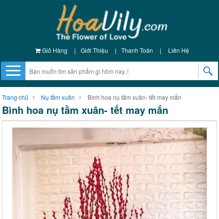
Giỏ Hàng
|
Giới Thiệu
|
Thanh Toán
|
Liên Hệ
Trang chủ
Nụ tầm xuân
Bình hoa nụ tầm xuân- tết may mắn
Bình hoa nụ tầm xuân- tết may mắn