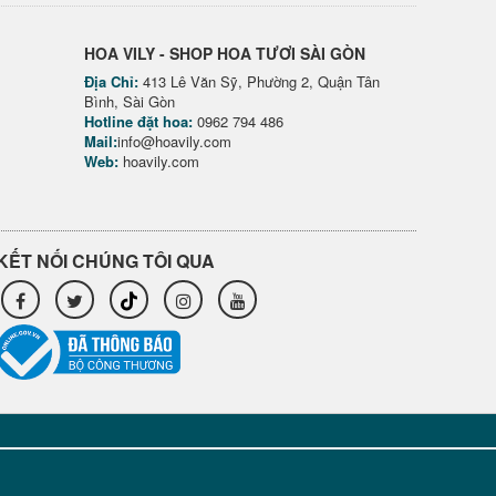
HOA VILY - SHOP HOA TƯƠI SÀI GÒN
Địa Chỉ:
413 Lê Văn Sỹ, Phường 2, Quận Tân
Bình, Sài Gòn
Hotline đặt hoa:
0962 794 486
Mail:
info@hoavily.com
Web:
hoavily.com
KẾT NỐI CHÚNG TÔI QUA