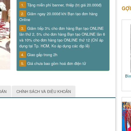
1.
Tặng miễn phí banner, thiệp (trị giá 20.000đ)
GỢI
2.
Giảm ngay 20.000đ khi Bạn tạo đơn hàng
Online
3.
Giảm tiếp 3% cho đơn hàng Bạn tạo ONLINE
lần thứ 2, 5% cho đơn hàng Bạn tạo ONLINE lần 6
và 10% cho đơn hàng tạo ONLINE thứ 12 (Chỉ áp
dụng tại Tp. HCM, Ko áp dụng các dịp lễ)
4.
Giao gấp trong 2h
5.
Giá chưa bao gồm hoá đơn điện tử
Bìn
OÁN
CHÍNH SÁCH VÀ ĐIỀU KHOẢN