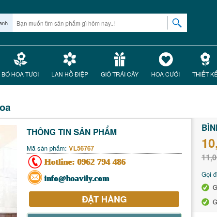
anh
BÓ HOA TƯƠI
LAN HỒ ĐIỆP
GIỎ TRÁI CÂY
HOA CƯỚI
THIẾT K
hoa
BÌN
THÔNG TIN SẢN PHẨM
10
Mã sản phẩm:
VL56767
11,0
Hotline:
0962 794 486
Gọi đ
info@hoavily.com
G
ĐẶT HÀNG
G