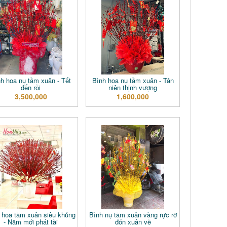
h hoa nụ tầm xuân - Tết
Bình hoa nụ tầm xuân - Tân
đến rồi
niên thịnh vượng
3,500,000
1,600,000
 hoa tầm xuân siêu khủng
Bình nụ tầm xuân vàng rực rỡ
- Năm mới phát tài
đón xuân về