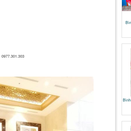
Bìn
 - 0977.301.303
Bình