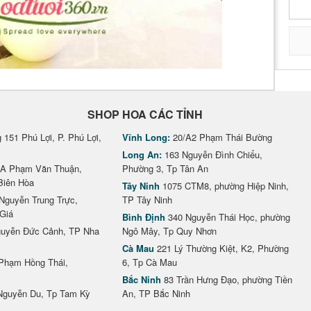
SHOP HOA CÁC TỈNH
151 Phú Lợi, P. Phú Lợi,
Vĩnh Long:
20/A2 Phạm Thái Bường
Long An:
163 Nguyễn Đình Chiểu,
A Phạm Văn Thuận,
Phường 3, Tp Tân An
Biên Hòa
Tây Ninh
1075 CTM8, phường Hiệp Ninh,
Nguyễn Trung Trực,
TP Tây Ninh
Giá
Bình Định
340 Nguyễn Thái Học, phường
uyễn Đức Cảnh, TP Nha
Ngô Mây, Tp Quy Nhơn
Cà Mau
221 Lý Thường Kiệt, K2, Phường
Phạm Hồng Thái,
6, Tp Cà Mau
Bắc Ninh
83 Trần Hưng Đạo, phường Tiền
Nguyễn Du, Tp Tam Kỳ
An, TP Bắc Ninh