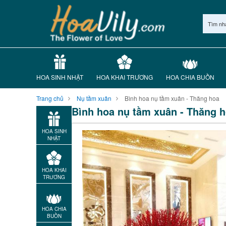
Tìm nh
HOA SINH NHẬT
HOA KHAI TRƯƠNG
HOA CHIA BUỒN
Trang chủ
Nụ tầm xuân
Bình hoa nụ tầm xuân - Thăng hoa
Bình hoa nụ tầm xuân - Thăng 
HOA SINH
NHẬT
HOA KHAI
TRƯƠNG
HOA CHIA
BUỒN