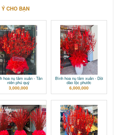
 Ý CHO BẠN
h hoa nụ tầm xuân - Tân
Bình hoa nụ tầm xuân - Dồi
niên phú quý
dào lộc phước
3,000,000
6,000,000