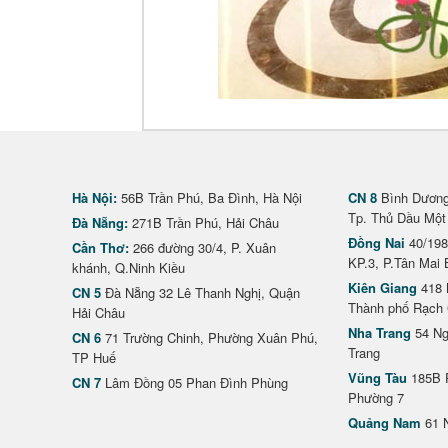
Hà Nội:
56B Trần Phú, Ba Đình, Hà Nội
CN 8
Bình Dương 
Tp. Thủ Dầu Một
Đà Nẵng:
271B Trần Phú, Hải Châu
Đồng Nai
40/198
Cần Thơ:
266 đường 30/4, P. Xuân
KP.3, P.Tân Mai 
khánh, Q.Ninh Kiều
Kiên Giang
418 
CN 5
Đà Nẵng 32 Lê Thanh Nghị, Quận
Thành phố Rạch 
Hải Châu
Nha Trang
54 Ng
CN 6
71 Trường Chinh, Phường Xuân Phú,
Trang
TP Huế
Vũng Tàu
185B 
CN 7
Lâm Đồng 05 Phan Đình Phùng
Phường 7
Quảng Nam
61 