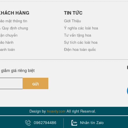
KHÁCH HÀNG
TIN TỨC
ảo mật thông tin
Giới Thiệu
& Quy định chung
Ý nghĩa các loài hoa
vận chuyển
Tư vấn tặng hoa
bảo hành
Sự tích các loài hoa
hanh toán
Điện hoa toàn quốc
giảm giá riêng biệt
GỬI
Design by
All right Reserval.
hoavily.com
0962794486
Nhắn tin Zalo