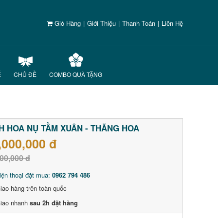
Giỏ Hàng
|
Giới Thiệu
|
Thanh Toán
|
Liên Hệ
Ế
CHỦ ĐỀ
COMBO QUÀ TẶNG
H HOA NỤ TẦM XUÂN - THĂNG HOA
,000,000 đ
00,000 đ
iện thoại đặt mua:
0962 794 486
iao hàng trên toàn quốc
iao nhanh
sau 2h đặt hàng