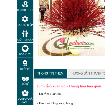
BÓ HOA TƯƠI
LAN HỒ ĐIỆP
GIỎ TRÁI CÂY
HOA CƯỚI
THIẾT KẾ
THÔNG TIN THÊM
HƯỚNG DẪN THANH T
CHỦ ĐỀ
Bình tầm xuân đỏ - Thăng hoa bao gồm:
- Nụ tầm xuân đỏ
COMBO QUÀ
TẶNG
- Bình sứ trắng sang trọng