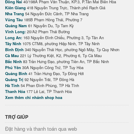
Đồng Nai
40/198A Phạm Văn Thuận, KP.3, P.Tân Mai Biên Hòa
Kiên Giang
418 Nguyễn Trung Trực, Thành phố Rạch Giá
Nha Trang
54 Nguyễn Đức Cảnh, TP Nha Trang
Vũng Tàu
185B Phạm Hồng Thái, Phường 7
Quảng Nam
61 Nguyễn Du, Tp Tam Kỳ
Vĩnh Long:
20/A2 Phạm Thái Bường
Long An:
163 Nguyễn Đình Chiểu, Phường 3, Tp Tân An
Tây Ninh
1075 CTM8, phường Hiệp Ninh, TP Tây Ninh
Bình Định
340 Nguyễn Thái Học, phường Ngô Mây, Tp Quy Nhơn
Cà Mau
221 Lý Thường Kiệt, K2, Phường 6, Tp Cà Mau
Bắc Ninh
83 Trần Hưng Đạo, phường Tiền An, TP Bắc Ninh
Phú Yên
30A Nguyễn Công Trứ, TP Tuy Hòa
Quảng Bình
41 Trần Hưng Đạo, Tp Đồng Hới
Quảng Trị
92 Nguyễn Trãi, TP Đông Hà
Hà Tĩnh
54 Phan Đình Phùng, TP Hà Tĩnh
Thanh Hóa
177 Lê Lai, TP Thanh Hóa
Xem thêm chi nhánh shop hoa
TRỢ GIÚP
Đặt hàng và thanh toán qua web