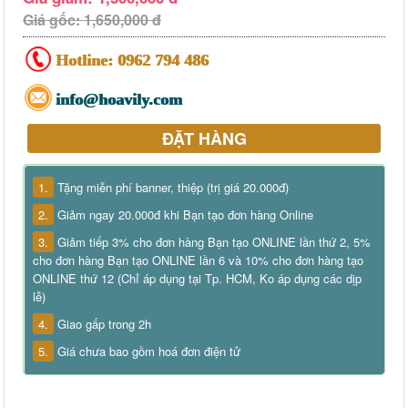
Giá gốc: 1,650,000 đ
Hotline:
0962 794 486
info@hoavily.com
ĐẶT HÀNG
1.
Tặng miễn phí banner, thiệp (trị giá 20.000đ)
2.
Giảm ngay 20.000đ khi Bạn tạo đơn hàng Online
3.
Giảm tiếp 3% cho đơn hàng Bạn tạo ONLINE lần thứ 2, 5%
cho đơn hàng Bạn tạo ONLINE lần 6 và 10% cho đơn hàng tạo
ONLINE thứ 12 (Chỉ áp dụng tại Tp. HCM, Ko áp dụng các dịp
lễ)
4.
Giao gấp trong 2h
5.
Giá chưa bao gồm hoá đơn điện tử