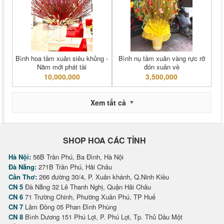
Bình hoa tầm xuân siêu khủng -
Bình nụ tầm xuân vàng rực rỡ
Năm mới phát tài
đón xuân về
10,000,000
3,500,000
Xem tất cả
SHOP HOA CÁC TỈNH
Hà Nội:
56B Trần Phú, Ba Đình, Hà Nội
Đà Nẵng:
271B Trần Phú, Hải Châu
Cần Thơ:
266 đường 30/4, P. Xuân khánh, Q.Ninh Kiều
CN 5
Đà Nẵng 32 Lê Thanh Nghị, Quận Hải Châu
CN 6
71 Trường Chinh, Phường Xuân Phú, TP Huế
CN 7
Lâm Đồng 05 Phan Đình Phùng
CN 8
Bình Dương 151 Phú Lợi, P. Phú Lợi, Tp. Thủ Dầu Một