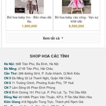
Bói hoa baby tím - Bên nhau dài
Bó hoa baby cầu vồng - Vạn sự
lâu
khởi sắc
1,900,000
6,500,000
Xem tất cả
SHOP HOA CÁC TỈNH
Hà Nội:
56B Trần Phú, Ba Đình, Hà Nội
Đà Nẵng:
271B Trần Phú, Hải Châu
Cần Thơ:
266 đường 30/4, P. Xuân khánh, Q.Ninh Kiều
CN 5
Đà Nẵng 32 Lê Thanh Nghị, Quận Hải Châu
CN 6
71 Trường Chinh, Phường Xuân Phú, TP Huế
CN 7
Lâm Đồng 05 Phan Đình Phùng
CN 8
Bình Dương 151 Phú Lợi, P. Phú Lợi, Tp. Thủ Dầu Một
Đồng Nai
40/198A Phạm Văn Thuận, KP.3, P.Tân Mai Biên Hòa
Kiên Giang
418 Nguyễn Trung Trực, Thành phố Rạch Giá