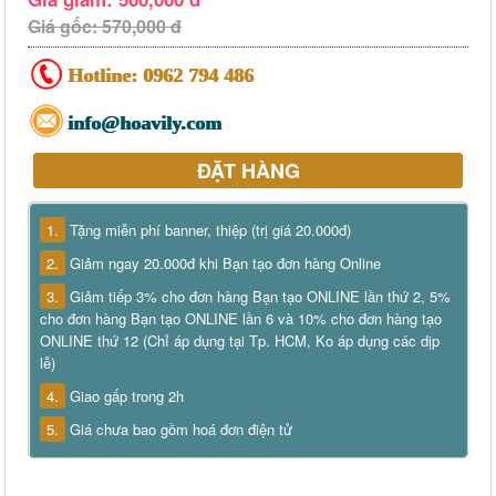
Giá gốc: 570,000 đ
Hotline:
0962 794 486
info@hoavily.com
ĐẶT HÀNG
1.
Tặng miễn phí banner, thiệp (trị giá 20.000đ)
2.
Giảm ngay 20.000đ khi Bạn tạo đơn hàng Online
3.
Giảm tiếp 3% cho đơn hàng Bạn tạo ONLINE lần thứ 2, 5%
cho đơn hàng Bạn tạo ONLINE lần 6 và 10% cho đơn hàng tạo
ONLINE thứ 12 (Chỉ áp dụng tại Tp. HCM, Ko áp dụng các dịp
lễ)
4.
Giao gấp trong 2h
5.
Giá chưa bao gồm hoá đơn điện tử