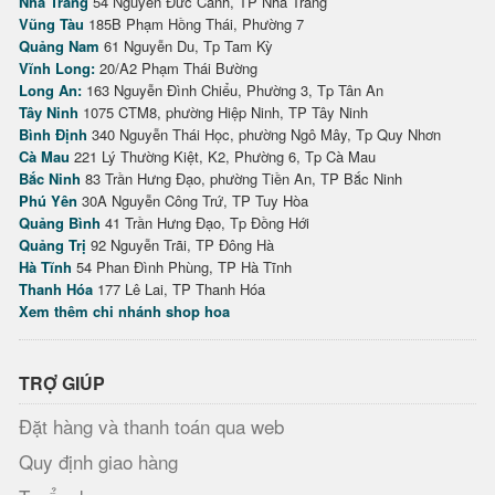
Nha Trang
54 Nguyễn Đức Cảnh, TP Nha Trang
Vũng Tàu
185B Phạm Hồng Thái, Phường 7
Quảng Nam
61 Nguyễn Du, Tp Tam Kỳ
Vĩnh Long:
20/A2 Phạm Thái Bường
Long An:
163 Nguyễn Đình Chiểu, Phường 3, Tp Tân An
Tây Ninh
1075 CTM8, phường Hiệp Ninh, TP Tây Ninh
Bình Định
340 Nguyễn Thái Học, phường Ngô Mây, Tp Quy Nhơn
Cà Mau
221 Lý Thường Kiệt, K2, Phường 6, Tp Cà Mau
Bắc Ninh
83 Trần Hưng Đạo, phường Tiền An, TP Bắc Ninh
Phú Yên
30A Nguyễn Công Trứ, TP Tuy Hòa
Quảng Bình
41 Trần Hưng Đạo, Tp Đồng Hới
Quảng Trị
92 Nguyễn Trãi, TP Đông Hà
Hà Tĩnh
54 Phan Đình Phùng, TP Hà Tĩnh
Thanh Hóa
177 Lê Lai, TP Thanh Hóa
Xem thêm chi nhánh shop hoa
TRỢ GIÚP
Đặt hàng và thanh toán qua web
Quy định giao hàng