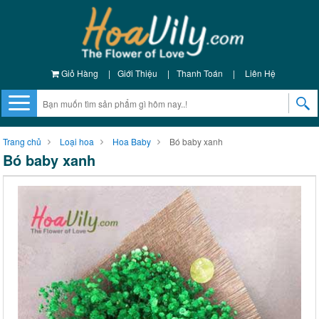
Giỏ Hàng
|
Giới Thiệu
|
Thanh Toán
|
Liên Hệ
Trang chủ
Loại hoa
Hoa Baby
Bó baby xanh
Bó baby xanh