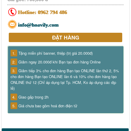
Hotline:
0962 794 486
info@hoavily.com
ĐẶT HÀNG
1.
Tặng miễn phí banner, thiệp (trị giá 20.000đ)
2.
Giảm ngay 20.000đ khi Bạn tạo đơn hàng Online
3.
Giảm tiếp 3% cho đơn hàng Bạn tạo ONLINE lần thứ 2, 5%
cho đơn hàng Bạn tạo ONLINE lần 6 và 10% cho đơn hàng tạo
ONLINE thứ 12 (Chỉ áp dụng tại Tp. HCM, Ko áp dụng các dịp
lễ)
4.
Giao gấp trong 2h
5.
Giá chưa bao gồm hoá đơn điện tử