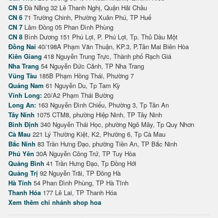
CN 5
Đà Nẵng 32 Lê Thanh Nghị, Quận Hải Châu
CN 6
71 Trường Chinh, Phường Xuân Phú, TP Huế
CN 7
Lâm Đồng 05 Phan Đình Phùng
CN 8
Bình Dương 151 Phú Lợi, P. Phú Lợi, Tp. Thủ Dầu Một
Đồng Nai
40/198A Phạm Văn Thuận, KP.3, P.Tân Mai Biên Hòa
Kiên Giang
418 Nguyễn Trung Trực, Thành phố Rạch Giá
Nha Trang
54 Nguyễn Đức Cảnh, TP Nha Trang
Vũng Tàu
185B Phạm Hồng Thái, Phường 7
Quảng Nam
61 Nguyễn Du, Tp Tam Kỳ
Vĩnh Long:
20/A2 Phạm Thái Bường
Long An:
163 Nguyễn Đình Chiểu, Phường 3, Tp Tân An
Tây Ninh
1075 CTM8, phường Hiệp Ninh, TP Tây Ninh
Bình Định
340 Nguyễn Thái Học, phường Ngô Mây, Tp Quy Nhơn
Cà Mau
221 Lý Thường Kiệt, K2, Phường 6, Tp Cà Mau
Bắc Ninh
83 Trần Hưng Đạo, phường Tiền An, TP Bắc Ninh
Phú Yên
30A Nguyễn Công Trứ, TP Tuy Hòa
Quảng Bình
41 Trần Hưng Đạo, Tp Đồng Hới
Quảng Trị
92 Nguyễn Trãi, TP Đông Hà
Hà Tĩnh
54 Phan Đình Phùng, TP Hà Tĩnh
Thanh Hóa
177 Lê Lai, TP Thanh Hóa
Xem thêm chi nhánh shop hoa