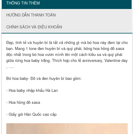
THÔNG TIN THÊM
HƯỚNG DẪN THANH TOÁN
CHÍNH SÁCH VÀ ĐIỀU KHOẢN
Đẹp, tinh tế và huyền bí là tất cả những gì mà bó hoa này đem lại cho
bạn. Mang 1 tone đen huyền bí và quý phái, bông hoa hồng đỏ sasa
độc nhất trong bó hoa vươn mình lên một cách kiêu sa và quý phái
giữa rừng hoa baby trắng. Thích hợp cho lễ anniversary, Valentine day
, ….
Bó hoa baby- Đỏ và đen huyền bí bao gồm:
- Hoa baby nhập khẩu Hà Lan
- Hoa hồng đỏ sasa
- Giấy gói Hàn Quốc cao cấp