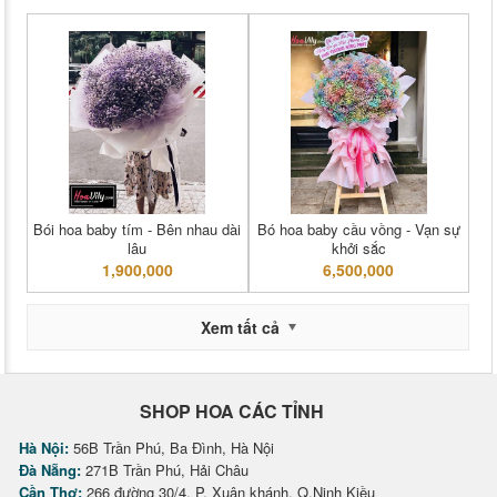
Bói hoa baby tím - Bên nhau dài
Bó hoa baby cầu vồng - Vạn sự
lâu
khởi sắc
1,900,000
6,500,000
Xem tất cả
SHOP HOA CÁC TỈNH
Hà Nội:
56B Trần Phú, Ba Đình, Hà Nội
Đà Nẵng:
271B Trần Phú, Hải Châu
Cần Thơ:
266 đường 30/4, P. Xuân khánh, Q.Ninh Kiều