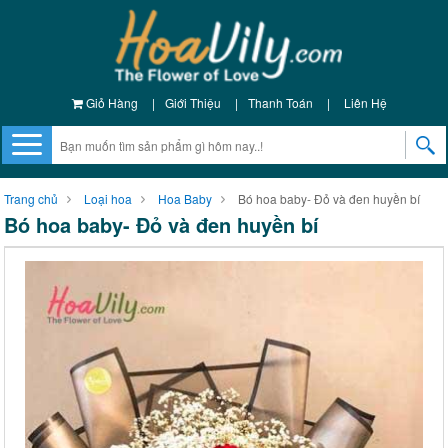
Giỏ Hàng
|
Giới Thiệu
|
Thanh Toán
|
Liên Hệ
Trang chủ
Loại hoa
Hoa Baby
Bó hoa baby- Đỏ và đen huyền bí
Bó hoa baby- Đỏ và đen huyền bí