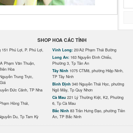
SHOP HOA CÁC TỈNH
151 Phú Lợi, P. Phú Lợi,
Vĩnh Long:
20/A2 Phạm Thái Bường
Long An:
163 Nguyễn Đình Chiểu,
A Phạm Văn Thuận,
Phường 3, Tp Tân An
Biên Hòa
Tây Ninh
1075 CTM8, phường Hiệp Ninh,
Nguyễn Trung Trực,
TP Tây Ninh
Giá
Bình Định
340 Nguyễn Thái Học, phường
uyễn Đức Cảnh, TP Nha
Ngô Mây, Tp Quy Nhơn
Cà Mau
221 Lý Thường Kiệt, K2, Phường
Phạm Hồng Thái,
6, Tp Cà Mau
Bắc Ninh
83 Trần Hưng Đạo, phường Tiền
Nguyễn Du, Tp Tam Kỳ
An, TP Bắc Ninh