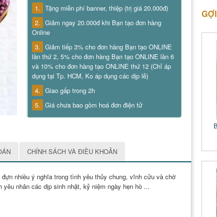
1.
Tặng miễn phí banner, thiệp (trị giá 20.000đ)
GỢI
2.
Giảm ngay 20.000đ khi Bạn tạo đơn hàng
Online
3.
Giảm tiếp 3% cho đơn hàng Bạn tạo ONLINE
lần thứ 2, 5% cho đơn hàng Bạn tạo ONLINE lần 6
và 10% cho đơn hàng tạo ONLINE thứ 12 (Chỉ áp
dụng tại Tp. HCM, Ko áp dụng các dịp lễ)
4.
Giao gấp trong 2h
5.
Giá chưa bao gồm hoá đơn điện tử
B
OÁN
CHÍNH SÁCH VÀ ĐIỀU KHOẢN
 đựn nhiều ý nghĩa trong tình yêu thủy chung, vĩnh cửu và chờ
 yêu nhân các dịp sinh nhật, kỷ niệm ngày hẹn hò ...