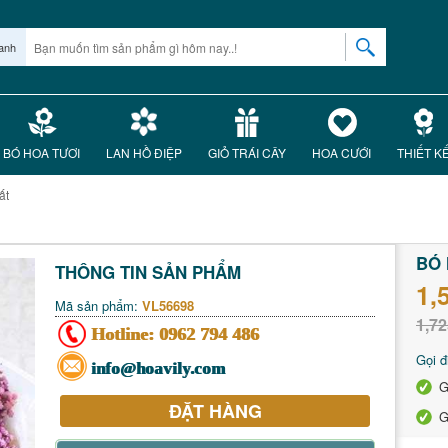
anh
BÓ HOA TƯƠI
LAN HỒ ĐIỆP
GIỎ TRÁI CÂY
HOA CƯỚI
THIẾT K
ất
BÓ 
THÔNG TIN SẢN PHẨM
1,
Mã sản phẩm:
VL56698
1,72
Hotline:
0962 794 486
Gọi đ
info@hoavily.com
G
ĐẶT HÀNG
G