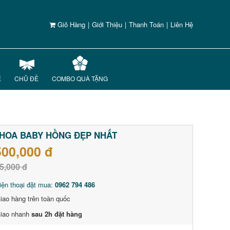
Giỏ Hàng
|
Giới Thiệu
|
Thanh Toán
|
Liên Hệ
Ế
CHỦ ĐỀ
COMBO QUÀ TẶNG
HOA BABY HỒNG ĐẸP NHẤT
500,000 đ
5,000 đ
iện thoại đặt mua:
0962 794 486
iao hàng trên toàn quốc
iao nhanh
sau 2h đặt hàng