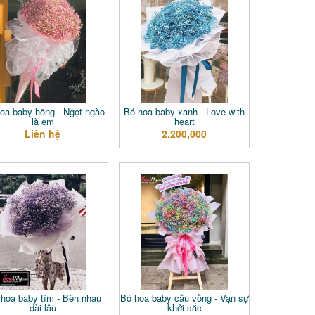
oa baby hồng - Ngọt ngào
Bó hoa baby xanh - Love with
là em
heart
Liên hệ
2,200,000
 hoa baby tím - Bên nhau
Bó hoa baby cầu vồng - Vạn sự
dài lâu
khởi sắc