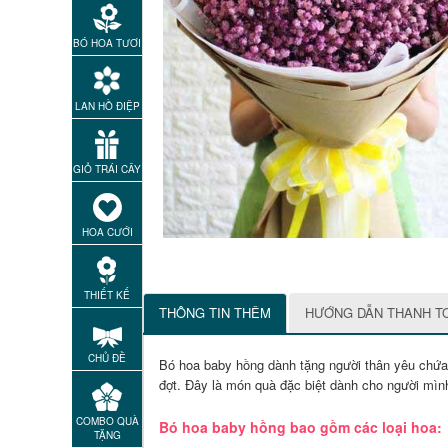
BÓ HOA TƯƠI
LAN HỒ ĐIỆP
GIỎ TRÁI CÂY
HOA CƯỚI
THIẾT KẾ
THÔNG TIN THÊM
HƯỚNG DẪN THANH T
CHỦ ĐỀ
Bó hoa baby hồng dành tặng người thân yêu c
hứa
đợt. Đây là món quà đặc biệt dành cho người mình
COMBO QUÀ
Bó hoa baby hồng bao gồm các loại hoa:
TẶNG