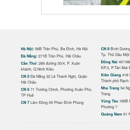
Hà Nội:
56B Trần Phú, Ba Đình, Hà Nội
CN 8
Bình Dương 
Tp. Thủ Dầu Một
Đà Nẵng:
271B Trần Phú, Hải Châu
Đồng Nai
40/198
Cần Thơ:
266 đường 30/4, P. Xuân
KP.3, P.Tân Mai 
khánh, Q.Ninh Kiều
Kiên Giang
418 
CN 5
Đà Nẵng 32 Lê Thanh Nghị, Quận
Thành phố Rạch 
Hải Châu
Nha Trang
54 Ng
CN 6
71 Trường Chinh, Phường Xuân Phú,
Trang
TP Huế
Vũng Tàu
185B 
CN 7
Lâm Đồng 05 Phan Đình Phùng
Phường 7
Quảng Nam
61 