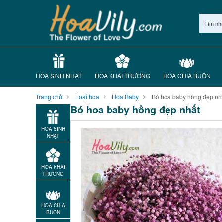
Tìm nh
HOA SINH NHẬT
HOA KHAI TRƯƠNG
HOA CHIA BUỒN
Trang chủ
Loại hoa
Hoa Baby
Bó hoa baby hồng đẹp nh
Bó hoa baby hồng đẹp nhất
HOA SINH
NHẬT
HOA KHAI
TRƯƠNG
HOA CHIA
BUỒN