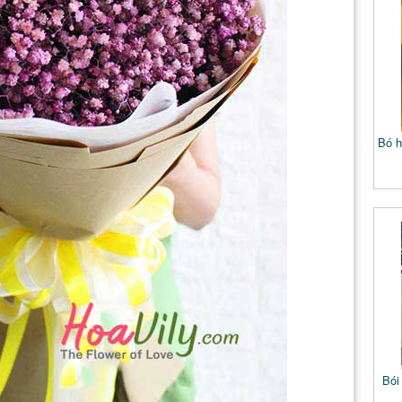
Bó h
Bói