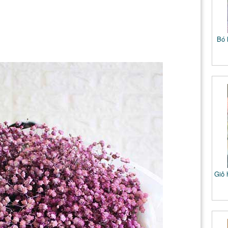
Bó 
Giỏ 