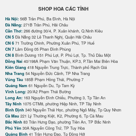
SHOP HOA CÁC TỈNH
Hà Nội:
56B Trần Phú, Ba Đình, Hà Nội
Đà Nẵng:
271B Trần Phú, Hải Châu
Cần Thơ:
266 đường 30/4, P. Xuân khánh, Q.Ninh Kiều
CN 5
Đà Nẵng 32 Lê Thanh Nghị, Quận Hải Châu
CN 6
71 Trường Chinh, Phường Xuân Phú, TP Huế
CN 7
Lâm Đồng 05 Phan Đình Phùng
CN 8
Bình Dương 151 Phú Lợi, P. Phú Lợi, Tp. Thủ Dầu Một
Đồng Nai
40/198A Phạm Văn Thuận, KP.3, P.Tân Mai Biên Hòa
Kiên Giang
418 Nguyễn Trung Trực, Thành phố Rạch Giá
Nha Trang
54 Nguyễn Đức Cảnh, TP Nha Trang
Vũng Tàu
185B Phạm Hồng Thái, Phường 7
Quảng Nam
61 Nguyễn Du, Tp Tam Kỳ
Vĩnh Long:
20/A2 Phạm Thái Bường
Long An:
163 Nguyễn Đình Chiểu, Phường 3, Tp Tân An
Tây Ninh
1075 CTM8, phường Hiệp Ninh, TP Tây Ninh
Bình Định
340 Nguyễn Thái Học, phường Ngô Mây, Tp Quy Nhơn
Cà Mau
221 Lý Thường Kiệt, K2, Phường 6, Tp Cà Mau
Bắc Ninh
83 Trần Hưng Đạo, phường Tiền An, TP Bắc Ninh
Phú Yên
30A Nguyễn Công Trứ, TP Tuy Hòa
Quảng Bình
41 Trần Hưng Đạo, Tp Đồng Hới