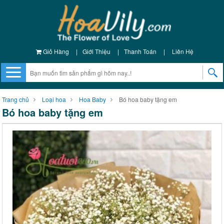
Giỏ Hàng
|
Giới Thiệu
|
Thanh Toán
|
Liên Hệ
Trang chủ
Loại hoa
Hoa Baby
Bó hoa baby tặng em
Bó hoa baby tặng em