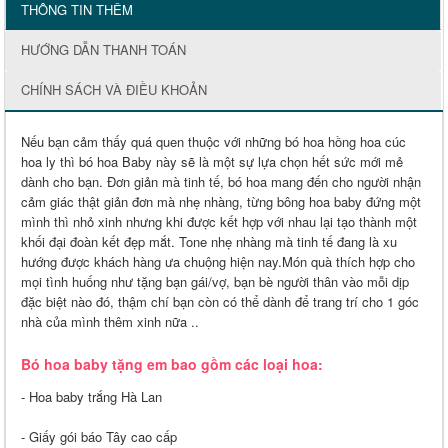
THÔNG TIN THÊM
HƯỚNG DẪN THANH TOÁN
CHÍNH SÁCH VÀ ĐIỀU KHOẢN
Nếu bạn cảm thấy quá quen thuộc với những bó hoa hồng hoa cúc
hoa ly thì bó hoa Baby này sẽ là một sự lựa chọn hết sức mới mẻ
dành cho bạn. Đơn giản mà tinh tế, bó hoa mang đến cho người nhận
cảm giác thật giản đơn mà nhẹ nhàng, từng bông hoa baby đứng một
mình thì nhỏ xinh nhưng khi được kết hợp với nhau lại tạo thành một
khối đại đoàn kết đẹp mắt. Tone nhẹ nhàng mà tinh tế đang là xu
hướng được khách hàng ưa chuộng hiện nay.Món quà thích hợp cho
mọi tình huống như tặng bạn gái/vợ, bạn bè người thân vào mỗi dịp
đặc biệt nào đó, thậm chí bạn còn có thể dành để trang trí cho 1 góc
nhà của mình thêm xinh nữa ..
Bó hoa baby tặng em bao gồm các loại hoa:
- Hoa baby trắng Hà Lan
- Giấy gói báo Tây cao cấp