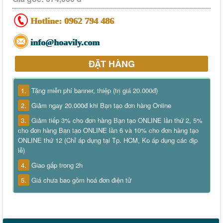
Hotline:
0962 794 486
info@hoavily.com
ĐẶT HÀNG
1.
Tặng miễn phí banner, thiệp (trị giá 20.000đ)
2.
Giảm ngay 20.000đ khi Bạn tạo đơn hàng Online
3.
Giảm tiếp 3% cho đơn hàng Bạn tạo ONLINE lần thứ 2, 5%
cho đơn hàng Bạn tạo ONLINE lần 6 và 10% cho đơn hàng tạo
ONLINE thứ 12 (Chỉ áp dụng tại Tp. HCM, Ko áp dụng các dịp
lễ)
4.
Giao gấp trong 2h
5.
Giá chưa bao gồm hoá đơn điện tử