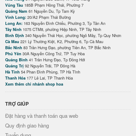
Vũng Tàu
185B Phạm Hồng Thái, Phường 7
Quảng Nam
61 Nguyễn Du, Tp Tam Kỳ
Vĩnh Long:
20/A2 Phạm Thái Bường
Long An:
163 Nguyễn Đình Chiểu, Phường 3, Tp Tân An
Tây Ninh
1075 CTM8, phường Hiệp Ninh, TP Tây Ninh
Bình Định
340 Nguyễn Thái Học, phường Ngô Mây, Tp Quy Nhơn
Cà Mau
221 Lý Thường Kiệt, K2, Phường 6, Tp Cà Mau
Bắc Ninh
83 Trần Hưng Đạo, phường Tiền An, TP Bắc Ninh
Phú Yên
30A Nguyễn Công Trứ, TP Tuy Hòa
Quảng Bình
41 Trần Hưng Đạo, Tp Đồng Hới
Quảng Trị
92 Nguyễn Trãi, TP Đông Hà
Hà Tĩnh
54 Phan Đình Phùng, TP Hà Tĩnh
Thanh Hóa
177 Lê Lai, TP Thanh Hóa
Xem thêm chi nhánh shop hoa
TRỢ GIÚP
Đặt hàng và thanh toán qua web
Quy định giao hàng
Tuyển dụng