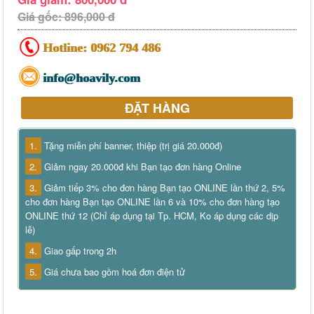
Giá gốc: 896,000 đ
Hotline:
0962 794 486
info@hoavily.com
ĐẶT HÀNG
1.
Tặng miễn phí banner, thiệp (trị giá 20.000đ)
2.
Giảm ngay 20.000đ khi Bạn tạo đơn hàng Online
3.
Giảm tiếp 3% cho đơn hàng Bạn tạo ONLINE lần thứ 2, 5%
cho đơn hàng Bạn tạo ONLINE lần 6 và 10% cho đơn hàng tạo
ONLINE thứ 12 (Chỉ áp dụng tại Tp. HCM, Ko áp dụng các dịp
lễ)
4.
Giao gấp trong 2h
5.
Giá chưa bao gồm hoá đơn điện tử