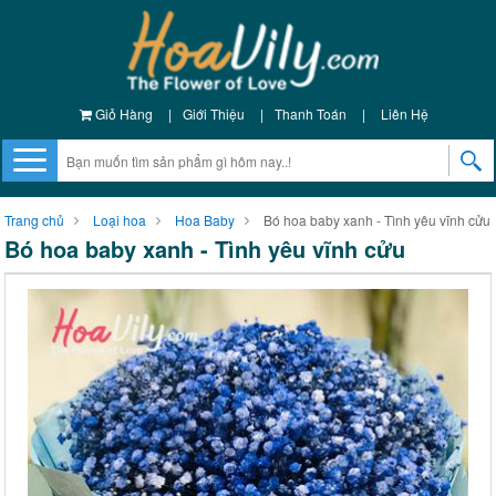
Giỏ Hàng
|
Giới Thiệu
|
Thanh Toán
|
Liên Hệ
Trang chủ
Loại hoa
Hoa Baby
Bó hoa baby xanh - Tình yêu vĩnh cửu
Bó hoa baby xanh - Tình yêu vĩnh cửu