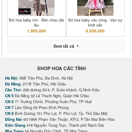
Bói hoa baby tím - Bên nhau dài
Bó hoa baby cầu vồng - Vạn sự
lâu
khởi sắc
1,900,000
6,500,000
Xem tất cả
SHOP HOA CÁC TỈNH
Hà Nội:
56B Trần Phú, Ba Đình, Hà Nội
Đà Nẵng:
271B Trần Phú, Hải Châu
Cần Thơ:
266 đường 30/4, P. Xuân khánh, Q.Ninh Kiều
CN 5
Đà Nẵng 32 Lê Thanh Nghị, Quận Hải Châu
CN 6
71 Trường Chinh, Phường Xuân Phú, TP Huế
CN 7
Lâm Đồng 05 Phan Đình Phùng
CN 8
Bình Dương 151 Phú Lợi, P. Phú Lợi, Tp. Thủ Dầu Một
Đồng Nai
40/198A Phạm Văn Thuận, KP.3, P.Tân Mai Biên Hòa
Kiên Giang
418 Nguyễn Trung Trực, Thành phố Rạch Giá
Nha Trang
54 Nguyễn Đức Cảnh, TP Nha Trang