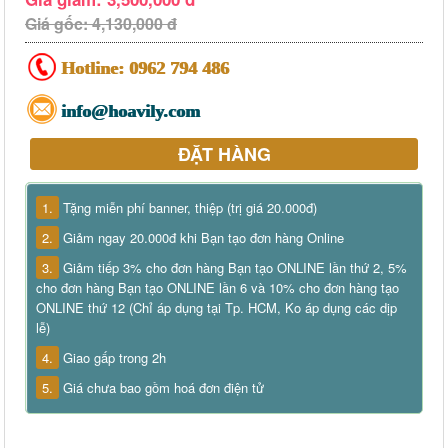
Giá gốc: 4,130,000 đ
Hotline:
0962 794 486
info@hoavily.com
ĐẶT HÀNG
1.
Tặng miễn phí banner, thiệp (trị giá 20.000đ)
2.
Giảm ngay 20.000đ khi Bạn tạo đơn hàng Online
3.
Giảm tiếp 3% cho đơn hàng Bạn tạo ONLINE lần thứ 2, 5%
cho đơn hàng Bạn tạo ONLINE lần 6 và 10% cho đơn hàng tạo
ONLINE thứ 12 (Chỉ áp dụng tại Tp. HCM, Ko áp dụng các dịp
lễ)
4.
Giao gấp trong 2h
5.
Giá chưa bao gồm hoá đơn điện tử