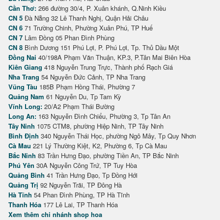
Cần Thơ:
266 đường 30/4, P. Xuân khánh, Q.Ninh Kiều
CN 5
Đà Nẵng 32 Lê Thanh Nghị, Quận Hải Châu
CN 6
71 Trường Chinh, Phường Xuân Phú, TP Huế
CN 7
Lâm Đồng 05 Phan Đình Phùng
CN 8
Bình Dương 151 Phú Lợi, P. Phú Lợi, Tp. Thủ Dầu Một
Đồng Nai
40/198A Phạm Văn Thuận, KP.3, P.Tân Mai Biên Hòa
Kiên Giang
418 Nguyễn Trung Trực, Thành phố Rạch Giá
Nha Trang
54 Nguyễn Đức Cảnh, TP Nha Trang
Vũng Tàu
185B Phạm Hồng Thái, Phường 7
Quảng Nam
61 Nguyễn Du, Tp Tam Kỳ
Vĩnh Long:
20/A2 Phạm Thái Bường
Long An:
163 Nguyễn Đình Chiểu, Phường 3, Tp Tân An
Tây Ninh
1075 CTM8, phường Hiệp Ninh, TP Tây Ninh
Bình Định
340 Nguyễn Thái Học, phường Ngô Mây, Tp Quy Nhơn
Cà Mau
221 Lý Thường Kiệt, K2, Phường 6, Tp Cà Mau
Bắc Ninh
83 Trần Hưng Đạo, phường Tiền An, TP Bắc Ninh
Phú Yên
30A Nguyễn Công Trứ, TP Tuy Hòa
Quảng Bình
41 Trần Hưng Đạo, Tp Đồng Hới
Quảng Trị
92 Nguyễn Trãi, TP Đông Hà
Hà Tĩnh
54 Phan Đình Phùng, TP Hà Tĩnh
Thanh Hóa
177 Lê Lai, TP Thanh Hóa
Xem thêm chi nhánh shop hoa