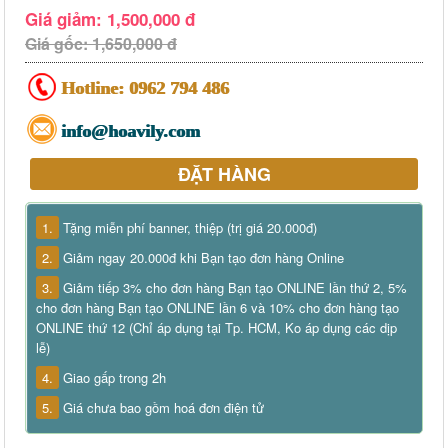
Giá giảm: 1,500,000 đ
Giá gốc: 1,650,000 đ
Hotline:
0962 794 486
info@hoavily.com
ĐẶT HÀNG
1.
Tặng miễn phí banner, thiệp (trị giá 20.000đ)
2.
Giảm ngay 20.000đ khi Bạn tạo đơn hàng Online
3.
Giảm tiếp 3% cho đơn hàng Bạn tạo ONLINE lần thứ 2, 5%
cho đơn hàng Bạn tạo ONLINE lần 6 và 10% cho đơn hàng tạo
ONLINE thứ 12 (Chỉ áp dụng tại Tp. HCM, Ko áp dụng các dịp
lễ)
4.
Giao gấp trong 2h
5.
Giá chưa bao gồm hoá đơn điện tử