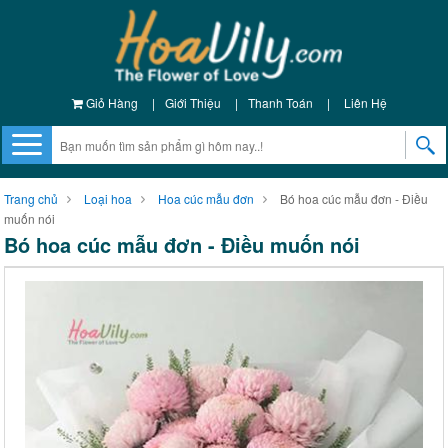
Giỏ Hàng
|
Giới Thiệu
|
Thanh Toán
|
Liên Hệ
Trang chủ
Loại hoa
Hoa cúc mẫu đơn
Bó hoa cúc mẫu đơn - Điều
muốn nói
Bó hoa cúc mẫu đơn - Điều muốn nói