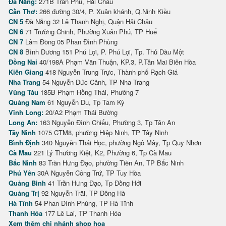
Đà Nẵng:
271B Trần Phú, Hải Châu
Cần Thơ:
266 đường 30/4, P. Xuân khánh, Q.Ninh Kiều
CN 5
Đà Nẵng 32 Lê Thanh Nghị, Quận Hải Châu
CN 6
71 Trường Chinh, Phường Xuân Phú, TP Huế
CN 7
Lâm Đồng 05 Phan Đình Phùng
CN 8
Bình Dương 151 Phú Lợi, P. Phú Lợi, Tp. Thủ Dầu Một
Đồng Nai
40/198A Phạm Văn Thuận, KP.3, P.Tân Mai Biên Hòa
Kiên Giang
418 Nguyễn Trung Trực, Thành phố Rạch Giá
Nha Trang
54 Nguyễn Đức Cảnh, TP Nha Trang
Vũng Tàu
185B Phạm Hồng Thái, Phường 7
Quảng Nam
61 Nguyễn Du, Tp Tam Kỳ
Vĩnh Long:
20/A2 Phạm Thái Bường
Long An:
163 Nguyễn Đình Chiểu, Phường 3, Tp Tân An
Tây Ninh
1075 CTM8, phường Hiệp Ninh, TP Tây Ninh
Bình Định
340 Nguyễn Thái Học, phường Ngô Mây, Tp Quy Nhơn
Cà Mau
221 Lý Thường Kiệt, K2, Phường 6, Tp Cà Mau
Bắc Ninh
83 Trần Hưng Đạo, phường Tiền An, TP Bắc Ninh
Phú Yên
30A Nguyễn Công Trứ, TP Tuy Hòa
Quảng Bình
41 Trần Hưng Đạo, Tp Đồng Hới
Quảng Trị
92 Nguyễn Trãi, TP Đông Hà
Hà Tĩnh
54 Phan Đình Phùng, TP Hà Tĩnh
Thanh Hóa
177 Lê Lai, TP Thanh Hóa
Xem thêm chi nhánh shop hoa