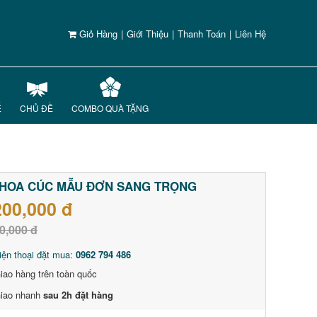
Giỏ Hàng
|
Giới Thiệu
|
Thanh Toán
|
Liên Hệ
Ế
CHỦ ĐỀ
COMBO QUÀ TẶNG
 HOA CÚC MẪU ĐƠN SANG TRỌNG
200,000 đ
0,000 đ
iện thoại đặt mua:
0962 794 486
iao hàng trên toàn quốc
iao nhanh
sau 2h đặt hàng