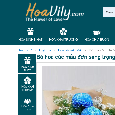
Tìm nh
HOA SINH NHẬT
HOA KHAI TRƯƠNG
HOA CHIA BUỒN
Trang chủ
Loại hoa
Hoa cúc mẫu đơn
Bó hoa cúc mẫu đ
Bó hoa cúc mẫu đơn sang trọn
HOA SINH
NHẬT
HOA KHAI
TRƯƠNG
HOA CHIA
BUỒN