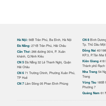
Hà Nội:
56B Trần Phú, Ba Đình, Hà Nội
CN 8
Bình Dương 
Tp. Thủ Dầu Một
Đà Nẵng:
271B Trần Phú, Hải Châu
Đồng Nai
40/198
Cần Thơ:
266 đường 30/4, P. Xuân
KP.3, P.Tân Mai 
khánh, Q.Ninh Kiều
Kiên Giang
418 
CN 5
Đà Nẵng 32 Lê Thanh Nghị, Quận
Thành phố Rạch 
Hải Châu
Nha Trang
54 Ng
CN 6
71 Trường Chinh, Phường Xuân Phú,
Trang
TP Huế
Vũng Tàu
185B 
CN 7
Lâm Đồng 05 Phan Đình Phùng
Phường 7
Quảng Nam
61 