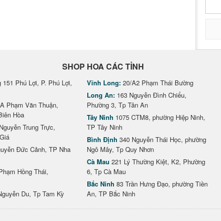
SHOP HOA CÁC TỈNH
151 Phú Lợi, P. Phú Lợi,
Vĩnh Long:
20/A2 Phạm Thái Bường
Long An:
163 Nguyễn Đình Chiểu,
A Phạm Văn Thuận,
Phường 3, Tp Tân An
Biên Hòa
Tây Ninh
1075 CTM8, phường Hiệp Ninh,
Nguyễn Trung Trực,
TP Tây Ninh
Giá
Bình Định
340 Nguyễn Thái Học, phường
uyễn Đức Cảnh, TP Nha
Ngô Mây, Tp Quy Nhơn
Cà Mau
221 Lý Thường Kiệt, K2, Phường
Phạm Hồng Thái,
6, Tp Cà Mau
Bắc Ninh
83 Trần Hưng Đạo, phường Tiền
Nguyễn Du, Tp Tam Kỳ
An, TP Bắc Ninh