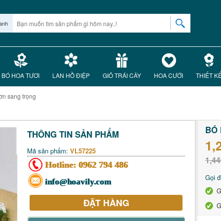
anh
BÓ HOA TƯƠI
LAN HỒ ĐIỆP
GIỎ TRÁI CÂY
HOA CƯỚI
THIẾT K
ơn sang trọng
g
BÓ
THÔNG TIN SẢN PHẨM
1,
Mã sản phẩm:
VL57225
1,44
Hotline:
0962 794 486
Gọi đ
info@hoavily.com
G
ĐẶT HÀNG
G