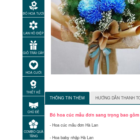
BÓ HOA TƯƠI
LAN HỒ ĐIỆP
GIỎ TRÁI CÂY
HOA CƯỚI
THIẾT KẾ
THÔNG TIN THÊM
HƯỚNG DẪN THANH T
CHỦ ĐỀ
Bó hoa cúc mẫu đơn sang trọng bao gồm 
- Hoa cúc mẫu đơn Hà Lan
COMBO QUÀ
TẶNG
- Hoa baby nhập Hà Lan