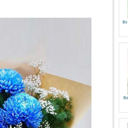
Bó
Bó