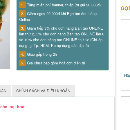
1.
Tặng miễn phí banner, thiệp (trị giá 20.000đ)
GỢI
2.
Giảm ngay 20.000đ khi Bạn tạo đơn hàng
Online
3.
Giảm tiếp 3% cho đơn hàng Bạn tạo ONLINE
lần thứ 2, 5% cho đơn hàng Bạn tạo ONLINE lần 6
và 10% cho đơn hàng tạo ONLINE thứ 12 (Chỉ áp
dụng tại Tp. HCM, Ko áp dụng các dịp lễ)
4.
Giao gấp trong 2h
5.
Giá chưa bao gồm hoá đơn điện tử
Hộp
OÁN
CHÍNH SÁCH VÀ ĐIỀU KHOẢN
các loại hoa: