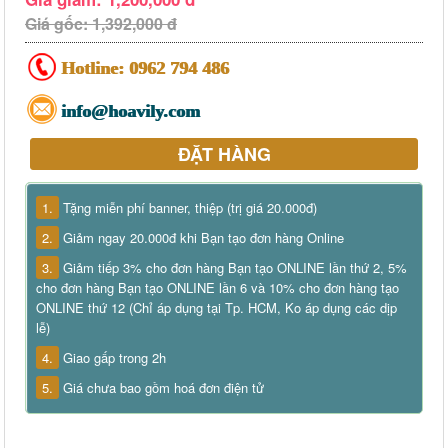
Giá gốc: 1,392,000 đ
Hotline:
0962 794 486
info@hoavily.com
ĐẶT HÀNG
1.
Tặng miễn phí banner, thiệp (trị giá 20.000đ)
2.
Giảm ngay 20.000đ khi Bạn tạo đơn hàng Online
3.
Giảm tiếp 3% cho đơn hàng Bạn tạo ONLINE lần thứ 2, 5%
cho đơn hàng Bạn tạo ONLINE lần 6 và 10% cho đơn hàng tạo
ONLINE thứ 12 (Chỉ áp dụng tại Tp. HCM, Ko áp dụng các dịp
lễ)
4.
Giao gấp trong 2h
5.
Giá chưa bao gồm hoá đơn điện tử