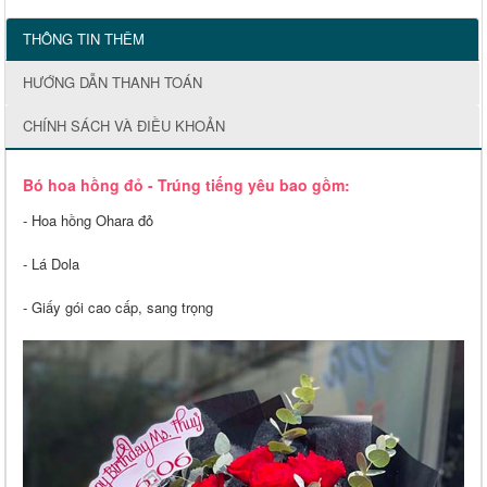
THÔNG TIN THÊM
HƯỚNG DẪN THANH TOÁN
CHÍNH SÁCH VÀ ĐIỀU KHOẢN
Bó hoa hồng đỏ - Trúng tiếng yêu bao gồm:
- Hoa hồng Ohara đỏ
- Lá Dola
- Giấy gói cao cấp, sang trọng