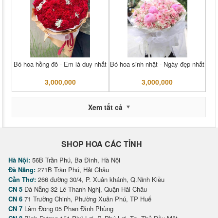
Bó hoa hồng đỏ - Em là duy nhất
Bó hoa sinh nhật - Ngày đẹp nhất
3,000,000
3,000,000
Xem tất cả
SHOP HOA CÁC TỈNH
Hà Nội:
56B Trần Phú, Ba Đình, Hà Nội
Đà Nẵng:
271B Trần Phú, Hải Châu
Cần Thơ:
266 đường 30/4, P. Xuân khánh, Q.Ninh Kiều
CN 5
Đà Nẵng 32 Lê Thanh Nghị, Quận Hải Châu
CN 6
71 Trường Chinh, Phường Xuân Phú, TP Huế
CN 7
Lâm Đồng 05 Phan Đình Phùng