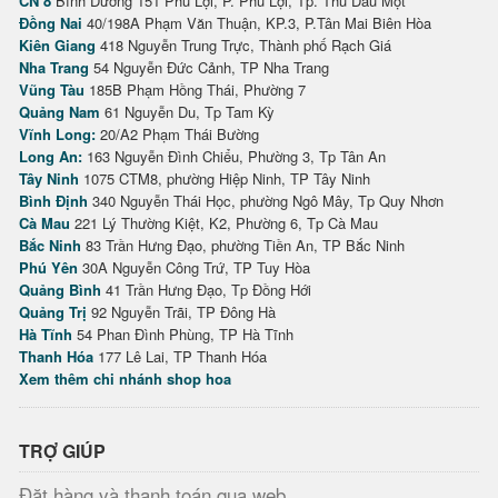
CN 8
Bình Dương 151 Phú Lợi, P. Phú Lợi, Tp. Thủ Dầu Một
Đồng Nai
40/198A Phạm Văn Thuận, KP.3, P.Tân Mai Biên Hòa
Kiên Giang
418 Nguyễn Trung Trực, Thành phố Rạch Giá
Nha Trang
54 Nguyễn Đức Cảnh, TP Nha Trang
Vũng Tàu
185B Phạm Hồng Thái, Phường 7
Quảng Nam
61 Nguyễn Du, Tp Tam Kỳ
Vĩnh Long:
20/A2 Phạm Thái Bường
Long An:
163 Nguyễn Đình Chiểu, Phường 3, Tp Tân An
Tây Ninh
1075 CTM8, phường Hiệp Ninh, TP Tây Ninh
Bình Định
340 Nguyễn Thái Học, phường Ngô Mây, Tp Quy Nhơn
Cà Mau
221 Lý Thường Kiệt, K2, Phường 6, Tp Cà Mau
Bắc Ninh
83 Trần Hưng Đạo, phường Tiền An, TP Bắc Ninh
Phú Yên
30A Nguyễn Công Trứ, TP Tuy Hòa
Quảng Bình
41 Trần Hưng Đạo, Tp Đồng Hới
Quảng Trị
92 Nguyễn Trãi, TP Đông Hà
Hà Tĩnh
54 Phan Đình Phùng, TP Hà Tĩnh
Thanh Hóa
177 Lê Lai, TP Thanh Hóa
Xem thêm chi nhánh shop hoa
TRỢ GIÚP
Đặt hàng và thanh toán qua web