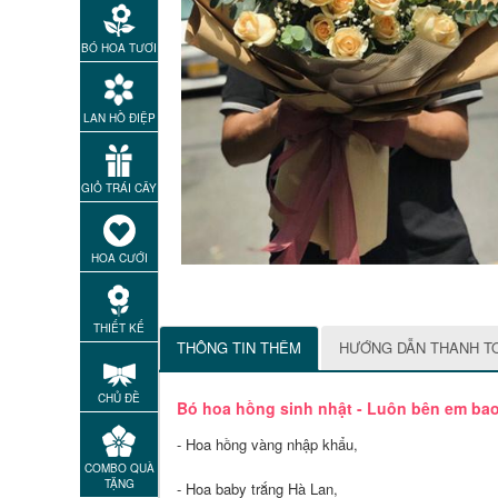
BÓ HOA TƯƠI
LAN HỒ ĐIỆP
GIỎ TRÁI CÂY
HOA CƯỚI
THIẾT KẾ
THÔNG TIN THÊM
HƯỚNG DẪN THANH T
CHỦ ĐỀ
Bó hoa hồng sinh nhật - Luôn bên em ba
- Hoa hồng vàng nhập khẩu,
COMBO QUÀ
TẶNG
- Hoa baby trắng Hà Lan,