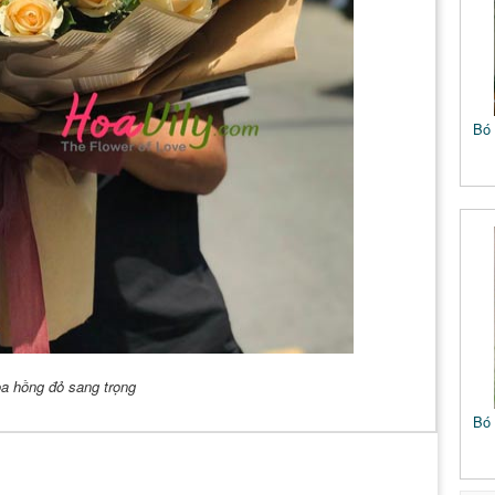
Bó 
a hồng đỏ sang trọng
Bó 