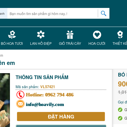
anh
BÓ HOA TƯƠI
LAN HỒ ĐIỆP
GIỎ TRÁI CÂY
HOA CƯỚI
THIẾT K
em
bên em
BÓ 
THÔNG TIN SẢN PHẨM
90
Mã sản phẩm:
VL57421
1,01
Hotline:
0962 794 486
Gọi đ
info@hoavily.com
G
ĐẶT HÀNG
G