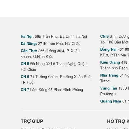
Hà Nội:
56B Trần Phú, Ba Đình, Hà Nội
CN 8
Bình Dương 
Tp. Thủ Dầu Một
Đà Nẵng:
271B Trần Phú, Hải Châu
Đồng Nai
40/198
Cần Thơ:
266 đường 30/4, P. Xuân
KP.3, P.Tân Mai 
khánh, Q.Ninh Kiều
Kiên Giang
418 
CN 5
Đà Nẵng 32 Lê Thanh Nghị, Quận
Thành phố Rạch 
Hải Châu
Nha Trang
54 Ng
CN 6
71 Trường Chinh, Phường Xuân Phú,
Trang
TP Huế
Vũng Tàu
185B 
CN 7
Lâm Đồng 05 Phan Đình Phùng
Phường 7
Quảng Nam
61 
TRỢ GIÚP
HỖ TRỢ 