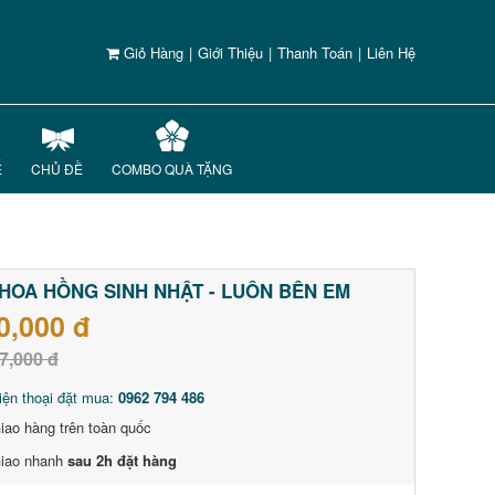
Giỏ Hàng
|
Giới Thiệu
|
Thanh Toán
|
Liên Hệ
Ế
CHỦ ĐỀ
COMBO QUÀ TẶNG
HOA HỒNG SINH NHẬT - LUÔN BÊN EM
0,000 đ
7,000 đ
iện thoại đặt mua:
0962 794 486
iao hàng trên toàn quốc
iao nhanh
sau 2h đặt hàng