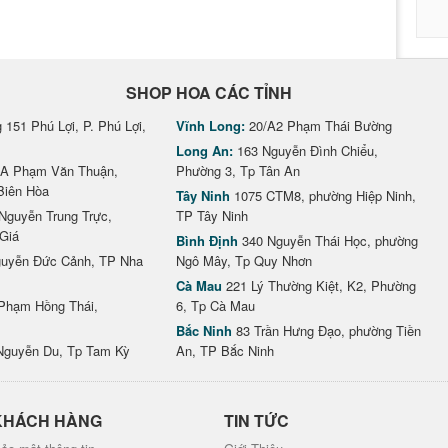
SHOP HOA CÁC TỈNH
151 Phú Lợi, P. Phú Lợi,
Vĩnh Long:
20/A2 Phạm Thái Bường
Long An:
163 Nguyễn Đình Chiểu,
A Phạm Văn Thuận,
Phường 3, Tp Tân An
Biên Hòa
Tây Ninh
1075 CTM8, phường Hiệp Ninh,
Nguyễn Trung Trực,
TP Tây Ninh
Giá
Bình Định
340 Nguyễn Thái Học, phường
uyễn Đức Cảnh, TP Nha
Ngô Mây, Tp Quy Nhơn
Cà Mau
221 Lý Thường Kiệt, K2, Phường
Phạm Hồng Thái,
6, Tp Cà Mau
Bắc Ninh
83 Trần Hưng Đạo, phường Tiền
Nguyễn Du, Tp Tam Kỳ
An, TP Bắc Ninh
KHÁCH HÀNG
TIN TỨC