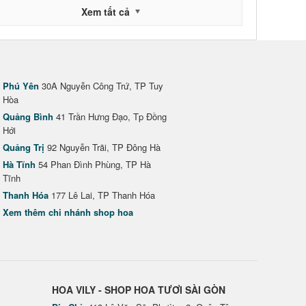
Xem tất cả
Phú Yên
30A Nguyễn Công Trứ, TP Tuy
Hòa
Quảng Bình
41 Trần Hưng Đạo, Tp Đồng
Hới
Quảng Trị
92 Nguyễn Trãi, TP Đông Hà
Hà Tĩnh
54 Phan Đình Phùng, TP Hà
Tĩnh
Thanh Hóa
177 Lê Lai, TP Thanh Hóa
Xem thêm chi nhánh shop hoa
HOA VILY - SHOP HOA TƯƠI SÀI GÒN