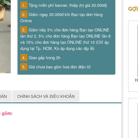
1.
Tặng miễn phí banner, thiệp (trị giá 20.000đ)
GỢI
2.
Giảm ngay 20.000đ khi Bạn tạo đơn hàng
Online
3.
Giảm tiếp 3% cho đơn hàng Bạn tạo ONLINE
lần thứ 2, 5% cho đơn hàng Bạn tạo ONLINE lần 6
và 10% cho đơn hàng tạo ONLINE thứ 12 (Chỉ áp
dụng tại Tp. HCM, Ko áp dụng các dịp lễ)
4.
Giao gấp trong 2h
5.
Giá chưa bao gồm hoá đơn điện tử
H
OÁN
CHÍNH SÁCH VÀ ĐIỀU KHOẢN
o gồm: