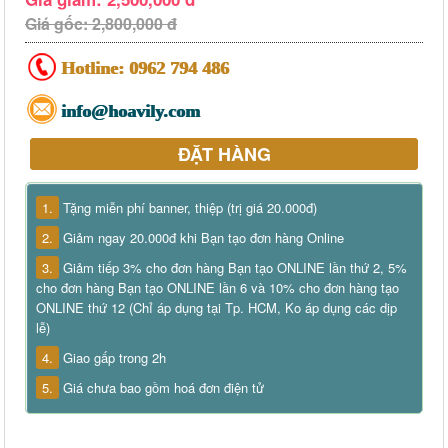
Giá gốc: 2,800,000 đ
Hotline:
0962 794 486
info@hoavily.com
ĐẶT HÀNG
1.
Tặng miễn phí banner, thiệp (trị giá 20.000đ)
2.
Giảm ngay 20.000đ khi Bạn tạo đơn hàng Online
3.
Giảm tiếp 3% cho đơn hàng Bạn tạo ONLINE lần thứ 2, 5%
cho đơn hàng Bạn tạo ONLINE lần 6 và 10% cho đơn hàng tạo
ONLINE thứ 12 (Chỉ áp dụng tại Tp. HCM, Ko áp dụng các dịp
lễ)
4.
Giao gấp trong 2h
5.
Giá chưa bao gồm hoá đơn điện tử