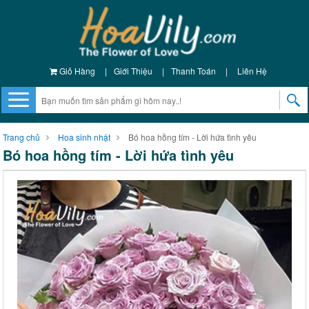
Giỏ Hàng
|
Giới Thiệu
|
Thanh Toán
|
Liên Hệ
Trang chủ
Hoa sinh nhật
Bó hoa hồng tím - Lời hứa tình yêu
Bó hoa hồng tím - Lời hứa tình yêu