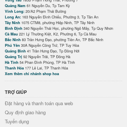
Quảng Nam
61 Nguyễn Du, Tp Tam Kỳ
Vĩnh Long:
20/A2 Phạm Thái Bường
Long An:
163 Nguyễn Đình Chiểu, Phường 3, Tp Tân An
Tây Ninh
1075 CTM8, phường Hiệp Ninh, TP Tây Ninh
Bình Định
340 Nguyễn Thái Học, phường Ngô Mây, Tp Quy Nhơn
Cà Mau
221 Lý Thường Kiệt, K2, Phường 6, Tp Cà Mau
Bắc Ninh
83 Trần Hưng Đạo, phường Tiền An, TP Bắc Ninh
Phú Yên
30A Nguyễn Công Trứ, TP Tuy Hòa
Quảng Bình
41 Trần Hưng Đạo, Tp Đồng Hới
Quảng Trị
92 Nguyễn Trãi, TP Đông Hà
Hà Tĩnh
54 Phan Đình Phùng, TP Hà Tĩnh
Thanh Hóa
177 Lê Lai, TP Thanh Hóa
Xem thêm chi nhánh shop hoa
TRỢ GIÚP
Đặt hàng và thanh toán qua web
Quy định giao hàng
Tuyển dụng