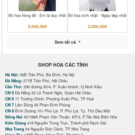
Bó hoa hồng đỏ - Em là duy nhất
Bó hoa sinh nhật - Ngày đẹp nhất
3,000,000
3,000,000
Xem tất cả
SHOP HOA CÁC TỈNH
Hà Nội:
56B Trần Phú, Ba Đình, Hà Nội
Đà Nẵng:
271B Trần Phú, Hải Châu
Cần Thơ:
266 đường 30/4, P. Xuân khánh, Q.Ninh Kiều
CN 5
Đà Nẵng 32 Lê Thanh Nghị, Quận Hải Châu
CN 6
71 Trường Chinh, Phường Xuân Phú, TP Huế
CN 7
Lâm Đồng 05 Phan Đình Phùng
CN 8
Bình Dương 151 Phú Lợi, P. Phú Lợi, Tp. Thủ Dầu Một
Đồng Nai
40/198A Phạm Văn Thuận, KP.3, P.Tân Mai Biên Hòa
Kiên Giang
418 Nguyễn Trung Trực, Thành phố Rạch Giá
Nha Trang
54 Nguyễn Đức Cảnh, TP Nha Trang
Vũng Tàu
185B Phạm Hồng Thái, Phường 7