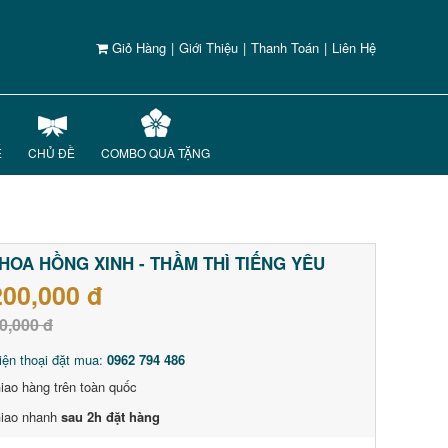
Giỏ Hàng
|
Giới Thiệu
|
Thanh Toán
|
Liên Hệ
Ế
CHỦ ĐỀ
COMBO QUÀ TẶNG
HOA HỒNG XINH - THẦM THÌ TIẾNG YÊU
200,000 đ
0,000 đ
iện thoại đặt mua:
0962 794 486
iao hàng trên toàn quốc
iao nhanh
sau 2h đặt hàng