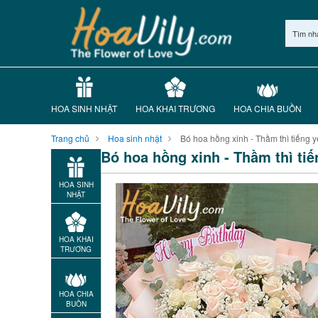
Tìm nh
HOA SINH NHẬT
HOA KHAI TRƯƠNG
HOA CHIA BUỒN
Trang chủ
Hoa sinh nhật
Bó hoa hồng xinh - Thầm thì tiếng 
Bó hoa hồng xinh - Thầm thì tiế
HOA SINH
NHẬT
HOA KHAI
TRƯƠNG
HOA CHIA
BUỒN