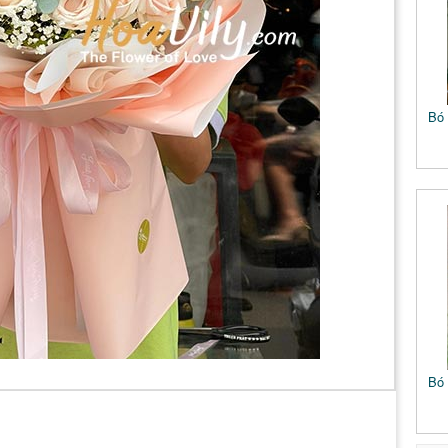
Bó 
Bó 