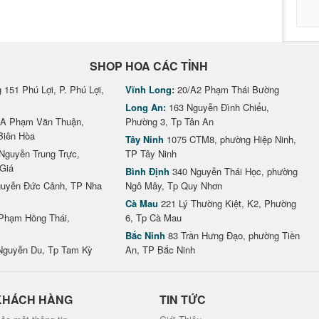
SHOP HOA CÁC TỈNH
151 Phú Lợi, P. Phú Lợi,
Vĩnh Long:
20/A2 Phạm Thái Bường
Long An:
163 Nguyễn Đình Chiểu,
A Phạm Văn Thuận,
Phường 3, Tp Tân An
Biên Hòa
Tây Ninh
1075 CTM8, phường Hiệp Ninh,
Nguyễn Trung Trực,
TP Tây Ninh
Giá
Bình Định
340 Nguyễn Thái Học, phường
uyễn Đức Cảnh, TP Nha
Ngô Mây, Tp Quy Nhơn
Cà Mau
221 Lý Thường Kiệt, K2, Phường
Phạm Hồng Thái,
6, Tp Cà Mau
Bắc Ninh
83 Trần Hưng Đạo, phường Tiền
Nguyễn Du, Tp Tam Kỳ
An, TP Bắc Ninh
KHÁCH HÀNG
TIN TỨC