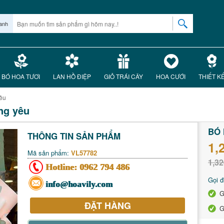
anh
BÓ HOA TƯƠI
LAN HỒ ĐIỆP
GIỎ TRÁI CÂY
HOA CƯỚI
THIẾT K
yêu
ng yêu
BÓ 
THÔNG TIN SẢN PHẨM
1,
Mã sản phẩm:
VL57782
1,32
Hotline:
0962 794 486
Gọi đ
info@hoavily.com
G
ĐẶT HÀNG
G