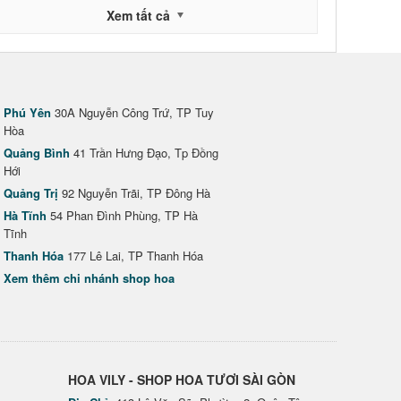
Xem tất cả
Phú Yên
30A Nguyễn Công Trứ, TP Tuy
Hòa
Quảng Bình
41 Trần Hưng Đạo, Tp Đồng
Hới
Quảng Trị
92 Nguyễn Trãi, TP Đông Hà
Hà Tĩnh
54 Phan Đình Phùng, TP Hà
Tĩnh
Thanh Hóa
177 Lê Lai, TP Thanh Hóa
Xem thêm chi nhánh shop hoa
HOA VILY - SHOP HOA TƯƠI SÀI GÒN