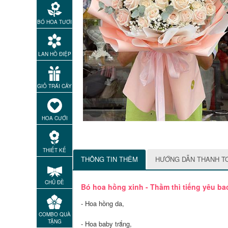
BÓ HOA TƯƠI
LAN HỒ ĐIỆP
GIỎ TRÁI CÂY
HOA CƯỚI
THIẾT KẾ
THÔNG TIN THÊM
HƯỚNG DẪN THANH T
CHỦ ĐỀ
Bó hoa hồng xinh - Thầm thì tiếng yêu b
- Hoa hồng da,
COMBO QUÀ
TẶNG
- Hoa baby trắng,