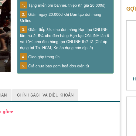
1.
Tặng miễn phí banner, thiệp (trị giá 20.000đ)
GỢI
2.
Giảm ngay 20.000đ khi Bạn tạo đơn hàng
Online
3.
Giảm tiếp 3% cho đơn hàng Bạn tạo ONLINE
lần thứ 2, 5% cho đơn hàng Bạn tạo ONLINE lần 6
và 10% cho đơn hàng tạo ONLINE thứ 12 (Chỉ áp
dụng tại Tp. HCM, Ko áp dụng các dịp lễ)
4.
Giao gấp trong 2h
5.
Giá chưa bao gồm hoá đơn điện tử
H
OÁN
CHÍNH SÁCH VÀ ĐIỀU KHOẢN
ao gồm: