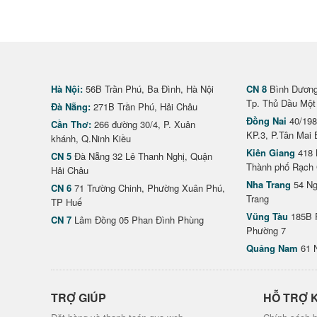
Hà Nội:
56B Trần Phú, Ba Đình, Hà Nội
CN 8
Bình Dương 
Tp. Thủ Dầu Một
Đà Nẵng:
271B Trần Phú, Hải Châu
Đồng Nai
40/198
Cần Thơ:
266 đường 30/4, P. Xuân
KP.3, P.Tân Mai 
khánh, Q.Ninh Kiều
Kiên Giang
418 
CN 5
Đà Nẵng 32 Lê Thanh Nghị, Quận
Thành phố Rạch 
Hải Châu
Nha Trang
54 Ng
CN 6
71 Trường Chinh, Phường Xuân Phú,
Trang
TP Huế
Vũng Tàu
185B 
CN 7
Lâm Đồng 05 Phan Đình Phùng
Phường 7
Quảng Nam
61 
TRỢ GIÚP
HỖ TRỢ 