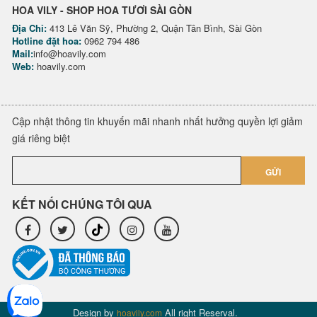
HOA VILY - SHOP HOA TƯƠI SÀI GÒN
Địa Chỉ:
413 Lê Văn Sỹ, Phường 2, Quận Tân Bình, Sài Gòn
Hotline đặt hoa:
0962 794 486
Mail:
info@hoavily.com
Web:
hoavily.com
Cập nhật thông tin khuyến mãi nhanh nhất hưởng quyền lợi giảm
giá riêng biệt
GỬI
KẾT NỐI CHÚNG TÔI QUA
Design by
All right Reserval.
hoavily.com