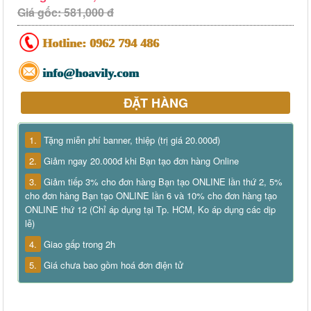
Giá gốc: 581,000 đ
Hotline:
0962 794 486
info@hoavily.com
ĐẶT HÀNG
1.
Tặng miễn phí banner, thiệp (trị giá 20.000đ)
2.
Giảm ngay 20.000đ khi Bạn tạo đơn hàng Online
3.
Giảm tiếp 3% cho đơn hàng Bạn tạo ONLINE lần thứ 2, 5%
cho đơn hàng Bạn tạo ONLINE lần 6 và 10% cho đơn hàng tạo
ONLINE thứ 12 (Chỉ áp dụng tại Tp. HCM, Ko áp dụng các dịp
lễ)
4.
Giao gấp trong 2h
5.
Giá chưa bao gồm hoá đơn điện tử