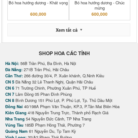
Bó hoa hướng dương - Khát vọng
Bó hoa hướng dương - Chúc
mừng
600,000
600,000
Xem tất cả
SHOP HOA CÁC TỈNH
Hà Nội:
56B Trần Phú, Ba Đình, Hà Nội
Đà Nẵng:
271B Trần Phú, Hải Châu
Cần Thơ:
266 đường 30/4, P. Xuân khánh, Q.Ninh Kiều
CN 5
Đà Nẵng 32 Lê Thanh Nghị, Quận Hải Châu
CN 6
71 Trường Chinh, Phường Xuân Phú, TP Huế
CN 7
Lâm Đồng 05 Phan Đình Phùng
CN 8
Bình Dương 151 Phú Lợi, P. Phú Lợi, Tp. Thủ Dầu Một
Đồng Nai
40/198A Phạm Văn Thuận, KP.3, P.Tân Mai Biên Hòa
Kiên Giang
418 Nguyễn Trung Trực, Thành phố Rạch Giá
Nha Trang
54 Nguyễn Đức Cảnh, TP Nha Trang
Vũng Tàu
185B Phạm Hồng Thái, Phường 7
Quảng Nam
61 Nguyễn Du, Tp Tam Kỳ
Vĩnh Long:
20/A2 Phạm Thái Bường