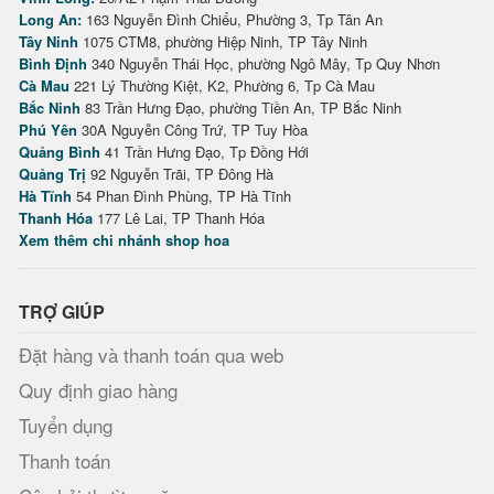
Long An:
163 Nguyễn Đình Chiểu, Phường 3, Tp Tân An
Tây Ninh
1075 CTM8, phường Hiệp Ninh, TP Tây Ninh
Bình Định
340 Nguyễn Thái Học, phường Ngô Mây, Tp Quy Nhơn
Cà Mau
221 Lý Thường Kiệt, K2, Phường 6, Tp Cà Mau
Bắc Ninh
83 Trần Hưng Đạo, phường Tiền An, TP Bắc Ninh
Phú Yên
30A Nguyễn Công Trứ, TP Tuy Hòa
Quảng Bình
41 Trần Hưng Đạo, Tp Đồng Hới
Quảng Trị
92 Nguyễn Trãi, TP Đông Hà
Hà Tĩnh
54 Phan Đình Phùng, TP Hà Tĩnh
Thanh Hóa
177 Lê Lai, TP Thanh Hóa
Xem thêm chi nhánh shop hoa
TRỢ GIÚP
Đặt hàng và thanh toán qua web
Quy định giao hàng
Tuyển dụng
Thanh toán