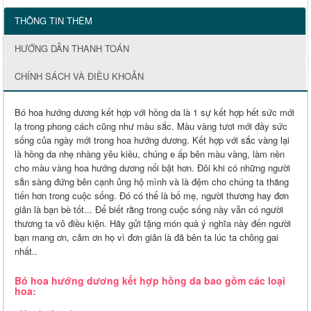
THÔNG TIN THÊM
HƯỚNG DẪN THANH TOÁN
CHÍNH SÁCH VÀ ĐIỀU KHOẢN
Bó hoa hướng dương kết hợp với hồng da là 1 sự kết hợp hết sức mới
lạ trong phong cách cũng như màu sắc. Màu vàng tươi mới đầy sức
sống của ngày mới trong hoa hướng dương. Kết hợp với sắc vàng lại
là hồng da nhẹ nhàng yêu kiều, chúng e ấp bên màu vàng, làm nền
cho màu vàng hoa hướng dương nổi bật hơn. Đôi khi có những người
sẵn sàng đứng bên cạnh ủng hộ mình và là đệm cho chúng ta thăng
tiến hơn trong cuộc sống. Đó có thể là bố mẹ, người thương hay đơn
giản là bạn bè tốt... Để biết rằng trong cuộc sống này vẫn có người
thương ta vô điều kiện. Hãy gửi tặng món quà ý nghĩa này đến người
bạn mang ơn, cảm ơn họ vì đơn giản là đã bên ta lúc ta chông gai
nhất..
Bó hoa hướng dương kết hợp hồng da bao gồm các loại
hoa: