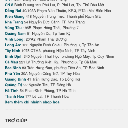
CN 8
Bình Dương 151 Phú Lợi, P. Phú Lợi, Tp. Thủ Dầu Một
Đồng Nai
40/198A Phạm Văn Thuận, KP.3, P.Tân Mai Biên Hòa
Kiên Giang
418 Nguyễn Trung Trực, Thành phố Rạch Giá
Nha Trang
54 Nguyễn Đức Cảnh, TP Nha Trang
Vũng Tàu
185B Phạm Hồng Thái, Phường 7
Quảng Nam
61 Nguyễn Du, Tp Tam Kỳ
Vĩnh Long:
20/A2 Phạm Thái Bường
Long An:
163 Nguyễn Đình Chiểu, Phường 3, Tp Tân An
Tây Ninh
1075 CTM8, phường Hiệp Ninh, TP Tây Ninh
Bình Định
340 Nguyễn Thái Học, phường Ngô Mây, Tp Quy Nhơn
Cà Mau
221 Lý Thường Kiệt, K2, Phường 6, Tp Cà Mau
Bắc Ninh
83 Trần Hưng Đạo, phường Tiền An, TP Bắc Ninh
Phú Yên
30A Nguyễn Công Trứ, TP Tuy Hòa
Quảng Bình
41 Trần Hưng Đạo, Tp Đồng Hới
Quảng Trị
92 Nguyễn Trãi, TP Đông Hà
Hà Tĩnh
54 Phan Đình Phùng, TP Hà Tĩnh
Thanh Hóa
177 Lê Lai, TP Thanh Hóa
Xem thêm chi nhánh shop hoa
TRỢ GIÚP