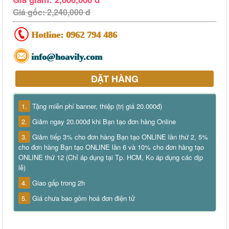
Giá gốc: 2,240,000 đ
Hotline:
0962 794 486
info@hoavily.com
ĐẶT HÀNG
1.
Tặng miễn phí banner, thiệp (trị giá 20.000đ)
2.
Giảm ngay 20.000đ khi Bạn tạo đơn hàng Online
3.
Giảm tiếp 3% cho đơn hàng Bạn tạo ONLINE lần thứ 2, 5%
cho đơn hàng Bạn tạo ONLINE lần 6 và 10% cho đơn hàng tạo
ONLINE thứ 12 (Chỉ áp dụng tại Tp. HCM, Ko áp dụng các dịp
lễ)
4.
Giao gấp trong 2h
5.
Giá chưa bao gồm hoá đơn điện tử