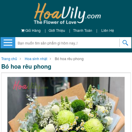
Giỏ Hàng
|
Giới Thiệu
|
Thanh Toán
|
Liên Hệ
Trang chủ
Hoa sinh nhật
Bó hoa rêu phong
Bó hoa rêu phong