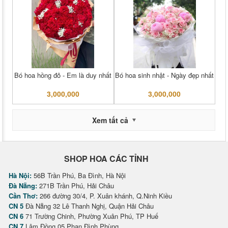
Bó hoa hồng đỏ - Em là duy nhất
Bó hoa sinh nhật - Ngày đẹp nhất
3,000,000
3,000,000
Xem tất cả
SHOP HOA CÁC TỈNH
Hà Nội:
56B Trần Phú, Ba Đình, Hà Nội
Đà Nẵng:
271B Trần Phú, Hải Châu
Cần Thơ:
266 đường 30/4, P. Xuân khánh, Q.Ninh Kiều
CN 5
Đà Nẵng 32 Lê Thanh Nghị, Quận Hải Châu
CN 6
71 Trường Chinh, Phường Xuân Phú, TP Huế
CN 7
Lâm Đồng 05 Phan Đình Phùng