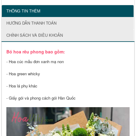
THÔNG TIN THÊM
HƯỚNG DẪN THANH TOÁN
CHÍNH SÁCH VÀ ĐIỀU KHOẢN
Bó hoa rêu phong bao gồm:
- Hoa cúc mẫu đơn xanh mạ non
- Hoa green whicky
- Hoa lá phụ khác
- Giấy gói và phong cách gói Hàn Quốc