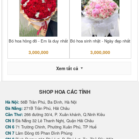
Bó hoa hồng đỏ - Em là duy nhất
Bó hoa sinh nhật - Ngày đẹp nhất
3,000,000
3,000,000
Xem tất cả
SHOP HOA CÁC TỈNH
Hà Nội:
56B Trần Phú, Ba Đình, Hà Nội
Đà Nẵng:
271B Trần Phú, Hải Châu
Cần Thơ:
266 đường 30/4, P. Xuân khánh, Q.Ninh Kiều
CN 5
Đà Nẵng 32 Lê Thanh Nghị, Quận Hải Châu
CN 6
71 Trường Chinh, Phường Xuân Phú, TP Huế
CN 7
Lâm Đồng 05 Phan Đình Phùng