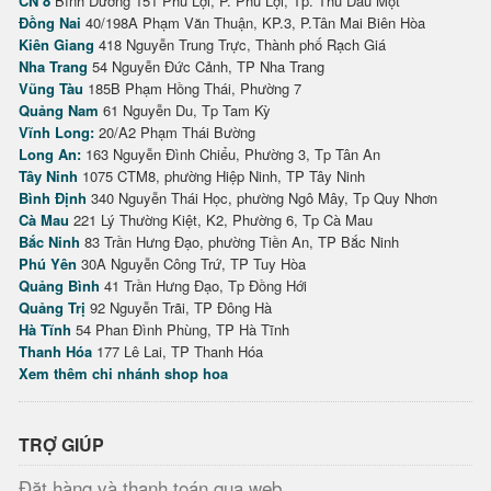
CN 8
Bình Dương 151 Phú Lợi, P. Phú Lợi, Tp. Thủ Dầu Một
Đồng Nai
40/198A Phạm Văn Thuận, KP.3, P.Tân Mai Biên Hòa
Kiên Giang
418 Nguyễn Trung Trực, Thành phố Rạch Giá
Nha Trang
54 Nguyễn Đức Cảnh, TP Nha Trang
Vũng Tàu
185B Phạm Hồng Thái, Phường 7
Quảng Nam
61 Nguyễn Du, Tp Tam Kỳ
Vĩnh Long:
20/A2 Phạm Thái Bường
Long An:
163 Nguyễn Đình Chiểu, Phường 3, Tp Tân An
Tây Ninh
1075 CTM8, phường Hiệp Ninh, TP Tây Ninh
Bình Định
340 Nguyễn Thái Học, phường Ngô Mây, Tp Quy Nhơn
Cà Mau
221 Lý Thường Kiệt, K2, Phường 6, Tp Cà Mau
Bắc Ninh
83 Trần Hưng Đạo, phường Tiền An, TP Bắc Ninh
Phú Yên
30A Nguyễn Công Trứ, TP Tuy Hòa
Quảng Bình
41 Trần Hưng Đạo, Tp Đồng Hới
Quảng Trị
92 Nguyễn Trãi, TP Đông Hà
Hà Tĩnh
54 Phan Đình Phùng, TP Hà Tĩnh
Thanh Hóa
177 Lê Lai, TP Thanh Hóa
Xem thêm chi nhánh shop hoa
TRỢ GIÚP
Đặt hàng và thanh toán qua web