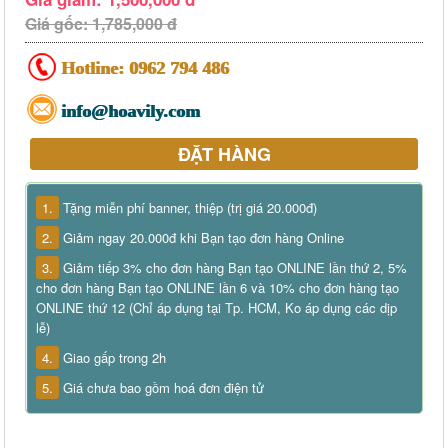
Giá gốc: 1,785,000 đ
Hotline:
0962 794 486
info@hoavily.com
ĐẶT HÀNG
1.
Tặng miễn phí banner, thiệp (trị giá 20.000đ)
2.
Giảm ngay 20.000đ khi Bạn tạo đơn hàng Online
3.
Giảm tiếp 3% cho đơn hàng Bạn tạo ONLINE lần thứ 2, 5%
cho đơn hàng Bạn tạo ONLINE lần 6 và 10% cho đơn hàng tạo
ONLINE thứ 12 (Chỉ áp dụng tại Tp. HCM, Ko áp dụng các dịp
lễ)
4.
Giao gấp trong 2h
5.
Giá chưa bao gồm hoá đơn điện tử