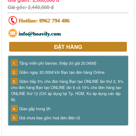
Giá gốc: 2,440,000 đ
Hotline:
0962 794 486
info@hoavily.com
ĐẶT HÀNG
1.
Tặng miễn phí banner, thiệp (trị giá 20.000đ)
2.
Giảm ngay 20.000đ khi Bạn tạo đơn hàng Online
3.
Giảm tiếp 3% cho đơn hàng Bạn tạo ONLINE lần thứ 2, 5%
cho đơn hàng Bạn tạo ONLINE lần 6 và 10% cho đơn hàng tạo
ONLINE thứ 12 (Chỉ áp dụng tại Tp. HCM, Ko áp dụng các dịp
lễ)
4.
Giao gấp trong 2h
5.
Giá chưa bao gồm hoá đơn điện tử