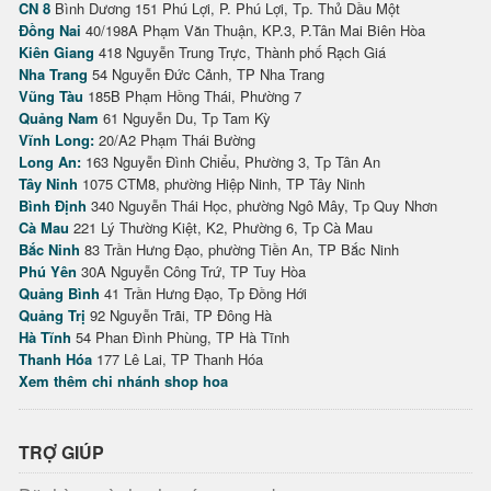
CN 8
Bình Dương 151 Phú Lợi, P. Phú Lợi, Tp. Thủ Dầu Một
Đồng Nai
40/198A Phạm Văn Thuận, KP.3, P.Tân Mai Biên Hòa
Kiên Giang
418 Nguyễn Trung Trực, Thành phố Rạch Giá
Nha Trang
54 Nguyễn Đức Cảnh, TP Nha Trang
Vũng Tàu
185B Phạm Hồng Thái, Phường 7
Quảng Nam
61 Nguyễn Du, Tp Tam Kỳ
Vĩnh Long:
20/A2 Phạm Thái Bường
Long An:
163 Nguyễn Đình Chiểu, Phường 3, Tp Tân An
Tây Ninh
1075 CTM8, phường Hiệp Ninh, TP Tây Ninh
Bình Định
340 Nguyễn Thái Học, phường Ngô Mây, Tp Quy Nhơn
Cà Mau
221 Lý Thường Kiệt, K2, Phường 6, Tp Cà Mau
Bắc Ninh
83 Trần Hưng Đạo, phường Tiền An, TP Bắc Ninh
Phú Yên
30A Nguyễn Công Trứ, TP Tuy Hòa
Quảng Bình
41 Trần Hưng Đạo, Tp Đồng Hới
Quảng Trị
92 Nguyễn Trãi, TP Đông Hà
Hà Tĩnh
54 Phan Đình Phùng, TP Hà Tĩnh
Thanh Hóa
177 Lê Lai, TP Thanh Hóa
Xem thêm chi nhánh shop hoa
TRỢ GIÚP