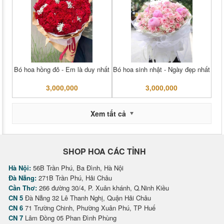
Bó hoa hồng đỏ - Em là duy nhất
Bó hoa sinh nhật - Ngày đẹp nhất
3,000,000
3,000,000
Xem tất cả
SHOP HOA CÁC TỈNH
Hà Nội:
56B Trần Phú, Ba Đình, Hà Nội
Đà Nẵng:
271B Trần Phú, Hải Châu
Cần Thơ:
266 đường 30/4, P. Xuân khánh, Q.Ninh Kiều
CN 5
Đà Nẵng 32 Lê Thanh Nghị, Quận Hải Châu
CN 6
71 Trường Chinh, Phường Xuân Phú, TP Huế
CN 7
Lâm Đồng 05 Phan Đình Phùng