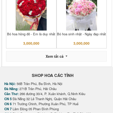
Bó hoa hồng đỏ - Em là duy nhất
Bó hoa sinh nhật - Ngày đẹp nhất
3,000,000
3,000,000
Xem tất cả
SHOP HOA CÁC TỈNH
Hà Nội:
56B Trần Phú, Ba Đình, Hà Nội
Đà Nẵng:
271B Trần Phú, Hải Châu
Cần Thơ:
266 đường 30/4, P. Xuân khánh, Q.Ninh Kiều
CN 5
Đà Nẵng 32 Lê Thanh Nghị, Quận Hải Châu
CN 6
71 Trường Chinh, Phường Xuân Phú, TP Huế
CN 7
Lâm Đồng 05 Phan Đình Phùng