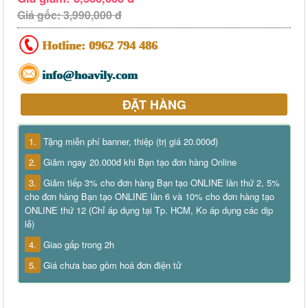
Giá gốc: 3,990,000 đ
Hotline:
0962 794 486
info@hoavily.com
ĐẶT HÀNG
1.
Tặng miễn phí banner, thiệp (trị giá 20.000đ)
2.
Giảm ngay 20.000đ khi Bạn tạo đơn hàng Online
3.
Giảm tiếp 3% cho đơn hàng Bạn tạo ONLINE lần thứ 2, 5%
cho đơn hàng Bạn tạo ONLINE lần 6 và 10% cho đơn hàng tạo
ONLINE thứ 12 (Chỉ áp dụng tại Tp. HCM, Ko áp dụng các dịp
lễ)
4.
Giao gấp trong 2h
5.
Giá chưa bao gồm hoá đơn điện tử