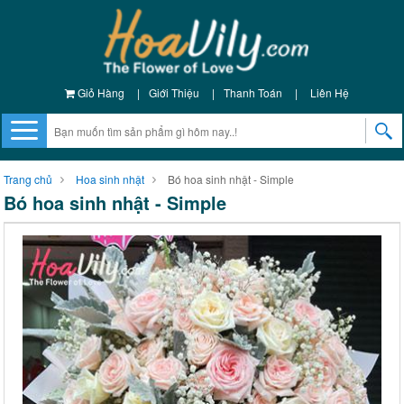
Giỏ Hàng
|
Giới Thiệu
|
Thanh Toán
|
Liên Hệ
Trang chủ
Hoa sinh nhật
Bó hoa sinh nhật - Simple
Bó hoa sinh nhật - Simple