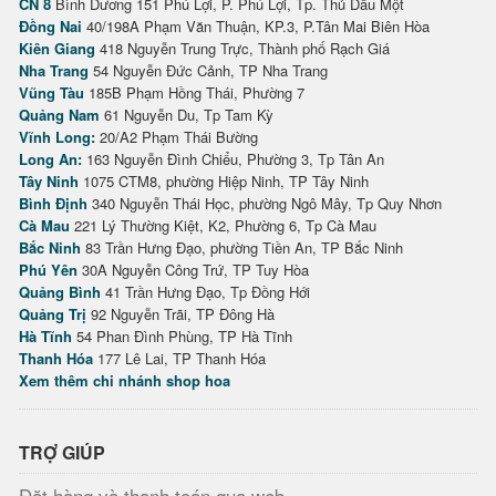
CN 8
Bình Dương 151 Phú Lợi, P. Phú Lợi, Tp. Thủ Dầu Một
Đồng Nai
40/198A Phạm Văn Thuận, KP.3, P.Tân Mai Biên Hòa
Kiên Giang
418 Nguyễn Trung Trực, Thành phố Rạch Giá
Nha Trang
54 Nguyễn Đức Cảnh, TP Nha Trang
Vũng Tàu
185B Phạm Hồng Thái, Phường 7
Quảng Nam
61 Nguyễn Du, Tp Tam Kỳ
Vĩnh Long:
20/A2 Phạm Thái Bường
Long An:
163 Nguyễn Đình Chiểu, Phường 3, Tp Tân An
Tây Ninh
1075 CTM8, phường Hiệp Ninh, TP Tây Ninh
Bình Định
340 Nguyễn Thái Học, phường Ngô Mây, Tp Quy Nhơn
Cà Mau
221 Lý Thường Kiệt, K2, Phường 6, Tp Cà Mau
Bắc Ninh
83 Trần Hưng Đạo, phường Tiền An, TP Bắc Ninh
Phú Yên
30A Nguyễn Công Trứ, TP Tuy Hòa
Quảng Bình
41 Trần Hưng Đạo, Tp Đồng Hới
Quảng Trị
92 Nguyễn Trãi, TP Đông Hà
Hà Tĩnh
54 Phan Đình Phùng, TP Hà Tĩnh
Thanh Hóa
177 Lê Lai, TP Thanh Hóa
Xem thêm chi nhánh shop hoa
TRỢ GIÚP
Đặt hàng và thanh toán qua web