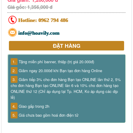
Giá gốc: 1,356,000 đ
Hotline:
0962 794 486
info@hoavily.com
ĐẶT HÀNG
1.
Tặng miễn phí banner, thiệp (trị giá 20.000đ)
2.
Giảm ngay 20.000đ khi Bạn tạo đơn hàng Online
3.
Giảm tiếp 3% cho đơn hàng Bạn tạo ONLINE lần thứ 2, 5%
cho đơn hàng Bạn tạo ONLINE lần 6 và 10% cho đơn hàng tạo
ONLINE thứ 12 (Chỉ áp dụng tại Tp. HCM, Ko áp dụng các dịp
lễ)
4.
Giao gấp trong 2h
5.
Giá chưa bao gồm hoá đơn điện tử