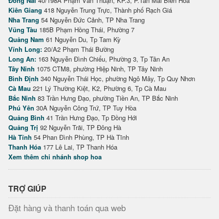
Đồng Nai
40/198A Phạm Văn Thuận, KP.3, P.Tân Mai Biên Hòa
Kiên Giang
418 Nguyễn Trung Trực, Thành phố Rạch Giá
Nha Trang
54 Nguyễn Đức Cảnh, TP Nha Trang
Vũng Tàu
185B Phạm Hồng Thái, Phường 7
Quảng Nam
61 Nguyễn Du, Tp Tam Kỳ
Vĩnh Long:
20/A2 Phạm Thái Bường
Long An:
163 Nguyễn Đình Chiểu, Phường 3, Tp Tân An
Tây Ninh
1075 CTM8, phường Hiệp Ninh, TP Tây Ninh
Bình Định
340 Nguyễn Thái Học, phường Ngô Mây, Tp Quy Nhơn
Cà Mau
221 Lý Thường Kiệt, K2, Phường 6, Tp Cà Mau
Bắc Ninh
83 Trần Hưng Đạo, phường Tiền An, TP Bắc Ninh
Phú Yên
30A Nguyễn Công Trứ, TP Tuy Hòa
Quảng Bình
41 Trần Hưng Đạo, Tp Đồng Hới
Quảng Trị
92 Nguyễn Trãi, TP Đông Hà
Hà Tĩnh
54 Phan Đình Phùng, TP Hà Tĩnh
Thanh Hóa
177 Lê Lai, TP Thanh Hóa
Xem thêm chi nhánh shop hoa
TRỢ GIÚP
Đặt hàng và thanh toán qua web