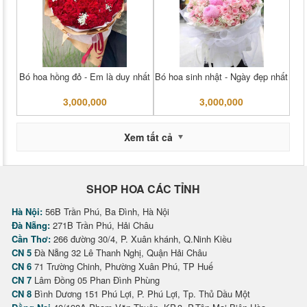
Bó hoa hồng đỏ - Em là duy nhất
Bó hoa sinh nhật - Ngày đẹp nhất
3,000,000
3,000,000
Xem tất cả
SHOP HOA CÁC TỈNH
Hà Nội:
56B Trần Phú, Ba Đình, Hà Nội
Đà Nẵng:
271B Trần Phú, Hải Châu
Cần Thơ:
266 đường 30/4, P. Xuân khánh, Q.Ninh Kiều
CN 5
Đà Nẵng 32 Lê Thanh Nghị, Quận Hải Châu
CN 6
71 Trường Chinh, Phường Xuân Phú, TP Huế
CN 7
Lâm Đồng 05 Phan Đình Phùng
CN 8
Bình Dương 151 Phú Lợi, P. Phú Lợi, Tp. Thủ Dầu Một