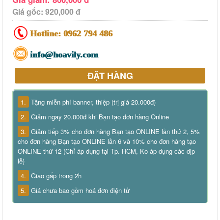
Giá gốc: 920,000 đ
Hotline:
0962 794 486
info@hoavily.com
ĐẶT HÀNG
1.
Tặng miễn phí banner, thiệp (trị giá 20.000đ)
2.
Giảm ngay 20.000đ khi Bạn tạo đơn hàng Online
3.
Giảm tiếp 3% cho đơn hàng Bạn tạo ONLINE lần thứ 2, 5%
cho đơn hàng Bạn tạo ONLINE lần 6 và 10% cho đơn hàng tạo
ONLINE thứ 12 (Chỉ áp dụng tại Tp. HCM, Ko áp dụng các dịp
lễ)
4.
Giao gấp trong 2h
5.
Giá chưa bao gồm hoá đơn điện tử