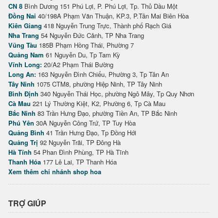
CN 8
Bình Dương 151 Phú Lợi, P. Phú Lợi, Tp. Thủ Dầu Một
Đồng Nai
40/198A Phạm Văn Thuận, KP.3, P.Tân Mai Biên Hòa
Kiên Giang
418 Nguyễn Trung Trực, Thành phố Rạch Giá
Nha Trang
54 Nguyễn Đức Cảnh, TP Nha Trang
Vũng Tàu
185B Phạm Hồng Thái, Phường 7
Quảng Nam
61 Nguyễn Du, Tp Tam Kỳ
Vĩnh Long:
20/A2 Phạm Thái Bường
Long An:
163 Nguyễn Đình Chiểu, Phường 3, Tp Tân An
Tây Ninh
1075 CTM8, phường Hiệp Ninh, TP Tây Ninh
Bình Định
340 Nguyễn Thái Học, phường Ngô Mây, Tp Quy Nhơn
Cà Mau
221 Lý Thường Kiệt, K2, Phường 6, Tp Cà Mau
Bắc Ninh
83 Trần Hưng Đạo, phường Tiền An, TP Bắc Ninh
Phú Yên
30A Nguyễn Công Trứ, TP Tuy Hòa
Quảng Bình
41 Trần Hưng Đạo, Tp Đồng Hới
Quảng Trị
92 Nguyễn Trãi, TP Đông Hà
Hà Tĩnh
54 Phan Đình Phùng, TP Hà Tĩnh
Thanh Hóa
177 Lê Lai, TP Thanh Hóa
Xem thêm chi nhánh shop hoa
TRỢ GIÚP