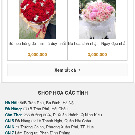
Bó hoa hồng đỏ - Em là duy nhất
Bó hoa sinh nhật - Ngày đẹp nhất
3,000,000
3,000,000
Xem tất cả
SHOP HOA CÁC TỈNH
Hà Nội:
56B Trần Phú, Ba Đình, Hà Nội
Đà Nẵng:
271B Trần Phú, Hải Châu
Cần Thơ:
266 đường 30/4, P. Xuân khánh, Q.Ninh Kiều
CN 5
Đà Nẵng 32 Lê Thanh Nghị, Quận Hải Châu
CN 6
71 Trường Chinh, Phường Xuân Phú, TP Huế
CN 7
Lâm Đồng 05 Phan Đình Phùng