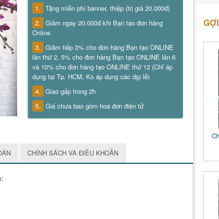
1.
Tặng miễn phí banner, thiệp (trị giá 20.000đ)
GỢI
2.
Giảm ngay 20.000đ khi Bạn tạo đơn hàng
Online
3.
Giảm tiếp 3% cho đơn hàng Bạn tạo ONLINE
lần thứ 2, 5% cho đơn hàng Bạn tạo ONLINE lần 6
và 10% cho đơn hàng tạo ONLINE thứ 12 (Chỉ áp
dụng tại Tp. HCM, Ko áp dụng các dịp lễ)
4.
Giao gấp trong 2h
5.
Giá chưa bao gồm hoá đơn điện tử
Ch
OÁN
CHÍNH SÁCH VÀ ĐIỀU KHOẢN
m: