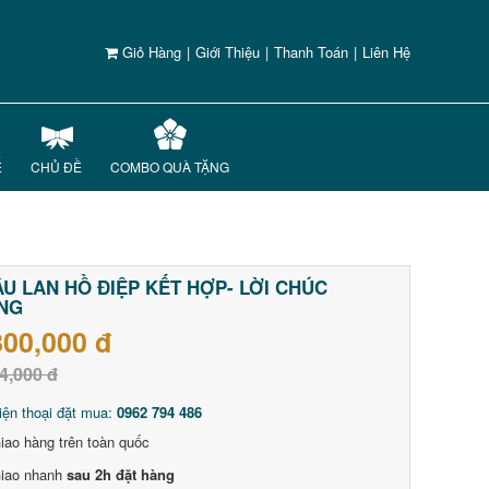
Giỏ Hàng
|
Giới Thiệu
|
Thanh Toán
|
Liên Hệ
Ế
CHỦ ĐỀ
COMBO QUÀ TẶNG
U LAN HỒ ĐIỆP KẾT HỢP- LỜI CHÚC
NG
800,000 đ
4,000 đ
iện thoại đặt mua:
0962 794 486
iao hàng trên toàn quốc
iao nhanh
sau 2h đặt hàng