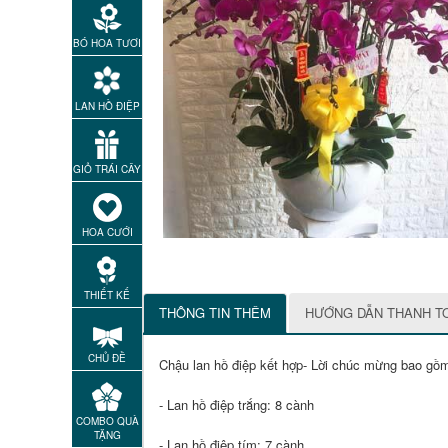
BÓ HOA TƯƠI
LAN HỒ ĐIỆP
GIỎ TRÁI CÂY
HOA CƯỚI
THIẾT KẾ
THÔNG TIN THÊM
HƯỚNG DẪN THANH T
CHỦ ĐỀ
Chậu lan hồ điệp kết hợp- Lời chúc mừng bao gồ
- Lan hồ điệp trắng: 8 cành
COMBO QUÀ
TẶNG
- Lan hồ điệp tím: 7 cành