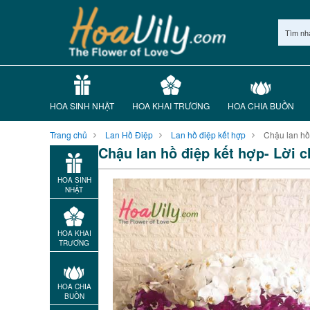
Tìm nh
HOA SINH NHẬT
HOA KHAI TRƯƠNG
HOA CHIA BUỒN
Trang chủ
Lan Hồ Điệp
Lan hồ điệp kết hợp
Chậu lan hồ
Chậu lan hồ điệp kết hợp- Lời
HOA SINH
NHẬT
HOA KHAI
TRƯƠNG
HOA CHIA
BUỒN