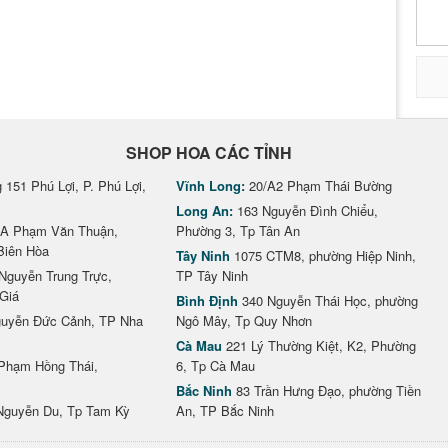
SHOP HOA CÁC TỈNH
151 Phú Lợi, P. Phú Lợi,
Vĩnh Long:
20/A2 Phạm Thái Bường
Long An:
163 Nguyễn Đình Chiểu,
A Phạm Văn Thuận,
Phường 3, Tp Tân An
Biên Hòa
Tây Ninh
1075 CTM8, phường Hiệp Ninh,
Nguyễn Trung Trực,
TP Tây Ninh
Giá
Bình Định
340 Nguyễn Thái Học, phường
uyễn Đức Cảnh, TP Nha
Ngô Mây, Tp Quy Nhơn
Cà Mau
221 Lý Thường Kiệt, K2, Phường
Phạm Hồng Thái,
6, Tp Cà Mau
Bắc Ninh
83 Trần Hưng Đạo, phường Tiền
Nguyễn Du, Tp Tam Kỳ
An, TP Bắc Ninh