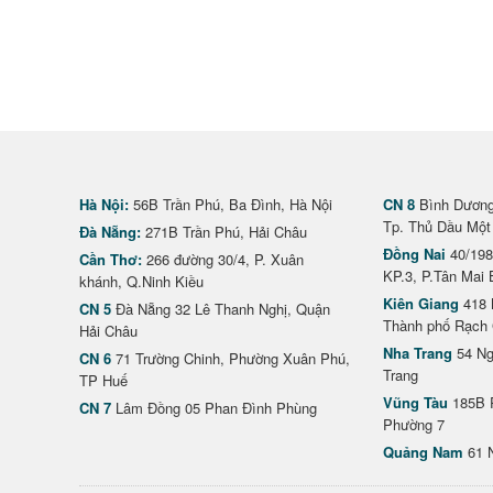
Hà Nội:
56B Trần Phú, Ba Đình, Hà Nội
CN 8
Bình Dương 
Tp. Thủ Dầu Một
Đà Nẵng:
271B Trần Phú, Hải Châu
Đồng Nai
40/198
Cần Thơ:
266 đường 30/4, P. Xuân
KP.3, P.Tân Mai 
khánh, Q.Ninh Kiều
Kiên Giang
418 
CN 5
Đà Nẵng 32 Lê Thanh Nghị, Quận
Thành phố Rạch 
Hải Châu
Nha Trang
54 Ng
CN 6
71 Trường Chinh, Phường Xuân Phú,
Trang
TP Huế
Vũng Tàu
185B 
CN 7
Lâm Đồng 05 Phan Đình Phùng
Phường 7
Quảng Nam
61 