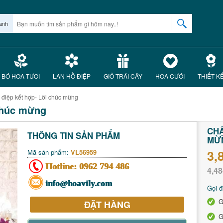
anh
BÓ HOA TƯƠI
LAN HỒ ĐIỆP
GIỎ TRÁI CÂY
HOA CƯỚI
THIẾT K
 điệp kết hợp- Lời chúc mừng
 chúc mừng
CHẬ
THÔNG TIN SẢN PHẨM
MỪ
3,
Mã sản phẩm:
VL56959
Hotline:
0962 794 486
4,48
info@hoavily.com
Gọi đ
G
ĐẶT HÀNG
G