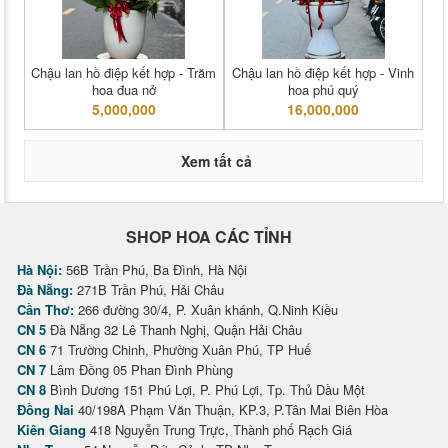
Chậu lan hồ điệp kết hợp - Trăm
Chậu lan hồ điệp kết hợp - Vinh
hoa đua nở
hoa phú quý
5,000,000
16,000,000
Xem tất cả
SHOP HOA CÁC TỈNH
Hà Nội:
56B Trần Phú, Ba Đình, Hà Nội
Đà Nẵng:
271B Trần Phú, Hải Châu
Cần Thơ:
266 đường 30/4, P. Xuân khánh, Q.Ninh Kiều
CN 5
Đà Nẵng 32 Lê Thanh Nghị, Quận Hải Châu
CN 6
71 Trường Chinh, Phường Xuân Phú, TP Huế
CN 7
Lâm Đồng 05 Phan Đình Phùng
CN 8
Bình Dương 151 Phú Lợi, P. Phú Lợi, Tp. Thủ Dầu Một
Đồng Nai
40/198A Phạm Văn Thuận, KP.3, P.Tân Mai Biên Hòa
Kiên Giang
418 Nguyễn Trung Trực, Thành phố Rạch Giá