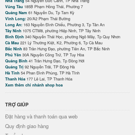
Nha Trang
54 Nguyễn Đức Cảnh, TP Nha Trang
Vũng Tàu
185B Phạm Hồng Thái, Phường 7
Quảng Nam
61 Nguyễn Du, Tp Tam Kỳ
Vĩnh Long:
20/A2 Phạm Thái Bường
Long An:
163 Nguyễn Đình Chiểu, Phường 3, Tp Tân An
Tây Ninh
1075 CTM8, phường Hiệp Ninh, TP Tây Ninh
Bình Định
340 Nguyễn Thái Học, phường Ngô Mây, Tp Quy Nhơn
Cà Mau
221 Lý Thường Kiệt, K2, Phường 6, Tp Cà Mau
Bắc Ninh
83 Trần Hưng Đạo, phường Tiền An, TP Bắc Ninh
Phú Yên
30A Nguyễn Công Trứ, TP Tuy Hòa
Quảng Bình
41 Trần Hưng Đạo, Tp Đồng Hới
Quảng Trị
92 Nguyễn Trãi, TP Đông Hà
Hà Tĩnh
54 Phan Đình Phùng, TP Hà Tĩnh
Thanh Hóa
177 Lê Lai, TP Thanh Hóa
Xem thêm chi nhánh shop hoa
TRỢ GIÚP
Đặt hàng và thanh toán qua web
Quy định giao hàng