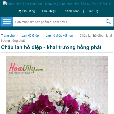
Giỏ Hàng
|
Giới Thiệu
|
Thanh Toán
|
Liên Hệ
Trang chủ
Lan Hồ Điệp
Lan hồ điệp kết hợp
Chậu lan hồ điệp - khai
trương hồng phát
Chậu lan hồ điệp - khai trương hồng phát