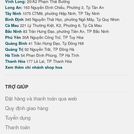
Vĩnh Long:
20/A2 Phạm Thái Bường
Long An:
163 Nguyễn Đình Chiểu, Phường 3, Tp Tân An
Tây Ninh
1075 CTM8, phường Hiệp Ninh, TP Tây Ninh
Bình Định
340 Nguyễn Thái Học, phường Ngô Mây, Tp Quy Nhơn
Cà Mau
221 Lý Thường Kiệt, K2, Phường 6, Tp Cà Mau
Bắc Ninh
83 Trần Hưng Đạo, phường Tiền An, TP Bắc Ninh
Phú Yên
30A Nguyễn Công Trứ, TP Tuy Hòa
Quảng Bình
41 Trần Hưng Đạo, Tp Đồng Hới
Quảng Trị
92 Nguyễn Trãi, TP Đông Hà
Hà Tĩnh
54 Phan Đình Phùng, TP Hà Tĩnh
Thanh Hóa
177 Lê Lai, TP Thanh Hóa
Xem thêm chi nhánh shop hoa
TRỢ GIÚP
Đặt hàng và thanh toán qua web
Quy định giao hàng
Tuyển dụng
Thanh toán