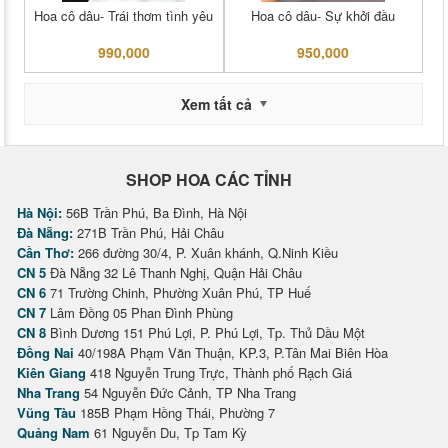
Hoa cô dâu- Trái thơm tình yêu
Hoa cô dâu- Sự khởi đầu
990,000
950,000
Xem tất cả
SHOP HOA CÁC TỈNH
Hà Nội:
56B Trần Phú, Ba Đình, Hà Nội
Đà Nẵng:
271B Trần Phú, Hải Châu
Cần Thơ:
266 đường 30/4, P. Xuân khánh, Q.Ninh Kiều
CN 5
Đà Nẵng 32 Lê Thanh Nghị, Quận Hải Châu
CN 6
71 Trường Chinh, Phường Xuân Phú, TP Huế
CN 7
Lâm Đồng 05 Phan Đình Phùng
CN 8
Bình Dương 151 Phú Lợi, P. Phú Lợi, Tp. Thủ Dầu Một
Đồng Nai
40/198A Phạm Văn Thuận, KP.3, P.Tân Mai Biên Hòa
Kiên Giang
418 Nguyễn Trung Trực, Thành phố Rạch Giá
Nha Trang
54 Nguyễn Đức Cảnh, TP Nha Trang
Vũng Tàu
185B Phạm Hồng Thái, Phường 7
Quảng Nam
61 Nguyễn Du, Tp Tam Kỳ