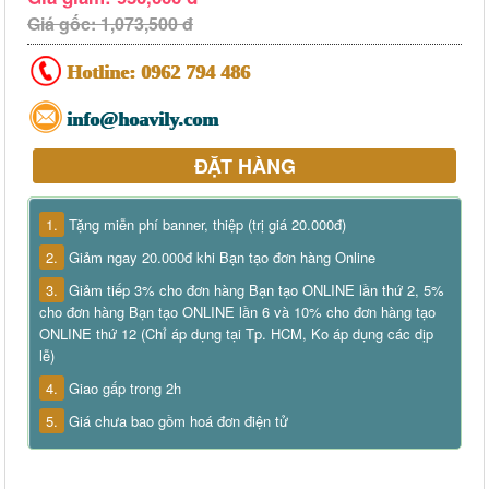
Giá gốc: 1,073,500 đ
Hotline:
0962 794 486
info@hoavily.com
ĐẶT HÀNG
1.
Tặng miễn phí banner, thiệp (trị giá 20.000đ)
2.
Giảm ngay 20.000đ khi Bạn tạo đơn hàng Online
3.
Giảm tiếp 3% cho đơn hàng Bạn tạo ONLINE lần thứ 2, 5%
cho đơn hàng Bạn tạo ONLINE lần 6 và 10% cho đơn hàng tạo
ONLINE thứ 12 (Chỉ áp dụng tại Tp. HCM, Ko áp dụng các dịp
lễ)
4.
Giao gấp trong 2h
5.
Giá chưa bao gồm hoá đơn điện tử