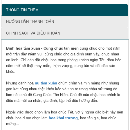
THÔNG TIN THÊM
HƯỚNG DẪN THANH TOÁN
CHÍNH SÁCH VÀ ĐIỀU KHOẢN
Bình hoa tầm xuân - Cung chúc tân niên
cùng chúc cho một năm
mới tràn đầy niềm vui, cùng chúc cho gia đình sum vầy, chúc nhau
an lành. Chỉ cần đặt chậu hoa trong phòng khách ngày Têt, đảm bảo
năm mới sẽ thật may mắn, thịnh vượng, sung túc và dồi dào sức
khỏe.
Những cành hoa
nụ tầm xuân
chúm chím và mịn màng như nhung
gắn kết cùng nhau thật khéo kéo và tinh tế trong chậu sứ trắng đã
làm nên chủ đề Cung Chúc Tân Niên. Chủ đề của chậu hoa chính là
điều mà mỗi cá nhân, gia đình, tập thể đều hướng đến.
Ngoài việc được chọn làm hoa chúc Tết, với ý nghĩa đặc biệt này nên
chậu hoa được chọn làm
hoa khai trương
, hoa tân gia, hoa chúc
mừng...