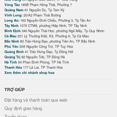
Vũng Tàu
185B Phạm Hồng Thái, Phường 7
Quảng Nam
61 Nguyễn Du, Tp Tam Kỳ
Vĩnh Long:
20/A2 Phạm Thái Bường
Long An:
163 Nguyễn Đình Chiểu, Phường 3, Tp Tân An
Tây Ninh
1075 CTM8, phường Hiệp Ninh, TP Tây Ninh
Bình Định
340 Nguyễn Thái Học, phường Ngô Mây, Tp Quy Nhơn
Cà Mau
221 Lý Thường Kiệt, K2, Phường 6, Tp Cà Mau
Bắc Ninh
83 Trần Hưng Đạo, phường Tiền An, TP Bắc Ninh
Phú Yên
30A Nguyễn Công Trứ, TP Tuy Hòa
Quảng Bình
41 Trần Hưng Đạo, Tp Đồng Hới
Quảng Trị
92 Nguyễn Trãi, TP Đông Hà
Hà Tĩnh
54 Phan Đình Phùng, TP Hà Tĩnh
Thanh Hóa
177 Lê Lai, TP Thanh Hóa
Xem thêm chi nhánh shop hoa
TRỢ GIÚP
Đặt hàng và thanh toán qua web
Quy định giao hàng
Tuyển dụng