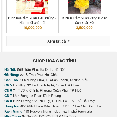
Bình hoa tầm xuân siêu khủng -
Bình nụ tầm xuân vàng rực rỡ
Năm mới phát tài
đón xuân về
10,000,000
3,500,000
Xem tất cả
SHOP HOA CÁC TỈNH
Hà Nội:
56B Trần Phú, Ba Đình, Hà Nội
Đà Nẵng:
271B Trần Phú, Hải Châu
Cần Thơ:
266 đường 30/4, P. Xuân khánh, Q.Ninh Kiều
CN 5
Đà Nẵng 32 Lê Thanh Nghị, Quận Hải Châu
CN 6
71 Trường Chinh, Phường Xuân Phú, TP Huế
CN 7
Lâm Đồng 05 Phan Đình Phùng
CN 8
Bình Dương 151 Phú Lợi, P. Phú Lợi, Tp. Thủ Dầu Một
Đồng Nai
40/198A Phạm Văn Thuận, KP.3, P.Tân Mai Biên Hòa
Kiên Giang
418 Nguyễn Trung Trực, Thành phố Rạch Giá
Nha Trang
54 Nguyễn Đức Cảnh, TP Nha Trang