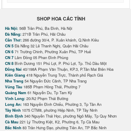
SHOP HOA CÁC TỈNH
Hà Nội:
56B Trần Phú, Ba Đình, Hà Nội
Đà Nẵng:
271B Trần Phú, Hải Châu
Cần Thơ:
266 đường 30/4, P. Xuân khánh, Q.Ninh Kiều
CN 5
Đà Nẵng 32 Lê Thanh Nghị, Quận Hải Châu
CN 6
71 Trường Chinh, Phường Xuân Phú, TP Huế
CN 7
Lâm Đồng 05 Phan Đình Phùng
CN 8
Bình Dương 151 Phú Lợi, P. Phú Lợi, Tp. Thủ Dầu Một
Đồng Nai
40/198A Phạm Văn Thuận, KP.3, P.Tân Mai Biên Hòa
Kiên Giang
418 Nguyễn Trung Trực, Thành phố Rạch Giá
Nha Trang
54 Nguyễn Đức Cảnh, TP Nha Trang
Vũng Tàu
185B Phạm Hồng Thái, Phường 7
Quảng Nam
61 Nguyễn Du, Tp Tam Kỳ
Vĩnh Long:
20/A2 Phạm Thái Bường
Long An:
163 Nguyễn Đình Chiểu, Phường 3, Tp Tân An
Tây Ninh
1075 CTM8, phường Hiệp Ninh, TP Tây Ninh
Bình Định
340 Nguyễn Thái Học, phường Ngô Mây, Tp Quy Nhơn
Cà Mau
221 Lý Thường Kiệt, K2, Phường 6, Tp Cà Mau
Bắc Ninh
83 Trần Hưng Đạo, phường Tiền An, TP Bắc Ninh