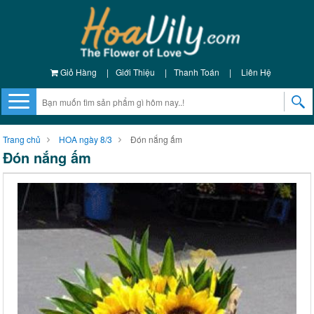
Giỏ Hàng
|
Giới Thiệu
|
Thanh Toán
|
Liên Hệ
Trang chủ
HOA ngày 8/3
Đón nắng ấm
Đón nắng ấm