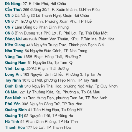
Đà Nẵng:
271B Trần Phú, Hải Châu
Cần Thơ:
266 đường 30/4, P. Xuân khánh, Q.Ninh Kiều
CN 5
Đà Nẵng 32 Lê Thanh Nghị, Quận Hải Châu
CN 6
71 Trường Chinh, Phường Xuân Phú, TP Huế
CN 7
Lâm Đồng 05 Phan Đình Phùng
CN 8
Bình Dương 151 Phú Lợi, P. Phú Lợi, Tp. Thủ Dầu Một
Đồng Nai
40/198A Phạm Văn Thuận, KP.3, P.Tân Mai Biên Hòa
Kiên Giang
418 Nguyễn Trung Trực, Thành phố Rạch Giá
Nha Trang
54 Nguyễn Đức Cảnh, TP Nha Trang
Vũng Tàu
185B Phạm Hồng Thái, Phường 7
Quảng Nam
61 Nguyễn Du, Tp Tam Kỳ
Vĩnh Long:
20/A2 Phạm Thái Bường
Long An:
163 Nguyễn Đình Chiểu, Phường 3, Tp Tân An
Tây Ninh
1075 CTM8, phường Hiệp Ninh, TP Tây Ninh
Bình Định
340 Nguyễn Thái Học, phường Ngô Mây, Tp Quy Nhơn
Cà Mau
221 Lý Thường Kiệt, K2, Phường 6, Tp Cà Mau
Bắc Ninh
83 Trần Hưng Đạo, phường Tiền An, TP Bắc Ninh
Phú Yên
30A Nguyễn Công Trứ, TP Tuy Hòa
Quảng Bình
41 Trần Hưng Đạo, Tp Đồng Hới
Quảng Trị
92 Nguyễn Trãi, TP Đông Hà
Hà Tĩnh
54 Phan Đình Phùng, TP Hà Tĩnh
Thanh Hóa
177 Lê Lai, TP Thanh Hóa