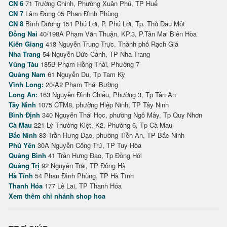
CN 6
71 Trường Chinh, Phường Xuân Phú, TP Huế
CN 7
Lâm Đồng 05 Phan Đình Phùng
CN 8
Bình Dương 151 Phú Lợi, P. Phú Lợi, Tp. Thủ Dầu Một
Đồng Nai
40/198A Phạm Văn Thuận, KP.3, P.Tân Mai Biên Hòa
Kiên Giang
418 Nguyễn Trung Trực, Thành phố Rạch Giá
Nha Trang
54 Nguyễn Đức Cảnh, TP Nha Trang
Vũng Tàu
185B Phạm Hồng Thái, Phường 7
Quảng Nam
61 Nguyễn Du, Tp Tam Kỳ
Vĩnh Long:
20/A2 Phạm Thái Bường
Long An:
163 Nguyễn Đình Chiểu, Phường 3, Tp Tân An
Tây Ninh
1075 CTM8, phường Hiệp Ninh, TP Tây Ninh
Bình Định
340 Nguyễn Thái Học, phường Ngô Mây, Tp Quy Nhơn
Cà Mau
221 Lý Thường Kiệt, K2, Phường 6, Tp Cà Mau
Bắc Ninh
83 Trần Hưng Đạo, phường Tiền An, TP Bắc Ninh
Phú Yên
30A Nguyễn Công Trứ, TP Tuy Hòa
Quảng Bình
41 Trần Hưng Đạo, Tp Đồng Hới
Quảng Trị
92 Nguyễn Trãi, TP Đông Hà
Hà Tĩnh
54 Phan Đình Phùng, TP Hà Tĩnh
Thanh Hóa
177 Lê Lai, TP Thanh Hóa
Xem thêm chi nhánh shop hoa