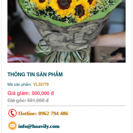
THÔNG TIN SẢN PHẨM
Mã sản phẩm:
VL55779
Giá giảm: 500,000 đ
Giá gốc: 581,000 đ
Hotline:
0962 794 486
info@hoavily.com