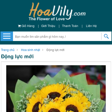
Giỏ Hàng
|
Giới Thiệu
|
Thanh Toán
|
Liên Hệ
Trang chủ
Hoa sinh nhật
Động lực mới
Động lực mới