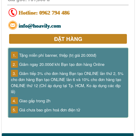
Hotline:
0962 794 486
info@hoavily.com
ĐẶT HÀNG
1.
Tặng miễn phí banner, thiệp (trị giá 20.000đ)
2.
Giảm ngay 20.000đ khi Bạn tạo đơn hàng Online
3.
Giảm tiếp 3% cho đơn hàng Bạn tạo ONLINE lần thứ 2, 5%
cho đơn hàng Bạn tạo ONLINE lần 6 và 10% cho đơn hàng tạo
ONLINE thứ 12 (Chỉ áp dụng tại Tp. HCM, Ko áp dụng các dịp
lễ)
4.
Giao gấp trong 2h
5.
Giá chưa bao gồm hoá đơn điện tử