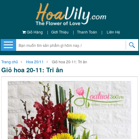
Giỏ Hàng
|
Giới Thiệu
|
Thanh Toán
|
Liên Hệ
Trang chủ
Hoa 20/11
Giỏ hoa 20-11: Tri ân
Giỏ hoa 20-11: Tri ân