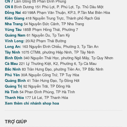
CN 7
Lâm Đồng 05 Phan Đình Phùng
CN 8
Bình Dương 151 Phú Lợi, P. Phú Lợi, Tp. Thủ Dầu Một
Đồng Nai
40/198A Phạm Văn Thuận, KP.3, P.Tân Mai Biên Hòa
Kiên Giang
418 Nguyễn Trung Trực, Thành phố Rạch Giá
Nha Trang
54 Nguyễn Đức Cảnh, TP Nha Trang
Vũng Tàu
185B Phạm Hồng Thái, Phường 7
Quảng Nam
61 Nguyễn Du, Tp Tam Kỳ
Vĩnh Long:
20/A2 Phạm Thái Bường
Long An:
163 Nguyễn Đình Chiểu, Phường 3, Tp Tân An
Tây Ninh
1075 CTM8, phường Hiệp Ninh, TP Tây Ninh
Bình Định
340 Nguyễn Thái Học, phường Ngô Mây, Tp Quy Nhơn
Cà Mau
221 Lý Thường Kiệt, K2, Phường 6, Tp Cà Mau
Bắc Ninh
83 Trần Hưng Đạo, phường Tiền An, TP Bắc Ninh
Phú Yên
30A Nguyễn Công Trứ, TP Tuy Hòa
Quảng Bình
41 Trần Hưng Đạo, Tp Đồng Hới
Quảng Trị
92 Nguyễn Trãi, TP Đông Hà
Hà Tĩnh
54 Phan Đình Phùng, TP Hà Tĩnh
Thanh Hóa
177 Lê Lai, TP Thanh Hóa
Xem thêm chi nhánh shop hoa
TRỢ GIÚP