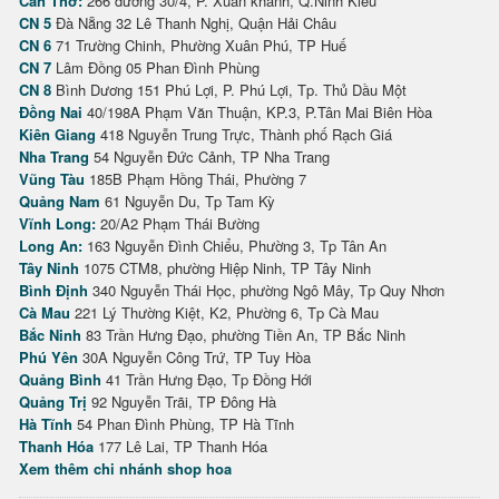
Cần Thơ:
266 đường 30/4, P. Xuân khánh, Q.Ninh Kiều
CN 5
Đà Nẵng 32 Lê Thanh Nghị, Quận Hải Châu
CN 6
71 Trường Chinh, Phường Xuân Phú, TP Huế
CN 7
Lâm Đồng 05 Phan Đình Phùng
CN 8
Bình Dương 151 Phú Lợi, P. Phú Lợi, Tp. Thủ Dầu Một
Đồng Nai
40/198A Phạm Văn Thuận, KP.3, P.Tân Mai Biên Hòa
Kiên Giang
418 Nguyễn Trung Trực, Thành phố Rạch Giá
Nha Trang
54 Nguyễn Đức Cảnh, TP Nha Trang
Vũng Tàu
185B Phạm Hồng Thái, Phường 7
Quảng Nam
61 Nguyễn Du, Tp Tam Kỳ
Vĩnh Long:
20/A2 Phạm Thái Bường
Long An:
163 Nguyễn Đình Chiểu, Phường 3, Tp Tân An
Tây Ninh
1075 CTM8, phường Hiệp Ninh, TP Tây Ninh
Bình Định
340 Nguyễn Thái Học, phường Ngô Mây, Tp Quy Nhơn
Cà Mau
221 Lý Thường Kiệt, K2, Phường 6, Tp Cà Mau
Bắc Ninh
83 Trần Hưng Đạo, phường Tiền An, TP Bắc Ninh
Phú Yên
30A Nguyễn Công Trứ, TP Tuy Hòa
Quảng Bình
41 Trần Hưng Đạo, Tp Đồng Hới
Quảng Trị
92 Nguyễn Trãi, TP Đông Hà
Hà Tĩnh
54 Phan Đình Phùng, TP Hà Tĩnh
Thanh Hóa
177 Lê Lai, TP Thanh Hóa
Xem thêm chi nhánh shop hoa