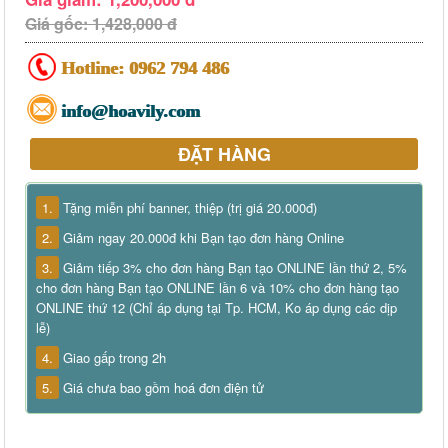
Giá gốc: 1,428,000 đ
Hotline:
0962 794 486
info@hoavily.com
ĐẶT HÀNG
1.
Tặng miễn phí banner, thiệp (trị giá 20.000đ)
2.
Giảm ngay 20.000đ khi Bạn tạo đơn hàng Online
3.
Giảm tiếp 3% cho đơn hàng Bạn tạo ONLINE lần thứ 2, 5%
cho đơn hàng Bạn tạo ONLINE lần 6 và 10% cho đơn hàng tạo
ONLINE thứ 12 (Chỉ áp dụng tại Tp. HCM, Ko áp dụng các dịp
lễ)
4.
Giao gấp trong 2h
5.
Giá chưa bao gồm hoá đơn điện tử