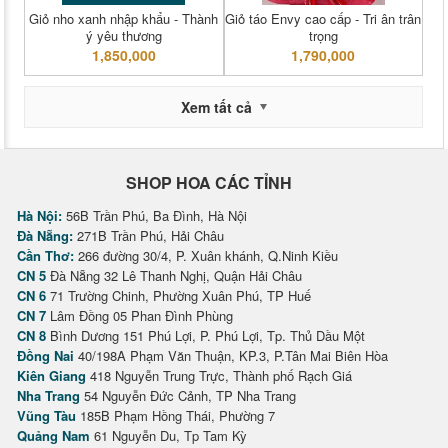
Giỏ nho xanh nhập khẩu - Thành
Giỏ táo Envy cao cấp - Tri ân trân
ý yêu thương
trọng
1,850,000
1,790,000
Xem tất cả
SHOP HOA CÁC TỈNH
Hà Nội:
56B Trần Phú, Ba Đình, Hà Nội
Đà Nẵng:
271B Trần Phú, Hải Châu
Cần Thơ:
266 đường 30/4, P. Xuân khánh, Q.Ninh Kiều
CN 5
Đà Nẵng 32 Lê Thanh Nghị, Quận Hải Châu
CN 6
71 Trường Chinh, Phường Xuân Phú, TP Huế
CN 7
Lâm Đồng 05 Phan Đình Phùng
CN 8
Bình Dương 151 Phú Lợi, P. Phú Lợi, Tp. Thủ Dầu Một
Đồng Nai
40/198A Phạm Văn Thuận, KP.3, P.Tân Mai Biên Hòa
Kiên Giang
418 Nguyễn Trung Trực, Thành phố Rạch Giá
Nha Trang
54 Nguyễn Đức Cảnh, TP Nha Trang
Vũng Tàu
185B Phạm Hồng Thái, Phường 7
Quảng Nam
61 Nguyễn Du, Tp Tam Kỳ