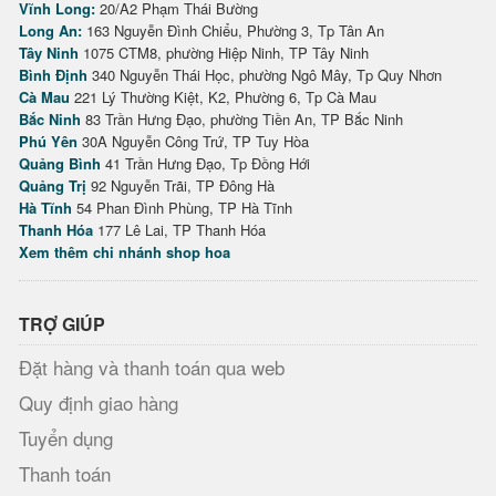
Vĩnh Long:
20/A2 Phạm Thái Bường
Long An:
163 Nguyễn Đình Chiểu, Phường 3, Tp Tân An
Tây Ninh
1075 CTM8, phường Hiệp Ninh, TP Tây Ninh
Bình Định
340 Nguyễn Thái Học, phường Ngô Mây, Tp Quy Nhơn
Cà Mau
221 Lý Thường Kiệt, K2, Phường 6, Tp Cà Mau
Bắc Ninh
83 Trần Hưng Đạo, phường Tiền An, TP Bắc Ninh
Phú Yên
30A Nguyễn Công Trứ, TP Tuy Hòa
Quảng Bình
41 Trần Hưng Đạo, Tp Đồng Hới
Quảng Trị
92 Nguyễn Trãi, TP Đông Hà
Hà Tĩnh
54 Phan Đình Phùng, TP Hà Tĩnh
Thanh Hóa
177 Lê Lai, TP Thanh Hóa
Xem thêm chi nhánh shop hoa
TRỢ GIÚP
Đặt hàng và thanh toán qua web
Quy định giao hàng
Tuyển dụng
Thanh toán