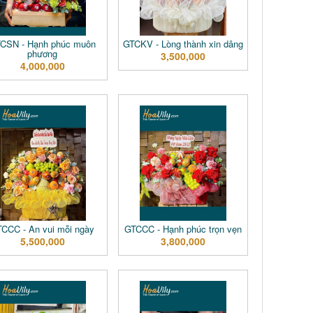
CSN - Hạnh phúc muôn
GTCKV - Lòng thành xin dâng
phương
3,500,000
4,000,000
CCC - An vui mỗi ngày
GTCCC - Hạnh phúc trọn vẹn
5,500,000
3,800,000