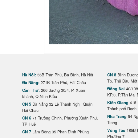
Hà Nội:
56B Trần Phú, Ba Đình, Hà Nội
CN 8
Bình Dương 
Tp. Thủ Dầu Một
Đà Nẵng:
271B Trần Phú, Hải Châu
Đồng Nai
40/198
Cần Thơ:
266 đường 30/4, P. Xuân
KP.3, P.Tân Mai 
khánh, Q.Ninh Kiều
Kiên Giang
418 
CN 5
Đà Nẵng 32 Lê Thanh Nghị, Quận
Thành phố Rạch 
Hải Châu
Nha Trang
54 Ng
CN 6
71 Trường Chinh, Phường Xuân Phú,
Trang
TP Huế
Vũng Tàu
185B 
CN 7
Lâm Đồng 05 Phan Đình Phùng
Phường 7