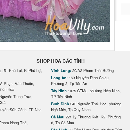
SHOP HOA CÁC TỈNH
151 Phú Lợi, P. Phú Lợi,
Vĩnh Long:
20/A2 Phạm Thái Bường
Long An:
163 Nguyễn Đình Chiểu,
A Phạm Văn Thuận,
Phường 3, Tp Tân An
Biên Hòa
Tây Ninh
1075 CTM8, phường Hiệp Ninh,
Nguyễn Trung Trực,
TP Tây Ninh
Giá
Bình Định
340 Nguyễn Thái Học, phường
uyễn Đức Cảnh, TP Nha
Ngô Mây, Tp Quy Nhơn
Cà Mau
221 Lý Thường Kiệt, K2, Phường
Phạm Hồng Thái,
6, Tp Cà Mau
Bắc Ninh
83 Trần Hưng Đạo, phường Tiền