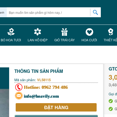
anh
BÓ HOA TƯƠI
LAN HỒ ĐIỆP
GIỎ TRÁI CÂY
HOA CƯỚI
THIẾT K
GTC
THÔNG TIN SẢN PHẨM
3,
Mã sản phẩm:
VL58115
3,48
Hotline:
0962 794 486
Gọi đ
info@hoavily.com
G
ĐẶT HÀNG
G