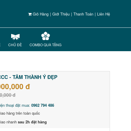
Giỏ Hàng
|
Giới Thiệu
|
Thanh Toán
|
Liên Hệ
Ế
CHỦ ĐỀ
COMBO QUÀ TẶNG
CC - TÂM THÀNH Ý ĐẸP
000,000 đ
0,000 đ
iện thoại đặt mua:
0962 794 486
iao hàng trên toàn quốc
iao nhanh
sau 2h đặt hàng