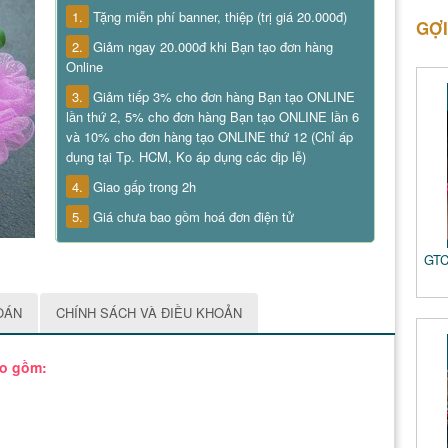
1.
Tặng miễn phí banner, thiệp (trị giá 20.000đ)
GỢI
2.
Giảm ngay 20.000đ khi Bạn tạo đơn hàng
Online
3.
Giảm tiếp 3% cho đơn hàng Bạn tạo ONLINE
lần thứ 2, 5% cho đơn hàng Bạn tạo ONLINE lần 6
và 10% cho đơn hàng tạo ONLINE thứ 12 (Chỉ áp
dụng tại Tp. HCM, Ko áp dụng các dịp lễ)
4.
Giao gấp trong 2h
5.
Giá chưa bao gồm hoá đơn điện tử
GTC
OÁN
CHÍNH SÁCH VÀ ĐIỀU KHOẢN
ao gồm: