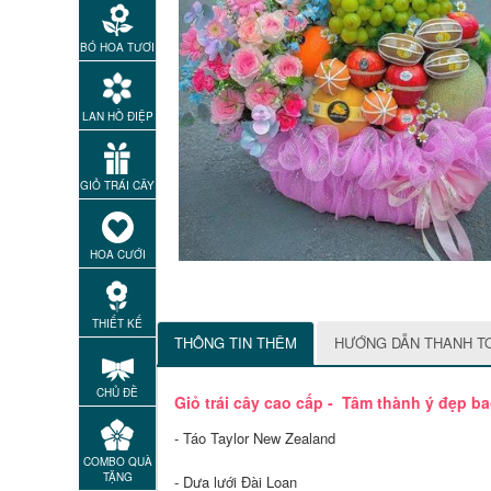
BÓ HOA TƯƠI
LAN HỒ ĐIỆP
GIỎ TRÁI CÂY
HOA CƯỚI
THIẾT KẾ
THÔNG TIN THÊM
HƯỚNG DẪN THANH T
CHỦ ĐỀ
Giỏ trái cây cao cấp - Tâm thành ý đẹp b
- Táo Taylor New Zealand
COMBO QUÀ
TẶNG
- Dưa lưới Đài Loan