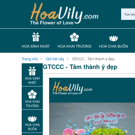
Tìm nh
HOA SINH NHẬT
HOA KHAI TRƯƠNG
HOA CHIA BUỒN
Trang chủ
Giỏ trái cây
GTCCC - Tâm thành ý đẹp
GTCCC - Tâm thành ý đẹp
HOA SINH
NHẬT
HOA KHAI
TRƯƠNG
HOA CHIA
BUỒN