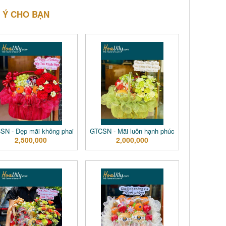
 Ý CHO BẠN
SN - Đẹp mãi không phai
GTCSN - Mãi luôn hạnh phúc
2,500,000
2,000,000