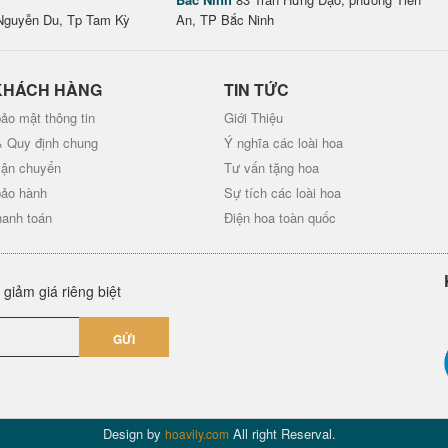
Nguyễn Du, Tp Tam Kỳ
An, TP Bắc Ninh
KHÁCH HÀNG
TIN TỨC
ảo mật thông tin
Giới Thiệu
& Quy định chung
Ý nghĩa các loài hoa
vận chuyển
Tư vấn tặng hoa
bảo hành
Sự tích các loài hoa
hanh toán
Điện hoa toàn quốc
giảm giá riêng biệt
GỬI
Design by
All right Reserval.
hoavily.com