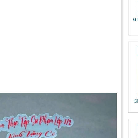
GT
GT