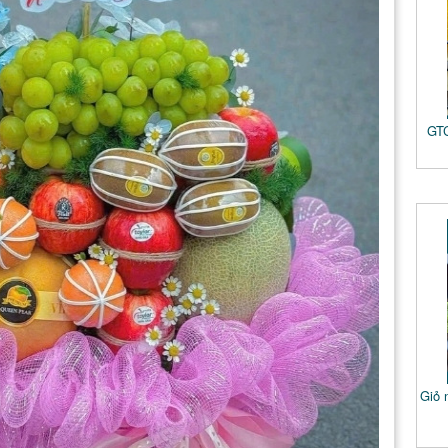
GTC
Giỏ 