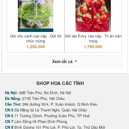
Giỏ nho xanh cao cấp - Gửi lời
Giỏ táo Envy cao cấp - Tri ân trân
chúc mừng
trọng
1,200,000
1,790,000
Xem tất cả
SHOP HOA CÁC TỈNH
Hà Nội:
56B Trần Phú, Ba Đình, Hà Nội
Đà Nẵng:
271B Trần Phú, Hải Châu
Cần Thơ:
266 đường 30/4, P. Xuân khánh, Q.Ninh Kiều
CN 5
Đà Nẵng 32 Lê Thanh Nghị, Quận Hải Châu
CN 6
71 Trường Chinh, Phường Xuân Phú, TP Huế
CN 7
Lâm Đồng 05 Phan Đình Phùng
CN 8
Bình Dương 151 Phú Lợi, P. Phú Lợi, Tp. Thủ Dầu Một