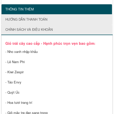
THÔNG TIN THÊM
HƯỚNG DẪN THANH TOÁN
CHÍNH SÁCH VÀ ĐIỀU KHOẢN
Giỏ trái cây cao cấp - Hạnh phúc trọn vẹn bao gồm:
- Nho xanh nhập khẩu
- Lê Nam Phi
- Kiwi Zespir
- Táo Envy
- Quýt Úc
- Hoa tươi trang trí
- Giỏ mây tre đan sang trọng