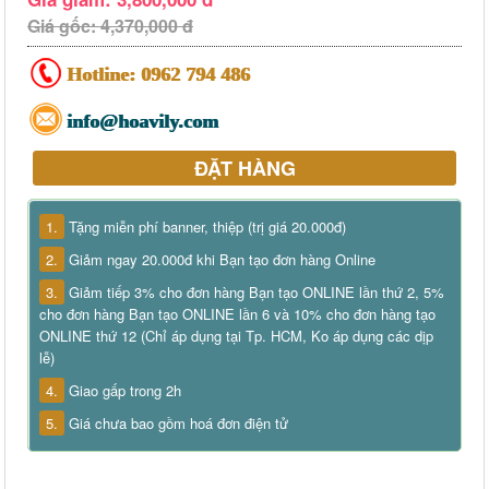
Giá gốc: 4,370,000 đ
Hotline:
0962 794 486
info@hoavily.com
ĐẶT HÀNG
1.
Tặng miễn phí banner, thiệp (trị giá 20.000đ)
2.
Giảm ngay 20.000đ khi Bạn tạo đơn hàng Online
3.
Giảm tiếp 3% cho đơn hàng Bạn tạo ONLINE lần thứ 2, 5%
cho đơn hàng Bạn tạo ONLINE lần 6 và 10% cho đơn hàng tạo
ONLINE thứ 12 (Chỉ áp dụng tại Tp. HCM, Ko áp dụng các dịp
lễ)
4.
Giao gấp trong 2h
5.
Giá chưa bao gồm hoá đơn điện tử