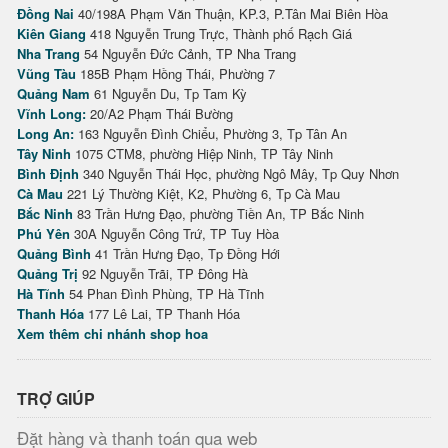
Đồng Nai
40/198A Phạm Văn Thuận, KP.3, P.Tân Mai Biên Hòa
Kiên Giang
418 Nguyễn Trung Trực, Thành phố Rạch Giá
Nha Trang
54 Nguyễn Đức Cảnh, TP Nha Trang
Vũng Tàu
185B Phạm Hồng Thái, Phường 7
Quảng Nam
61 Nguyễn Du, Tp Tam Kỳ
Vĩnh Long:
20/A2 Phạm Thái Bường
Long An:
163 Nguyễn Đình Chiểu, Phường 3, Tp Tân An
Tây Ninh
1075 CTM8, phường Hiệp Ninh, TP Tây Ninh
Bình Định
340 Nguyễn Thái Học, phường Ngô Mây, Tp Quy Nhơn
Cà Mau
221 Lý Thường Kiệt, K2, Phường 6, Tp Cà Mau
Bắc Ninh
83 Trần Hưng Đạo, phường Tiền An, TP Bắc Ninh
Phú Yên
30A Nguyễn Công Trứ, TP Tuy Hòa
Quảng Bình
41 Trần Hưng Đạo, Tp Đồng Hới
Quảng Trị
92 Nguyễn Trãi, TP Đông Hà
Hà Tĩnh
54 Phan Đình Phùng, TP Hà Tĩnh
Thanh Hóa
177 Lê Lai, TP Thanh Hóa
Xem thêm chi nhánh shop hoa
TRỢ GIÚP
Đặt hàng và thanh toán qua web