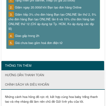
1.
Tặng miễn phí banner, thiệp (trị giá 20.000đ)
2.
Giảm ngay 20.000đ khi Bạn tạo đơn hàng Online
3.
Giảm tiếp 3% cho đơn hàng Bạn tạo ONLINE lần thứ 2, 5%
cho đơn hàng Bạn tạo ONLINE lần 6 và 10% cho đơn hàng tạo
ONLINE thứ 12 (Chỉ áp dụng tại Tp. HCM, Ko áp dụng các dịp
lễ)
4.
Giao gấp trong 2h
5.
Giá chưa bao gồm hoá đơn điện tử
THÔNG TIN THÊM
HƯỚNG DẪN THANH TOÁN
CHÍNH SÁCH VÀ ĐIỀU KHOẢN
Những cánh hoa hồng đỏ rực rỡ, kết hợp cùng hoa baby trắng thanh
tao và nhẹ nhàng đã làm nên chủ đề Gửi tình yêu của tôi.