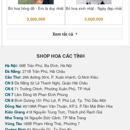
Bó hoa hồng đỏ - Em là duy nhất
Bó hoa sinh nhật - Ngày đẹp nhất
3,000,000
3,000,000
Xem tất cả
SHOP HOA CÁC TỈNH
Hà Nội:
56B Trần Phú, Ba Đình, Hà Nội
Đà Nẵng:
271B Trần Phú, Hải Châu
Cần Thơ:
266 đường 30/4, P. Xuân khánh, Q.Ninh Kiều
CN 5
Đà Nẵng 32 Lê Thanh Nghị, Quận Hải Châu
CN 6
71 Trường Chinh, Phường Xuân Phú, TP Huế
CN 7
Lâm Đồng 05 Phan Đình Phùng
CN 8
Bình Dương 151 Phú Lợi, P. Phú Lợi, Tp. Thủ Dầu Một
Đồng Nai
40/198A Phạm Văn Thuận, KP.3, P.Tân Mai Biên Hòa
Kiên Giang
418 Nguyễn Trung Trực, Thành phố Rạch Giá
Nha Trang
54 Nguyễn Đức Cảnh, TP Nha Trang
Vũng Tàu
185B Phạm Hồng Thái, Phường 7
Quảng Nam
61 Nguyễn Du, Tp Tam Kỳ