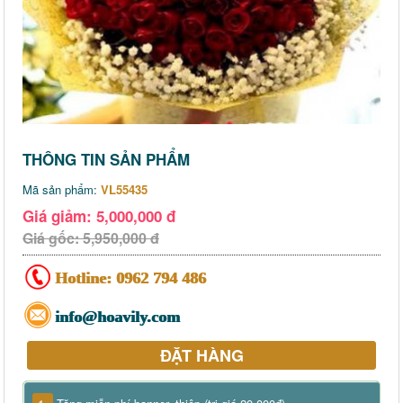
THÔNG TIN SẢN PHẨM
Mã sản phẩm:
VL55435
Giá giảm: 5,000,000 đ
Giá gốc: 5,950,000 đ
Hotline:
0962 794 486
info@hoavily.com
ĐẶT HÀNG