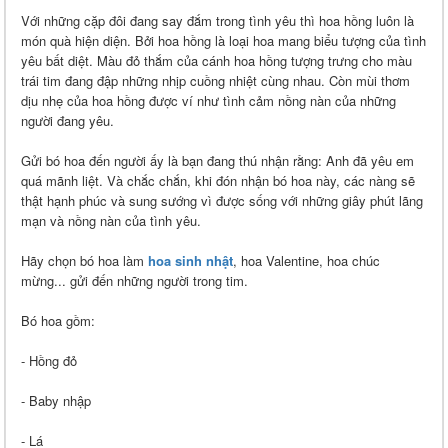
Với những cặp đôi đang say đắm trong tình yêu thì hoa hồng luôn là
món quà hiện diện
. Bởi hoa hồng là loại hoa mang biểu tượng của tình
yêu bất diệt. Màu đỏ thắm của cánh hoa hồng tượng trưng cho màu
trái tim đang đập những nhịp cuồng nhiệt cùng nhau. Còn mùi thơm
dịu nhẹ của hoa hồng được ví như tình cảm nồng nàn của những
người đang yêu.
Gửi bó hoa đến người ấy là bạn đang thú nhận rằng: Anh đã yêu em
quá mãnh liệt. Và chắc chắn, khi đón nhận bó hoa này, các nàng sẽ
thật hạnh phúc và sung sướng vì được sống với những giây phút lãng
mạn và nồng nàn của tình yêu.
Hãy chọn bó hoa làm
hoa sinh nhật
, hoa Valentine, hoa chúc
mừng... gửi đến những người trong tim.
Bó hoa gồm:
- Hồng đỏ
- Baby nhập
- Lá