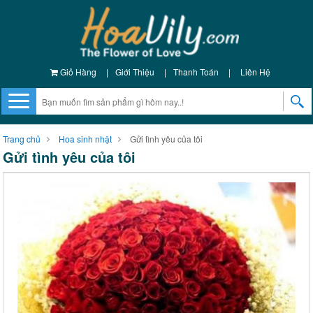
Giỏ Hàng
|
Giới Thiệu
|
Thanh Toán
|
Liên Hệ
Trang chủ
Hoa sinh nhật
Gửi tình yêu của tôi
Gửi tình yêu của tôi