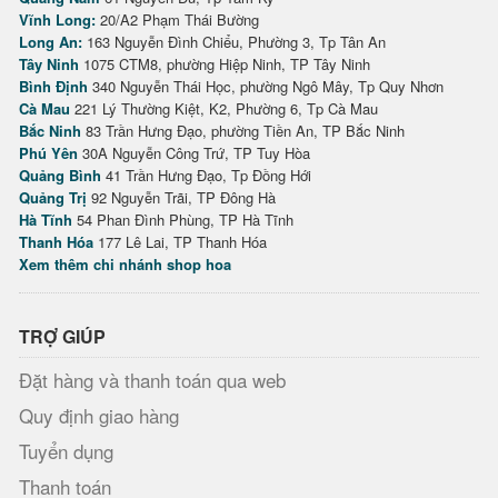
Vĩnh Long:
20/A2 Phạm Thái Bường
Long An:
163 Nguyễn Đình Chiểu, Phường 3, Tp Tân An
Tây Ninh
1075 CTM8, phường Hiệp Ninh, TP Tây Ninh
Bình Định
340 Nguyễn Thái Học, phường Ngô Mây, Tp Quy Nhơn
Cà Mau
221 Lý Thường Kiệt, K2, Phường 6, Tp Cà Mau
Bắc Ninh
83 Trần Hưng Đạo, phường Tiền An, TP Bắc Ninh
Phú Yên
30A Nguyễn Công Trứ, TP Tuy Hòa
Quảng Bình
41 Trần Hưng Đạo, Tp Đồng Hới
Quảng Trị
92 Nguyễn Trãi, TP Đông Hà
Hà Tĩnh
54 Phan Đình Phùng, TP Hà Tĩnh
Thanh Hóa
177 Lê Lai, TP Thanh Hóa
Xem thêm chi nhánh shop hoa
TRỢ GIÚP
Đặt hàng và thanh toán qua web
Quy định giao hàng
Tuyển dụng
Thanh toán