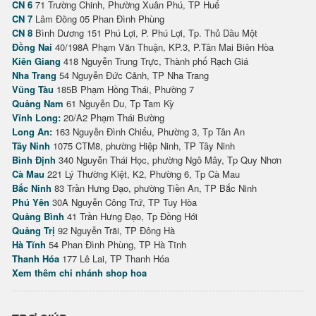
CN 6
71 Trường Chinh, Phường Xuân Phú, TP Huế
CN 7
Lâm Đồng 05 Phan Đình Phùng
CN 8
Bình Dương 151 Phú Lợi, P. Phú Lợi, Tp. Thủ Dầu Một
Đồng Nai
40/198A Phạm Văn Thuận, KP.3, P.Tân Mai Biên Hòa
Kiên Giang
418 Nguyễn Trung Trực, Thành phố Rạch Giá
Nha Trang
54 Nguyễn Đức Cảnh, TP Nha Trang
Vũng Tàu
185B Phạm Hồng Thái, Phường 7
Quảng Nam
61 Nguyễn Du, Tp Tam Kỳ
Vĩnh Long:
20/A2 Phạm Thái Bường
Long An:
163 Nguyễn Đình Chiểu, Phường 3, Tp Tân An
Tây Ninh
1075 CTM8, phường Hiệp Ninh, TP Tây Ninh
Bình Định
340 Nguyễn Thái Học, phường Ngô Mây, Tp Quy Nhơn
Cà Mau
221 Lý Thường Kiệt, K2, Phường 6, Tp Cà Mau
Bắc Ninh
83 Trần Hưng Đạo, phường Tiền An, TP Bắc Ninh
Phú Yên
30A Nguyễn Công Trứ, TP Tuy Hòa
Quảng Bình
41 Trần Hưng Đạo, Tp Đồng Hới
Quảng Trị
92 Nguyễn Trãi, TP Đông Hà
Hà Tĩnh
54 Phan Đình Phùng, TP Hà Tĩnh
Thanh Hóa
177 Lê Lai, TP Thanh Hóa
Xem thêm chi nhánh shop hoa