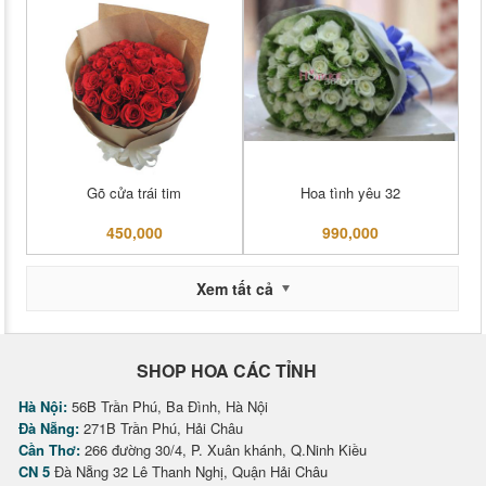
Gõ cửa trái tim
Hoa tình yêu 32
450,000
990,000
Xem tất cả
SHOP HOA CÁC TỈNH
Hà Nội:
56B Trần Phú, Ba Đình, Hà Nội
Đà Nẵng:
271B Trần Phú, Hải Châu
Cần Thơ:
266 đường 30/4, P. Xuân khánh, Q.Ninh Kiều
CN 5
Đà Nẵng 32 Lê Thanh Nghị, Quận Hải Châu