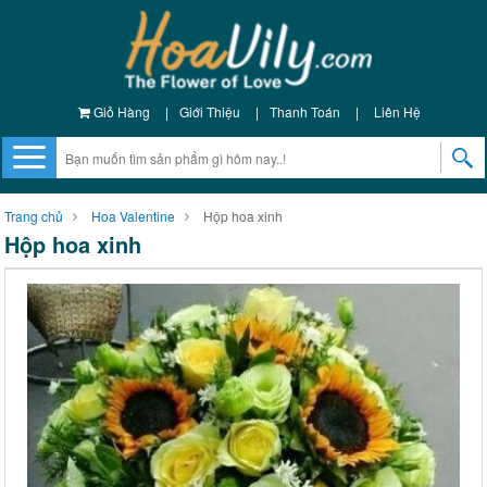
Giỏ Hàng
|
Giới Thiệu
|
Thanh Toán
|
Liên Hệ
Trang chủ
Hoa Valentine
Hộp hoa xinh
Hộp hoa xinh