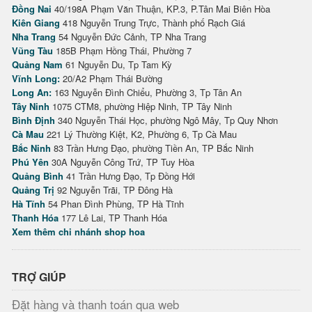
Đồng Nai
40/198A Phạm Văn Thuận, KP.3, P.Tân Mai Biên Hòa
Kiên Giang
418 Nguyễn Trung Trực, Thành phố Rạch Giá
Nha Trang
54 Nguyễn Đức Cảnh, TP Nha Trang
Vũng Tàu
185B Phạm Hồng Thái, Phường 7
Quảng Nam
61 Nguyễn Du, Tp Tam Kỳ
Vĩnh Long:
20/A2 Phạm Thái Bường
Long An:
163 Nguyễn Đình Chiểu, Phường 3, Tp Tân An
Tây Ninh
1075 CTM8, phường Hiệp Ninh, TP Tây Ninh
Bình Định
340 Nguyễn Thái Học, phường Ngô Mây, Tp Quy Nhơn
Cà Mau
221 Lý Thường Kiệt, K2, Phường 6, Tp Cà Mau
Bắc Ninh
83 Trần Hưng Đạo, phường Tiền An, TP Bắc Ninh
Phú Yên
30A Nguyễn Công Trứ, TP Tuy Hòa
Quảng Bình
41 Trần Hưng Đạo, Tp Đồng Hới
Quảng Trị
92 Nguyễn Trãi, TP Đông Hà
Hà Tĩnh
54 Phan Đình Phùng, TP Hà Tĩnh
Thanh Hóa
177 Lê Lai, TP Thanh Hóa
Xem thêm chi nhánh shop hoa
TRỢ GIÚP
Đặt hàng và thanh toán qua web