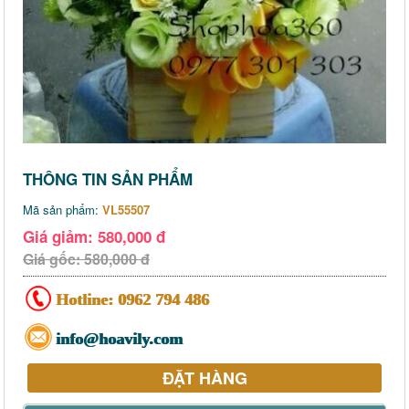
THÔNG TIN SẢN PHẨM
Mã sản phẩm:
VL55507
Giá giảm: 580,000 đ
Giá gốc: 580,000 đ
Hotline:
0962 794 486
info@hoavily.com
ĐẶT HÀNG