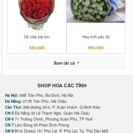
Gõ cửa trái tim
Hoa tình yêu 32
450,000
990,000
Xem tất cả
SHOP HOA CÁC TỈNH
Hà Nội:
56B Trần Phú, Ba Đình, Hà Nội
Đà Nẵng:
271B Trần Phú, Hải Châu
Cần Thơ:
266 đường 30/4, P. Xuân khánh, Q.Ninh Kiều
CN 5
Đà Nẵng 32 Lê Thanh Nghị, Quận Hải Châu
CN 6
71 Trường Chinh, Phường Xuân Phú, TP Huế
CN 7
Lâm Đồng 05 Phan Đình Phùng
CN 8
Bình Dương 151 Phú Lợi, P. Phú Lợi, Tp. Thủ Dầu Một