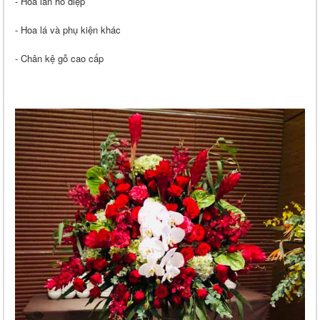
- Hoa lan hồ điệp
- Hoa lá và phụ kiện khác
- Chân kệ gỗ cao cấp