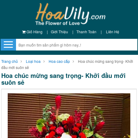
Giỏ Hàng
|
Giới Thiệu
|
Thanh Toán
|
Liên Hệ
Trang chủ
Loại hoa
Hoa cao cấp
Hoa chúc mừng sang trọng- Khởi
đầu mới suôn sẻ
Hoa chúc mừng sang trọng- Khởi đầu mới
suôn sẻ