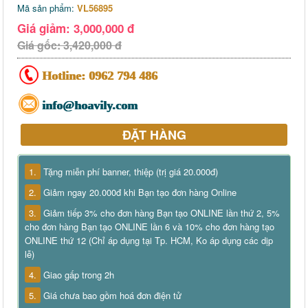
Mã sản phẩm:
VL56895
Giá giảm: 3,000,000 đ
Giá gốc: 3,420,000 đ
Hotline:
0962 794 486
info@hoavily.com
ĐẶT HÀNG
1.
Tặng miễn phí banner, thiệp (trị giá 20.000đ)
2.
Giảm ngay 20.000đ khi Bạn tạo đơn hàng Online
3.
Giảm tiếp 3% cho đơn hàng Bạn tạo ONLINE lần thứ 2, 5%
cho đơn hàng Bạn tạo ONLINE lần 6 và 10% cho đơn hàng tạo
ONLINE thứ 12 (Chỉ áp dụng tại Tp. HCM, Ko áp dụng các dịp
lễ)
4.
Giao gấp trong 2h
5.
Giá chưa bao gồm hoá đơn điện tử