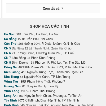
Xem tất cả
SHOP HOA CÁC TỈNH
Hà Nội:
56B Trần Phú, Ba Đình, Hà Nội
Đà Nẵng:
271B Trần Phú, Hải Châu
Cần Thơ:
266 đường 30/4, P. Xuân khánh, Q.Ninh Kiều
CN 5
Đà Nẵng 32 Lê Thanh Nghị, Quận Hải Châu
CN 6
71 Trường Chinh, Phường Xuân Phú, TP Huế
CN 7
Lâm Đồng 05 Phan Đình Phùng
CN 8
Bình Dương 151 Phú Lợi, P. Phú Lợi, Tp. Thủ Dầu Một
Đồng Nai
40/198A Phạm Văn Thuận, KP.3, P.Tân Mai Biên Hòa
Kiên Giang
418 Nguyễn Trung Trực, Thành phố Rạch Giá
Nha Trang
54 Nguyễn Đức Cảnh, TP Nha Trang
Vũng Tàu
185B Phạm Hồng Thái, Phường 7
Quảng Nam
61 Nguyễn Du, Tp Tam Kỳ
Vĩnh Long:
20/A2 Phạm Thái Bường
Long An:
163 Nguyễn Đình Chiểu, Phường 3, Tp Tân An
Tây Ninh
1075 CTM8, phường Hiệp Ninh, TP Tây Ninh
Bình Định
340 Nguyễn Thái Học, phường Ngô Mây, Tp Quy Nhơn