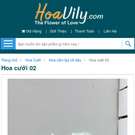
Giỏ Hàng
|
Giới Thiệu
|
Thanh Toán
|
Liên Hệ
Trang chủ
Hoa Cưới
Hoa cầm tay cô dâu
Hoa cưới 02
Hoa cưới 02