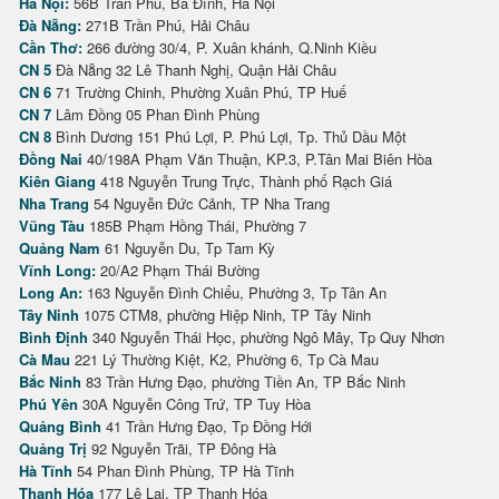
Hà Nội:
56B Trần Phú, Ba Đình, Hà Nội
Đà Nẵng:
271B Trần Phú, Hải Châu
Cần Thơ:
266 đường 30/4, P. Xuân khánh, Q.Ninh Kiều
CN 5
Đà Nẵng 32 Lê Thanh Nghị, Quận Hải Châu
CN 6
71 Trường Chinh, Phường Xuân Phú, TP Huế
CN 7
Lâm Đồng 05 Phan Đình Phùng
CN 8
Bình Dương 151 Phú Lợi, P. Phú Lợi, Tp. Thủ Dầu Một
Đồng Nai
40/198A Phạm Văn Thuận, KP.3, P.Tân Mai Biên Hòa
Kiên Giang
418 Nguyễn Trung Trực, Thành phố Rạch Giá
Nha Trang
54 Nguyễn Đức Cảnh, TP Nha Trang
Vũng Tàu
185B Phạm Hồng Thái, Phường 7
Quảng Nam
61 Nguyễn Du, Tp Tam Kỳ
Vĩnh Long:
20/A2 Phạm Thái Bường
Long An:
163 Nguyễn Đình Chiểu, Phường 3, Tp Tân An
Tây Ninh
1075 CTM8, phường Hiệp Ninh, TP Tây Ninh
Bình Định
340 Nguyễn Thái Học, phường Ngô Mây, Tp Quy Nhơn
Cà Mau
221 Lý Thường Kiệt, K2, Phường 6, Tp Cà Mau
Bắc Ninh
83 Trần Hưng Đạo, phường Tiền An, TP Bắc Ninh
Phú Yên
30A Nguyễn Công Trứ, TP Tuy Hòa
Quảng Bình
41 Trần Hưng Đạo, Tp Đồng Hới
Quảng Trị
92 Nguyễn Trãi, TP Đông Hà
Hà Tĩnh
54 Phan Đình Phùng, TP Hà Tĩnh
Thanh Hóa
177 Lê Lai, TP Thanh Hóa