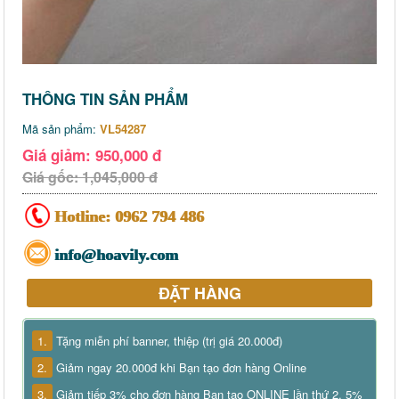
THÔNG TIN SẢN PHẨM
Mã sản phẩm:
VL54287
Giá giảm: 950,000 đ
Giá gốc: 1,045,000 đ
Hotline:
0962 794 486
info@hoavily.com
ĐẶT HÀNG
1.
Tặng miễn phí banner, thiệp (trị giá 20.000đ)
2.
Giảm ngay 20.000đ khi Bạn tạo đơn hàng Online
3.
Giảm tiếp 3% cho đơn hàng Bạn tạo ONLINE lần thứ 2, 5%