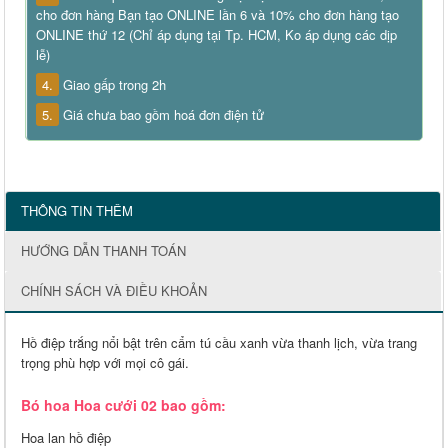
cho đơn hàng Bạn tạo ONLINE lần 6 và 10% cho đơn hàng tạo
ONLINE thứ 12 (Chỉ áp dụng tại Tp. HCM, Ko áp dụng các dịp
lễ)
4.
Giao gấp trong 2h
5.
Giá chưa bao gồm hoá đơn điện tử
THÔNG TIN THÊM
HƯỚNG DẪN THANH TOÁN
CHÍNH SÁCH VÀ ĐIỀU KHOẢN
Hồ điệp trắng nổi bật trên cẩm tú cầu xanh vừa thanh lịch, vừa trang
trọng phù hợp với mọi cô gái.
Bó hoa Hoa cưới 02 bao gồm:
Hoa lan hồ điệp