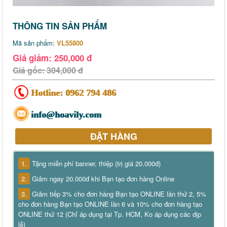
THÔNG TIN SẢN PHẨM
Mã sản phẩm:
VL55800
Giá giảm: 250,000 đ
Giá gốc: 304,000 đ
Hotline:
0962 794 486
info@hoavily.com
ĐẶT HÀNG
1.
Tặng miễn phí banner, thiệp (trị giá 20.000đ)
2.
Giảm ngay 20.000đ khi Bạn tạo đơn hàng Online
3.
Giảm tiếp 3% cho đơn hàng Bạn tạo ONLINE lần thứ 2, 5%
cho đơn hàng Bạn tạo ONLINE lần 6 và 10% cho đơn hàng tạo
ONLINE thứ 12 (Chỉ áp dụng tại Tp. HCM, Ko áp dụng các dịp
lễ)