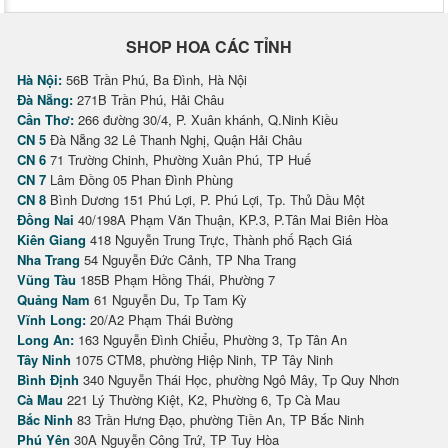
SHOP HOA CÁC TỈNH
Hà Nội:
56B Trần Phú, Ba Đình, Hà Nội
Đà Nẵng:
271B Trần Phú, Hải Châu
Cần Thơ:
266 đường 30/4, P. Xuân khánh, Q.Ninh Kiều
CN 5
Đà Nẵng 32 Lê Thanh Nghị, Quận Hải Châu
CN 6
71 Trường Chinh, Phường Xuân Phú, TP Huế
CN 7
Lâm Đồng 05 Phan Đình Phùng
CN 8
Bình Dương 151 Phú Lợi, P. Phú Lợi, Tp. Thủ Dầu Một
Đồng Nai
40/198A Phạm Văn Thuận, KP.3, P.Tân Mai Biên Hòa
Kiên Giang
418 Nguyễn Trung Trực, Thành phố Rạch Giá
Nha Trang
54 Nguyễn Đức Cảnh, TP Nha Trang
Vũng Tàu
185B Phạm Hồng Thái, Phường 7
Quảng Nam
61 Nguyễn Du, Tp Tam Kỳ
Vĩnh Long:
20/A2 Phạm Thái Bường
Long An:
163 Nguyễn Đình Chiểu, Phường 3, Tp Tân An
Tây Ninh
1075 CTM8, phường Hiệp Ninh, TP Tây Ninh
Bình Định
340 Nguyễn Thái Học, phường Ngô Mây, Tp Quy Nhơn
Cà Mau
221 Lý Thường Kiệt, K2, Phường 6, Tp Cà Mau
Bắc Ninh
83 Trần Hưng Đạo, phường Tiền An, TP Bắc Ninh
Phú Yên
30A Nguyễn Công Trứ, TP Tuy Hòa