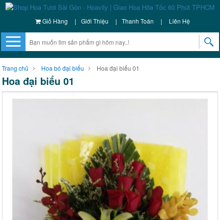
Giỏ Hàng
|
Giới Thiệu
|
Thanh Toán
|
Liên Hệ
Trang chủ
Hoa bó đại biểu
Hoa đại biểu 01
Hoa đại biểu 01