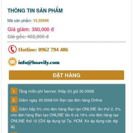
THÔNG TIN SẢN PHẨM
Mã sản phẩm:
VL55946
Giá giảm: 350,000 đ
Giá gốc: 402,000 đ
Hotline:
0962 794 486
info@hoavily.com
ĐẶT HÀNG
1.
Tặng miễn phí banner, thiệp (trị giá 20.000đ)
2.
Giảm ngay 20.000đ khi Bạn tạo đơn hàng Online
3.
Giảm tiếp 3% cho đơn hàng Bạn tạo ONLINE lần thứ 2, 5%
cho đơn hàng Bạn tạo ONLINE lần 6 và 10% cho đơn hàng tạo
ONLINE thứ 12 (Chỉ áp dụng tại Tp. HCM, Ko áp dụng các dịp
lễ)