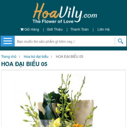
Giỏ Hàng
|
Giới Thiệu
|
Thanh Toán
|
Liên Hệ
Trang chủ
Hoa bó đại biểu
HOA ĐẠI BIỂU 05
HOA ĐẠI BIỂU 05