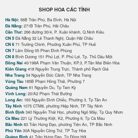
SHOP HOA CÁC TỈNH
Hà Nội:
56B Trần Phú, Ba Đình, Hà Nội
Đà Nẵng:
271B Trần Phú, Hải Châu
Cần Thơ:
266 đường 30/4, P. Xuân khánh, Q.Ninh Kiều
CN 5
Đà Nẵng 32 Lê Thanh Nghị, Quận Hải Châu
CN 6
71 Trường Chinh, Phường Xuân Phú, TP Huế
CN 7
Lâm Đồng 05 Phan Đình Phùng
CN 8
Bình Dương 151 Phú Lợi, P. Phú Lợi, Tp. Thủ Dầu Một
Đồng Nai
40/198A Phạm Văn Thuận, KP.3, P.Tân Mai Biên Hòa
Kiên Giang
418 Nguyễn Trung Trực, Thành phố Rạch Giá
Nha Trang
54 Nguyễn Đức Cảnh, TP Nha Trang
Vũng Tàu
185B Phạm Hồng Thái, Phường 7
Quảng Nam
61 Nguyễn Du, Tp Tam Kỳ
Vĩnh Long:
20/A2 Phạm Thái Bường
Long An:
163 Nguyễn Đình Chiểu, Phường 3, Tp Tân An
Tây Ninh
1075 CTM8, phường Hiệp Ninh, TP Tây Ninh
Bình Định
340 Nguyễn Thái Học, phường Ngô Mây, Tp Quy Nhơn
Cà Mau
221 Lý Thường Kiệt, K2, Phường 6, Tp Cà Mau
Bắc Ninh
83 Trần Hưng Đạo, phường Tiền An, TP Bắc Ninh
Phú Yên
30A Nguyễn Công Trứ, TP Tuy Hòa
Quảng Bình
41 Trần Hưng Đạo, Tp Đồng Hới