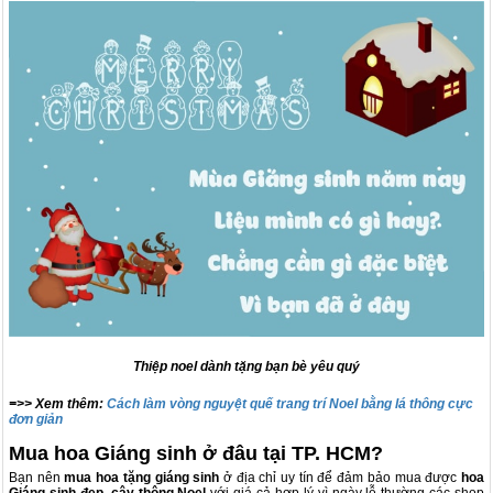
Thiệp noel dành tặng bạn bè yêu quý
=>> Xem thêm:
Cách làm vòng nguyệt quế trang trí Noel bằng lá thông cực
đơn giản
Mua hoa Giáng sinh ở đâu tại TP. HCM?
Bạn nên
mua hoa tặng giáng sinh
ở địa chỉ uy tín để đảm bảo mua được
hoa