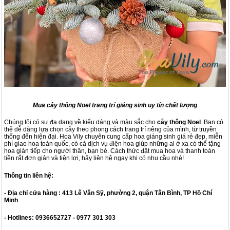
Mua cây thông Noel trang trí giáng sinh uy tín chất lượng
Chúng tôi có sự đa dạng về kiểu dáng và màu sắc cho
cây thông Noel
. Bạn có
thể dễ dàng lựa chọn cây theo phong cách trang trí riêng của mình, từ truyền
thống đến hiện đại. Hoa Vily chuyên cung cấp hoa giáng sinh giá rẻ đẹp, miễn
phí giao hoa toàn quốc, có cả dịch vụ điện hoa giúp những ai ở xa có thể tặng
hoa gián tiếp cho người thân, bạn bè. Cách thức đặt mua hoa và thanh toán
tiền rất đơn giản và tiện lợi, hãy liên hệ ngay khi có nhu cầu nhé!
Thông tin liên hệ:
- Địa chỉ cửa hàng : 413 Lê Văn Sỹ, phường 2, quận Tân Bình, TP Hồ Chí
Minh
- Hotlines: 0936652727 - 0977 301 303