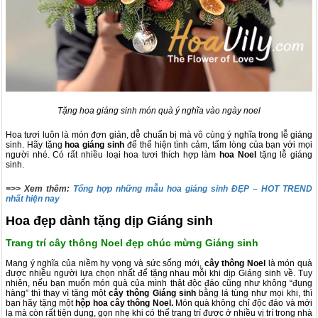
Tặng hoa giáng sinh món quà ý nghĩa vào ngày noel
Hoa tươi luôn là món đơn giản, dễ chuẩn bị mà vô cùng ý nghĩa trong lễ giáng
sinh. Hãy tặng
hoa giáng sinh
để thể hiện tình cảm, tấm lòng của bạn với mọi
người nhé. Có rất nhiều loại hoa tươi thích hợp làm
hoa Noel
tặng lễ giáng
sinh.
=>> Xem thêm:
Tổng hợp những mẫu hoa giáng sinh ĐẸP – HOT TREND
nhất hiện nay
Hoa đẹp dành tặng dịp Giáng sinh
Trang trí cây thông Noel đẹp chúc mừng Giáng sinh
Mang ý nghĩa của niềm hy vọng và sức sống mới,
cây thông Noel
là món quà
được nhiều người lựa chọn nhất để tặng nhau mỗi khi dịp Giáng sinh về. Tuy
nhiên, nếu bạn muốn món quà của mình thật độc đáo cũng như không “đụng
hàng” thì thay vì tặng một
cây thông Giáng sinh
bằng lá tùng như mọi khi, thì
bạn hãy tặng một
hộp hoa cây thông Noel.
Món quà không chỉ độc đáo và mới
lạ mà còn rất tiện dụng, gọn nhẹ khi có thể trang trí được ở nhiều vị trí trong nhà