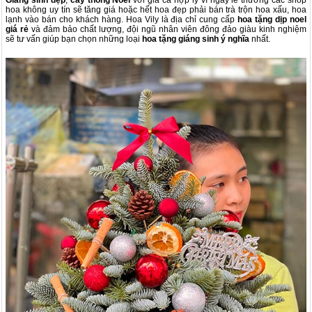
Giáng sinh đẹp
,
cây thông Noel
với giá cả hợp lý vì ngày lễ thường các shop
hoa không uy tín sẽ tăng giá hoặc hết hoa đẹp phải bán trà trộn hoa xấu, hoa
lạnh vào bán cho khách hàng. Hoa Vily là địa chỉ cung cấp
hoa tặng dịp noel
giá rẻ
và đảm bảo chất lượng, đội ngũ nhân viên đông đảo giàu kinh nghiệm
sẽ tư vấn giúp bạn chọn những loại
hoa tặng giáng sinh ý nghĩa
nhất.