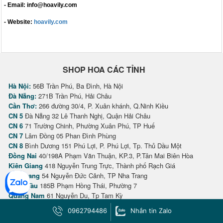
- Email: info@hoavily.com
- Website:
hoavily.com
SHOP HOA CÁC TỈNH
Hà Nội:
56B Trần Phú, Ba Đình, Hà Nội
Đà Nẵng:
271B Trần Phú, Hải Châu
Cần Thơ:
266 đường 30/4, P. Xuân khánh, Q.Ninh Kiều
CN 5
Đà Nẵng 32 Lê Thanh Nghị, Quận Hải Châu
CN 6
71 Trường Chinh, Phường Xuân Phú, TP Huế
CN 7
Lâm Đồng 05 Phan Đình Phùng
CN 8
Bình Dương 151 Phú Lợi, P. Phú Lợi, Tp. Thủ Dầu Một
Đồng Nai
40/198A Phạm Văn Thuận, KP.3, P.Tân Mai Biên Hòa
Kiên Giang
418 Nguyễn Trung Trực, Thành phố Rạch Giá
Nha Trang
54 Nguyễn Đức Cảnh, TP Nha Trang
Vũng Tàu
185B Phạm Hồng Thái, Phường 7
Quảng Nam
61 Nguyễn Du, Tp Tam Kỳ
Vĩnh Long:
20/A2 Phạm Thái Bường
0962794486
Nhắn tin Zalo
Long An:
163 Nguyễn Đình Chiểu, Phường 3, Tp Tân An