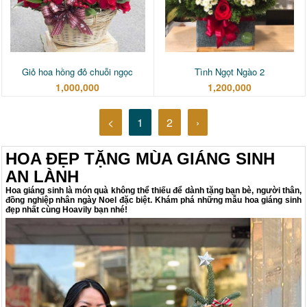
Giỏ hoa hồng đỏ chuỗi ngọc
Tình Ngọt Ngào 2
1,000,000
1,200,000
<
1
2
›
HOA ĐẸP TẶNG MÙA GIÁNG SINH
AN LÀNH
Hoa giáng sinh là món quà không thể thiếu để dành tặng bạn bè, người thân,
đồng nghiệp nhân ngày Noel đặc biệt. Khám phá những mẫu hoa giáng sinh
đẹp nhất cùng Hoavily bạn nhé!