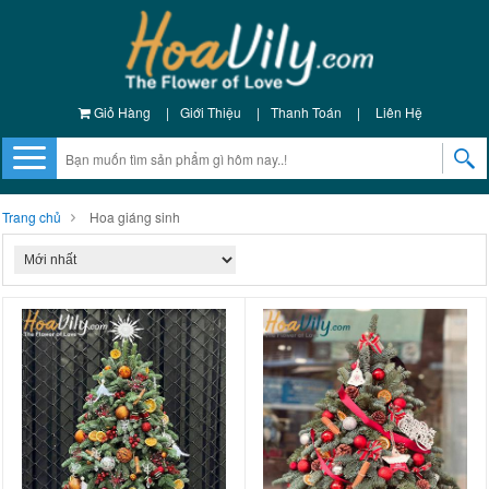
Giỏ Hàng
|
Giới Thiệu
|
Thanh Toán
|
Liên Hệ
Trang chủ
Hoa giáng sinh