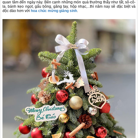
quan tâm đến ngày này. Bên cạnh những món quà thường thấy như tất, sô-cô-
la, bánh kẹo ngọt, gấu bông, găng tay, hộp nhạc,...thì năm nay sẽ đặc biệt và
độc đáo hơn với
hoa chúc mừng giáng sinh
.