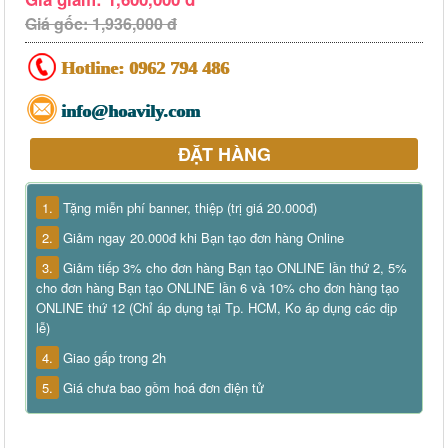
Giá gốc: 1,936,000 đ
Hotline:
0962 794 486
info@hoavily.com
ĐẶT HÀNG
1.
Tặng miễn phí banner, thiệp (trị giá 20.000đ)
2.
Giảm ngay 20.000đ khi Bạn tạo đơn hàng Online
3.
Giảm tiếp 3% cho đơn hàng Bạn tạo ONLINE lần thứ 2, 5%
cho đơn hàng Bạn tạo ONLINE lần 6 và 10% cho đơn hàng tạo
ONLINE thứ 12 (Chỉ áp dụng tại Tp. HCM, Ko áp dụng các dịp
lễ)
4.
Giao gấp trong 2h
5.
Giá chưa bao gồm hoá đơn điện tử