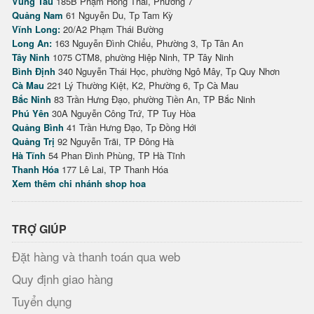
Vũng Tàu
185B Phạm Hồng Thái, Phường 7
Quảng Nam
61 Nguyễn Du, Tp Tam Kỳ
Vĩnh Long:
20/A2 Phạm Thái Bường
Long An:
163 Nguyễn Đình Chiểu, Phường 3, Tp Tân An
Tây Ninh
1075 CTM8, phường Hiệp Ninh, TP Tây Ninh
Bình Định
340 Nguyễn Thái Học, phường Ngô Mây, Tp Quy Nhơn
Cà Mau
221 Lý Thường Kiệt, K2, Phường 6, Tp Cà Mau
Bắc Ninh
83 Trần Hưng Đạo, phường Tiền An, TP Bắc Ninh
Phú Yên
30A Nguyễn Công Trứ, TP Tuy Hòa
Quảng Bình
41 Trần Hưng Đạo, Tp Đồng Hới
Quảng Trị
92 Nguyễn Trãi, TP Đông Hà
Hà Tĩnh
54 Phan Đình Phùng, TP Hà Tĩnh
Thanh Hóa
177 Lê Lai, TP Thanh Hóa
Xem thêm chi nhánh shop hoa
TRỢ GIÚP
Đặt hàng và thanh toán qua web
Quy định giao hàng
Tuyển dụng