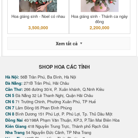
Hoa giáng sinh - Noel có nhau
Hoa giáng sinh - Thánh ca ngày
đông
3,500,000
2,200,000
Xem tất cả
SHOP HOA CÁC TỈNH
Hà Nội:
56B Trần Phú, Ba Đình, Hà Nội
Đà Nẵng:
271B Trần Phú, Hải Châu
Cần Thơ:
266 đường 30/4, P. Xuân khánh, Q.Ninh Kiều
CN 5
Đà Nẵng 32 Lê Thanh Nghị, Quận Hải Châu
CN 6
71 Trường Chinh, Phường Xuân Phú, TP Huế
CN 7
Lâm Đồng 05 Phan Đình Phùng
CN 8
Bình Dương 151 Phú Lợi, P. Phú Lợi, Tp. Thủ Dầu Một
Đồng Nai
40/198A Phạm Văn Thuận, KP.3, P.Tân Mai Biên Hòa
Kiên Giang
418 Nguyễn Trung Trực, Thành phố Rạch Giá
Nha Trang
54 Nguyễn Đức Cảnh, TP Nha Trang