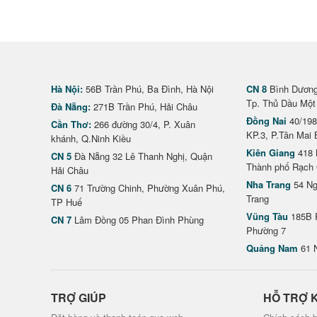
Hà Nội:
56B Trần Phú, Ba Đình, Hà Nội
CN 8
Bình Dương 
Tp. Thủ Dầu Một
Đà Nẵng:
271B Trần Phú, Hải Châu
Đồng Nai
40/198
Cần Thơ:
266 đường 30/4, P. Xuân
KP.3, P.Tân Mai 
khánh, Q.Ninh Kiều
Kiên Giang
418 
CN 5
Đà Nẵng 32 Lê Thanh Nghị, Quận
Thành phố Rạch 
Hải Châu
Nha Trang
54 Ng
CN 6
71 Trường Chinh, Phường Xuân Phú,
Trang
TP Huế
Vũng Tàu
185B 
CN 7
Lâm Đồng 05 Phan Đình Phùng
Phường 7
Quảng Nam
61 
TRỢ GIÚP
HỖ TRỢ 