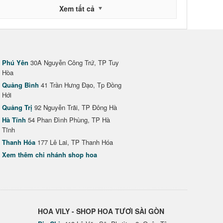
Xem tất cả
Phú Yên
30A Nguyễn Công Trứ, TP Tuy
Hòa
Quảng Bình
41 Trần Hưng Đạo, Tp Đồng
Hới
Quảng Trị
92 Nguyễn Trãi, TP Đông Hà
Hà Tĩnh
54 Phan Đình Phùng, TP Hà
Tĩnh
Thanh Hóa
177 Lê Lai, TP Thanh Hóa
Xem thêm chi nhánh shop hoa
HOA VILY - SHOP HOA TƯƠI SÀI GÒN