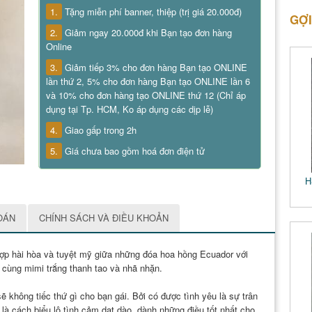
1.
Tặng miễn phí banner, thiệp (trị giá 20.000đ)
GỢI
2.
Giảm ngay 20.000đ khi Bạn tạo đơn hàng
Online
3.
Giảm tiếp 3% cho đơn hàng Bạn tạo ONLINE
lần thứ 2, 5% cho đơn hàng Bạn tạo ONLINE lần 6
và 10% cho đơn hàng tạo ONLINE thứ 12 (Chỉ áp
dụng tại Tp. HCM, Ko áp dụng các dịp lễ)
4.
Giao gấp trong 2h
5.
Giá chưa bao gồm hoá đơn điện tử
H
OÁN
CHÍNH SÁCH VÀ ĐIỀU KHOẢN
ợp hài hòa và tuyệt mỹ giữa những đóa hoa hồng Ecuador với
cùng mimi trắng thanh tao và nhã nhặn.
 không tiếc thứ gì cho bạn gái. Bởi có được tình yêu là sự trân
 là cách biểu lộ tình cảm dạt dào, dành những điều tốt nhất cho