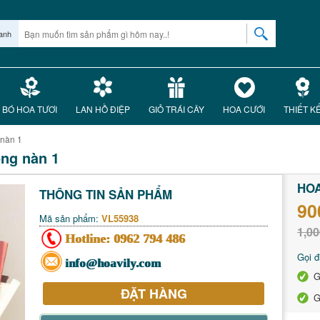
anh
BÓ HOA TƯƠI
LAN HỒ ĐIỆP
GIỎ TRÁI CÂY
HOA CƯỚI
THIẾT K
 nàn 1
ồng nàn 1
HOA
THÔNG TIN SẢN PHẨM
90
Mã sản phẩm:
VL55938
1,00
Hotline:
0962 794 486
Gọi đ
info@hoavily.com
G
ĐẶT HÀNG
G