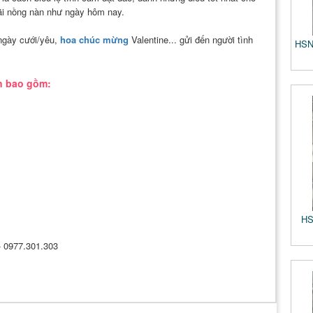
ãi nồng nàn như ngày hôm nay.
ngày cưới/yêu,
hoa chúc mừng
Valentine... gửi đến người tình
HSN
n bao gồm:
HS
 - 0977.301.303