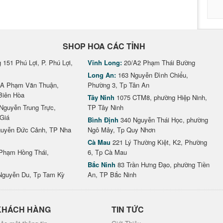
SHOP HOA CÁC TỈNH
151 Phú Lợi, P. Phú Lợi,
Vĩnh Long:
20/A2 Phạm Thái Bường
Long An:
163 Nguyễn Đình Chiểu,
A Phạm Văn Thuận,
Phường 3, Tp Tân An
Biên Hòa
Tây Ninh
1075 CTM8, phường Hiệp Ninh,
Nguyễn Trung Trực,
TP Tây Ninh
Giá
Bình Định
340 Nguyễn Thái Học, phường
uyễn Đức Cảnh, TP Nha
Ngô Mây, Tp Quy Nhơn
Cà Mau
221 Lý Thường Kiệt, K2, Phường
Phạm Hồng Thái,
6, Tp Cà Mau
Bắc Ninh
83 Trần Hưng Đạo, phường Tiền
Nguyễn Du, Tp Tam Kỳ
An, TP Bắc Ninh
KHÁCH HÀNG
TIN TỨC