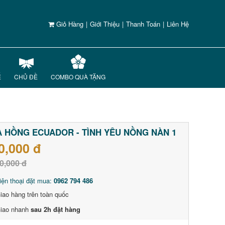
Giỏ Hàng
|
Giới Thiệu
|
Thanh Toán
|
Liên Hệ
Ế
CHỦ ĐỀ
COMBO QUÀ TẶNG
 HỒNG ECUADOR - TÌNH YÊU NỒNG NÀN 1
0,000 đ
0,000 đ
iện thoại đặt mua:
0962 794 486
iao hàng trên toàn quốc
iao nhanh
sau 2h đặt hàng