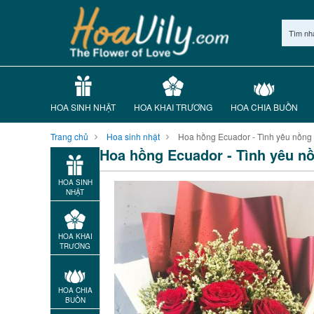
Tìm nh
HOA SINH NHẬT
HOA KHAI TRƯƠNG
HOA CHIA BUỒN
Trang chủ
Hoa sinh nhật
Hoa hồng Ecuador - Tình yêu nồng
Hoa hồng Ecuador - Tình yêu n
HOA SINH
NHẬT
HOA KHAI
TRƯƠNG
HOA CHIA
BUỒN