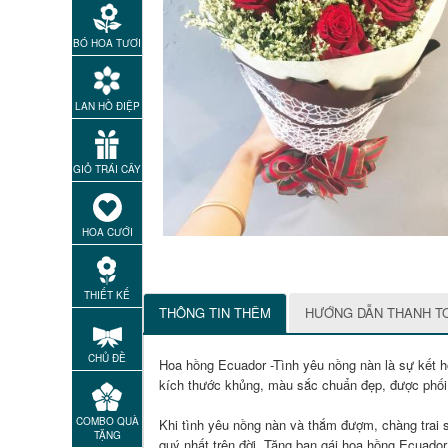
BÓ HOA TƯƠI
LAN HỒ ĐIỆP
GIỎ TRÁI CÂY
HOA CƯỚI
THIẾT KẾ
THÔNG TIN THÊM
HƯỚNG DẪN THANH T
CHỦ ĐỀ
Hoa hồng Ecuador -Tình yêu nồng nàn là sự kết h
kích thước khủng, màu sắc chuẩn đẹp, được phối 
COMBO QUÀ
Khi tình yêu nồng nàn và thắm đượm, chàng trai sẽ
TẶNG
quý nhất trên đời. Tặng bạn gái hoa hồng Ecuador